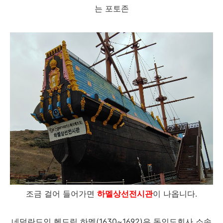
는 포토존
조금 걸어 들어가면
하멜상선전시관
이 나옵니다.
네덜란드인 헨드릭 하멜(1630~1692)은 동인도회사 소속