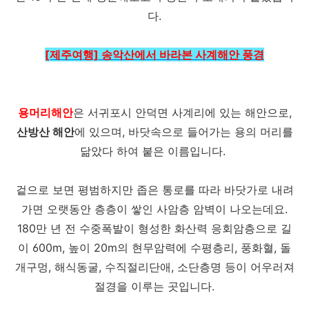
다.
[제주여행] 송악산에서 바라본 사계해안 풍경
용머리해안
은 서귀포시 안덕면 사계리에 있는 해안으로,
산방산 해안
에 있으며, 바닷속으로 들어가는 용의 머리를
닮았다 하여 붙은 이름입니다.
겉으로 보면 평범하지만 좁은 통로를 따라 바닷가로 내려
가면 오랫동안 층층이 쌓인 사암층 암벽이 나오는데요.
180만 년 전 수중폭발이 형성한 화산력 응회암층으로 길
이 600m, 높이 20m의 현무암력에 수평층리, 풍화혈, 돌
개구멍, 해식동굴, 수직절리단애, 소단층명 등이 어우러져
절경을 이루는 곳입니다.