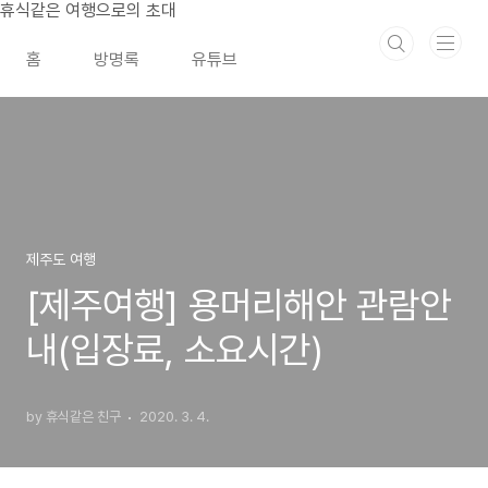
본문 바로가기
휴식같은 여행으로의 초대
홈
방명록
유튜브
제주도 여행
[제주여행] 용머리해안 관람안
내(입장료, 소요시간)
by 휴식같은 친구
2020. 3. 4.