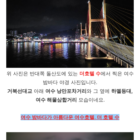
위 사진은 반대쪽 돌산도에 있는
더호텔 수
에서 찍은 여수
밤바다 야경 사진입니다.
거북선대교
아래
여수 낭만포차거리
와 그 옆에
하멜등대,
여수 해물삼합거리
모습이네요.
여수 밤바다가 아름다운 여수호텔, 더 호텔 수