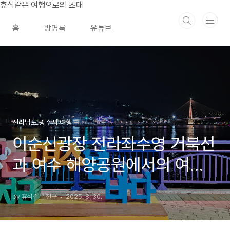
본문 바로가기
휴식같은 여행으로의 초대
홈
방명록
유튜브
전라남도.광주시 여행
이순신광장 전라좌수영 거북선
과 여수 해양공원에서의 여수
밤바다 야경
by 휴식같은 친구
2025. 8. 30.