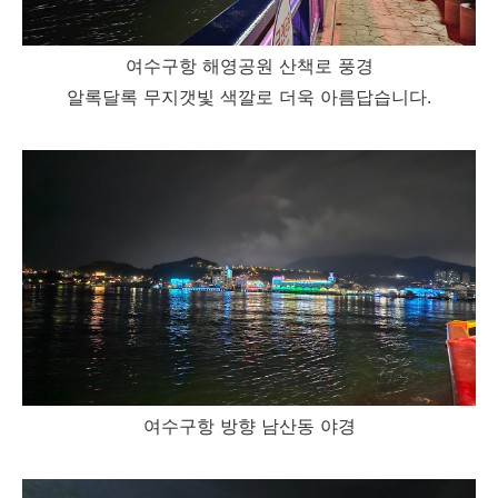
여수구항 해영공원 산책로 풍경
알록달록 무지갯빛 색깔로 더욱 아름답습니다.
여수구항 방향 남산동 야경