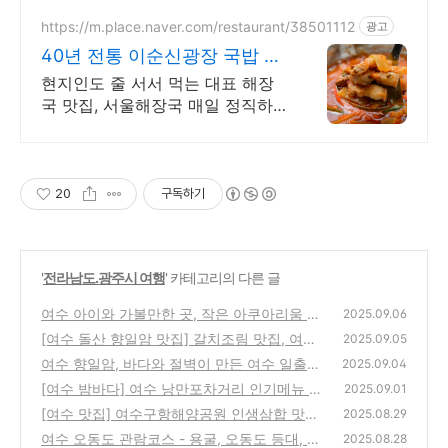
에서 여수 밤바다의 낭만을 즐겨보
세요.
https://m.place.naver.com/restaurant/38501112
광고
40년 전통 이순신광장 국밥 40
년 전통 여수해장국맛집
현지인도 줄 서서 먹는 대표 해장
국 맛집, 서울해장국 매일 정직하
게 차려낸 국밥 한 그릇, 든든한 여
수의 아침이 됩니다.
20
구독하기
'
전라남도.광주시 여행
' 카테고리의 다른 글
여수 아이와 가볼만한 곳, 작은 아쿠아리움 전
2025.09.06
라남도 해양수산과학관
[여수 돌산 향일암 맛집] 갈치조림 맛집, 여수
(14)
2025.09.05
밥상 갈치야
여수 향일암, 바다와 절벽이 만든 여수 일출명
(15)
2025.09.04
소
[여수 밤바다] 여수 낭만포차거리 인기메뉴 및
(11)
2025.09.01
가격
[여수 맛집] 여수구항해양공원 인생삼합 맛집,
(19)
2025.08.29
여수 삼합싸다구
여수 오동도 관람코스 - 용굴, 오동도 등대, 해
(16)
2025.08.28