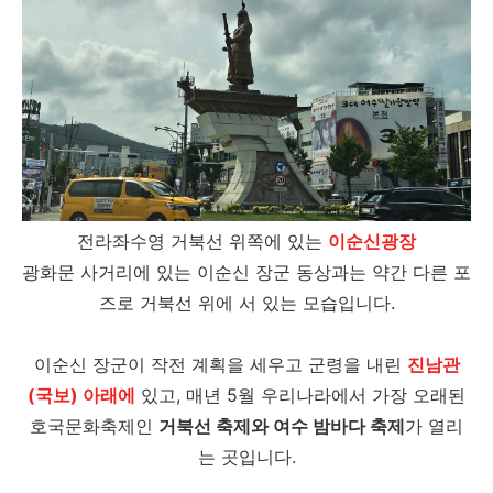
전라좌수영 거북선 위쪽에 있는
이순신광장
광화문 사거리에 있는 이순신 장군 동상과는 약간 다른 포
즈로 거북선 위에 서 있는 모습입니다.
이순신 장군이 작전 계획을 세우고 군령을 내린
진남관
(국보) 아래에
있고, 매년 5월 우리나라에서 가장 오래된
호국문화축제인
거북선 축제와 여수 밤바다 축제
가 열리
는 곳입니다.