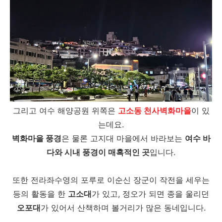
그리고 여수 해양공원 위쪽은
고소동 천사벽화마을
이 있
는데요.
벽화마을 풍경
은 물론 고지대 마을에서 바라보는
여수 바
다와 시내 풍경이 매혹적인 곳
입니다.
또한 전라좌수영의 포루로 이순신 장군이 작전을 세우는
등의 활동을 한
고소대
가 있고, 정오가 되면 종을 울리던
오포대
가 있어서 산책하며 볼거리가 많은 동네입니다.