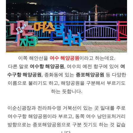
이쪽 해안선을
여수 해양공원
이라고 하는데요.
다른 말로
여수항 해양공원
, 여수의 예전 항구에 있어
여
수구항 해양공원
, 종화동에 있는
종포해양공원
등 다양한
이름으로 불리기도 하고, 해양공원을 구분해서 부르기도
하는 듯합니다.
이순신광장과 전라좌수영 거북선이 있는 곳 일대를 주로
여수구항 해양공원이라 부르고, 동쪽 여수 낭만포처거리
방향으로는 종포해양공원으로 구분 짓기도 하는 것 같습
니다.