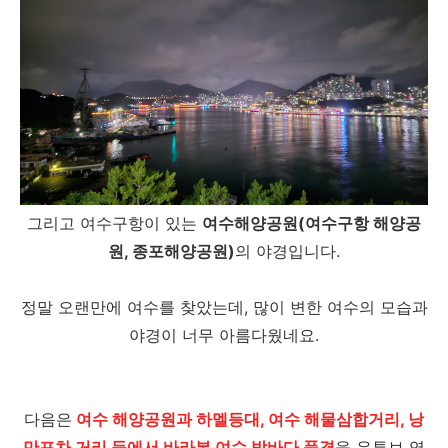
그리고 여수구항이 있는
여수해양공원(여수구항 해양공
원, 종포해양공원)
의 야경입니다.
정말 오랜만에 여수를 찾았는데, 많이 변한 여수의 모습과
야경이 너무 아름다웠네요.
다음은
여수 해양공원과 하멜등대, 여수 해물삼합거리, 낭
만포차 거리 등에서 바라본 여수 밤바다 풍경
을 유튜브 영