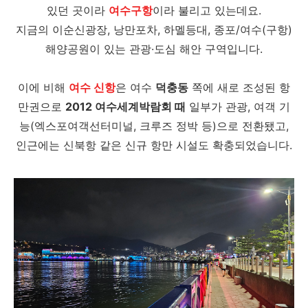
있던 곳이라
여수구항
이라 불리고 있는데요.
지금의 이순신광장, 낭만포차, 하멜등대, 종포/여수(구항)
해양공원이 있는
관광·도심 해안
구역입니다.
이에 비해
여수 신항
은
여수
덕충동
쪽에 새로 조성된 항
만권으로
2012 여수세계박람회 때
일부가 관광, 여객 기
능(엑스포여객선터미널, 크루즈 정박 등)으로 전환됐고,
인근에는
신북항
같은 신규 항만 시설도 확충되었습니다.