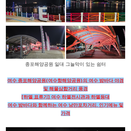
종포해양공원 일대 그늘막이 있는 쉼터
여수 종포해양공원(여수항해양공원)의 여수 밤바다 야경
및 해물삼합거리 풍경
[하멜 표류기] 여수 하멜전시관과 하멜등대
여수 밤바다와 함께하는 여수 낭만포차거리, 인기메뉴 및
가격