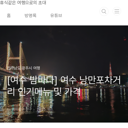
본문 바로가기
휴식같은 여행으로의 초대
홈
방명록
유튜브
전라남도.광주시 여행
[여수 밤바다] 여수 낭만포차거
리 인기메뉴 및 가격
by 휴식같은 친구
2025. 9. 1.