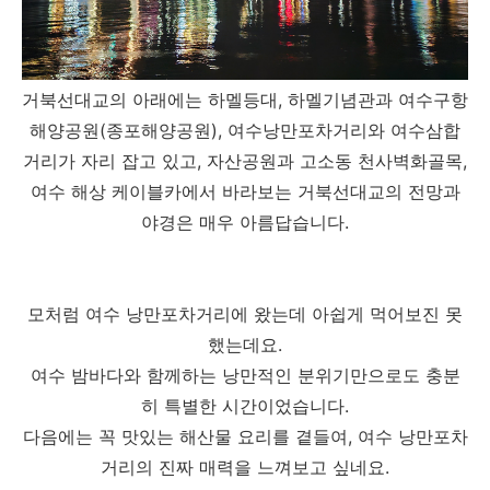
거북선대교의 아래에는 하멜등대, 하멜기념관과 여수구항
해양공원(종포해양공원), 여수낭만포차거리와 여수삼합
거리가 자리 잡고 있고, 자산공원과 고소동 천사벽화골목,
여수 해상 케이블카에서 바라보는 거북선대교의 전망과
야경은 매우 아름답습니다.
모처럼 여수 낭만포차거리에 왔는데 아쉽게 먹어보진 못
했는데요.
여수 밤바다와 함께하는 낭만적인 분위기만으로도 충분
히 특별한 시간이었습니다.
다음에는 꼭 맛있는 해산물 요리를 곁들여, 여수 낭만포차
거리의 진짜 매력을 느껴보고 싶네요.