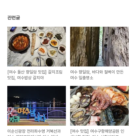
관련글
[여수 돌산 향일암 맛집] 갈치조림
여수 향일암, 바다와 절벽이 만든
맛집, 여수밥상 갈치야
여수 일출명소
이순신광장 전라좌수영 거북선과
[여수 맛집] 여수구항해양공원 인