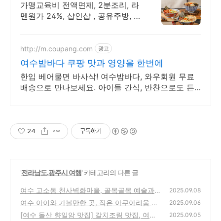
가맹교육비 전액면제, 2분조리, 라
멘원가 24%, 샵인샵 , 공유주방, 배
달전문 로열티 0원, 추가메뉴자율
가능
http://m.coupang.com
광고
여수밤바다 쿠팡 맛과 영양을 한번에
한입 베어물면 바사삭! 여수밤바다, 와우회원 무료
배송으로 만나보세요. 아이들 간식, 반찬으로도 든
든! 와우회원 캐시적립 혜택으로 더욱 풍성하게.
24
구독하기
'
전라남도.광주시 여행
' 카테고리의 다른 글
여수 고소동 천사벽화마을, 골목골목 예술과
2025.09.08
바다가 만나다
여수 아이와 가볼만한 곳, 작은 아쿠아리움 전
(13)
2025.09.06
라남도 해양수산과학관
[여수 돌산 향일암 맛집] 갈치조림 맛집, 여수
(14)
2025.09.05