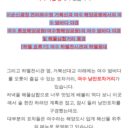
이순신광장 전라좌수영 거북선과 여수 해양공원에서의 여
수 밤바다 야경
여수 종포해양공원(여수항해양공원)의 여수 밤바다 야경
및 해물삼합거리 풍경
[하멜 표류기] 여수 하멜전시관과 하멜등대
그리고 하멜전시관 옆, 거북선대교 아래에는 여수 밤바다
를 오롯이 즐길 수 있는 포차거리,
여수 낭만포차거리
가
있습니다.
저녁을 해물삼합으로 너무 맛있게 배불리 먹다 보니 이곳
에서 술 한잔 하려던 계획은 접고, 잠시 들러 낭만포차를
구경했는데요.
대부분의 포차들은 여수라는 해양도시 답게 해산물 위주
의 메뉴로 운영하고 있습니다.