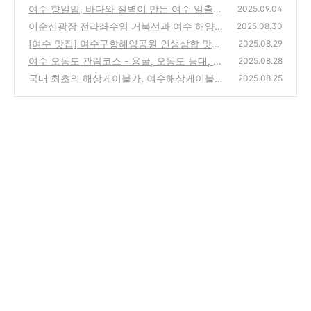
밥상 갈치야
여수 향일암, 바다와 절벽이 만든 여수 일출명
(15)
2025.09.04
소
이순신광장 전라좌수영 거북선과 여수 해양공
(11)
2025.08.30
원에서의 여수 밤바다 야경
[여수 맛집] 여수구항해양공원 인생삼합 맛집,
(13)
2025.08.29
여수 삼합싸다구
여수 오동도 관람코스 - 용굴, 오동도 등대, 해
(16)
2025.08.28
돋이전망대, 동백군락지
국내 최초의 해상케이블카, 여수해상케이블카
(24)
2025.08.25
에서 바라본 풍경
(17)