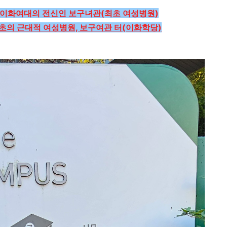
이화여대의 전신인 보구녀관(최초 여성병원)
초의 근대적 여성병원, 보구여관 터(이화학당)