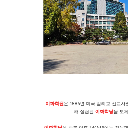
이화학원
은 1886년 미국 감리교 선교사였던 
해 설립된
이화학당
을 모
이화학당
은 광복 이후 1945년에는 전문