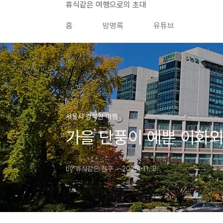
본문 바로가기
휴식같은 여행으로의 초대
홈
방명록
유튜브
서울시 강북권 여행
가을 단풍이 예쁜 이화외
by 휴식같은 친구
2025. 11. 8.