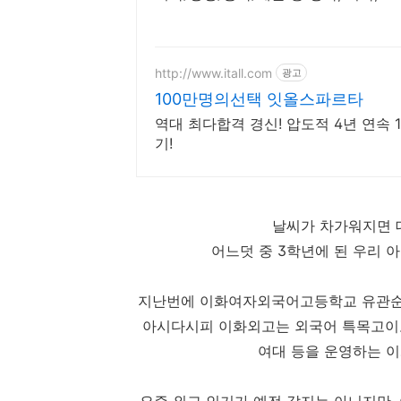
http://www.itall.com
광고
100만명의선택 잇올스파르타
역대 최다합격 경신! 압도적 4년 연속 
기!
날씨가 차가워지면 
어느덧 중 3학년에 된 우리 
지난번에 이화여자외국어고등학교 유관순기
아시다시피 이화외고는 외국어 특목고이고
여대 등을 운영하는 