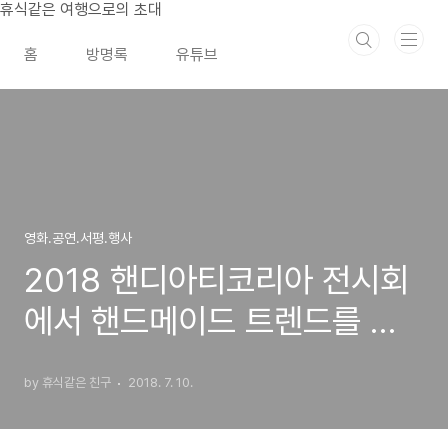
본문 바로가기
휴식같은 여행으로의 초대
홈
방명록
유튜브
영화.공연.서평.행사
2018 핸디아티코리아 전시회
에서 핸드메이드 트렌드를 공
유하세요
by 휴식같은 친구
2018. 7. 10.