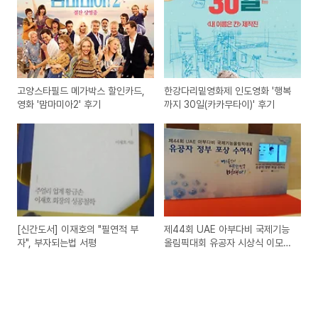
고양스타필드 메가박스 할인카드,
한강다리밑영화제 인도영화 '행복
영화 '맘마미아2' 후기
까지 30일(카카무타이)' 후기
[신간도서] 이재호의 "필연적 부
제44회 UAE 아부다비 국제기능
자", 부자되는법 서평
올림픽대회 유공자 시상식 이모저
모