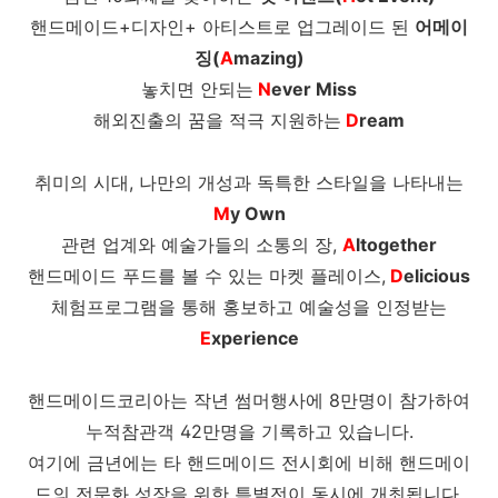
핸드메이드+디자인+ 아티스트로 업그레이드 된
어메이
징(
A
mazing)
놓치면 안되는
N
ever Miss
해외진출의 꿈을 적극 지원하는
D
ream
취미의 시대, 나만의 개성과 독특한 스타일을 나타내는
M
y Own
관련 업계와 예술가들의 소통의 장,
A
ltogether
핸드메이드 푸드를 볼 수 있는 마켓 플레이스,
D
elicious
체험프로그램을 통해 홍보하고 예술성을 인정받는
E
xperience
핸드메이드코리아는 작년 썸머행사에 8만명이 참가하여
누적참관객 42만명을 기록하고 있습니다.
여기에 금년에는 타 핸드메이드 전시회에 비해 핸드메이
드의 전문화 성장을 위한 특별전이 동시에 개최됩니다.