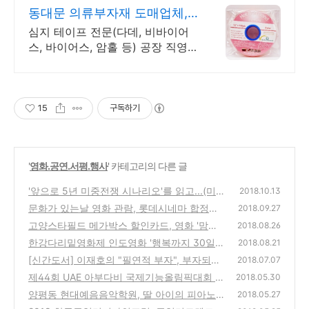
동대문 의류부자재 도매업체,
(남송사)엔에스 인더스트리
심지 테이프 전문(다데, 비바이어
스, 바이어스, 암홀 등) 공장 직영
으로 최상의 퀄리티와 신속한 대처
가 가능하고 합리적인 가격으로 납
품가능!
15
구독하기
'
영화.공연.서평.행사
' 카테고리의 다른 글
'앞으로 5년 미중전쟁 시나리오'를 읽고...(미중
2018.10.13
무역전쟁, 미중환율전쟁)
문화가 있는날 영화 관람, 롯데시네마 합정에
(30)
2018.09.27
서 본 영화 '안시성' 후기
고양스타필드 메가박스 할인카드, 영화 '맘마
(38)
2018.08.26
미아2' 후기
한강다리밑영화제 인도영화 '행복까지 30일
(42)
2018.08.21
(카카무타이)' 후기
[신간도서] 이재호의 "필연적 부자", 부자되는
(44)
2018.07.07
법 서평
제44회 UAE 아부다비 국제기능올림픽대회 유
(28)
2018.05.30
공자 시상식 이모저모
양평동 현대예음음악학원, 딸 아이의 피아노
(42)
2018.05.27
정기연주회