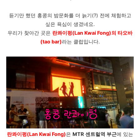
듣기만 했던 홍콩의 밤문화를 더 늙기(?) 전에 체험하고
싶은 욕심이 생겼네요.
우리가 찾아간 곳은
란콰이펑(Lan Kwai Fong)의 타오바
(tao bar)
라는 클럽입니다.
란콰이펑(Lan Kwai Fong)
은
MTR 센트럴역 부근
에 있는