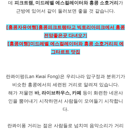
데
피크트램, 미드레벨 에스컬레이터와 홍콩 소호거리
가
근방에 있어서 같이 둘러보면 좋을 것 같습니다.
[홍콩자유여행]홍콩피크트램타고 빅토리아피크에서 홍콩
전망좋은곳 다녀오기
[
홍콩여행]미드레벨 에스컬레이터와 홍콩 소호거리의 에
그타르트 맛집
란콰이펑(Lan Kwai Fong)은 우리나라 압구정과 분위기가
비슷한 홍콩에서의 세련된 거리로 알려져 있습니다.
해가 저물면
바, 라이브하우스, 카페
등이 화련한 네온사
인을 뿜어내기 시작하면서 사람들이 모여들기 시작합니
다.
란콰이퐁 거리는 젊은 사람들로 넘치며 음악소리가 거리