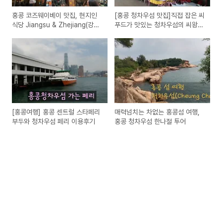
홍콩 코즈웨이베이 맛집, 현지인
[홍콩 청차우섬 맛집]직접 잡은 씨
식당 Jiangsu & Zhejiang(강남
푸드가 맛있는 청차우섬의 씨왕
미식)
(Sea King)식당
[홍콩여행] 홍콩 센트럴 스타페리
매력넘치는 차없는 홍콩섬 여행,
부두와 청차우섬 페리 이용후기
홍콩 청차우섬 한나절 투어