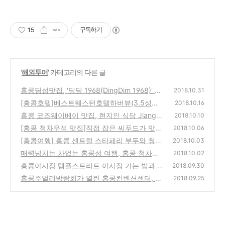
15
구독하기
'
해외투어
' 카테고리의 다른 글
홍콩딤섬맛집, '딩딤 1968(DingDim 1968)' 의
2018.10.31
딤섬
[홍콩호텔]베스트웨스턴호텔하버뷰(3.5성급
(50)
2018.10.16
호텔) 이용후기
홍콩 코즈웨이베이 맛집, 현지인 식당 Jiangsu
(40)
2018.10.10
& Zhejiang(강남미식)
[홍콩 청차우섬 맛집]직접 잡은 씨푸드가 맛있
(24)
2018.10.06
는 청차우섬의 씨왕(Sea King)식당
[홍콩여행] 홍콩 센트럴 스타페리 부두와 청차
(38)
2018.10.03
우섬 페리 이용후기
매력넘치는 차없는 홍콩섬 여행, 홍콩 청차우
(30)
2018.10.02
섬 한나절 투어
홍콩야시장 템플스트리트 야시장 가는 법과 몽
(38)
2018.09.30
콕야시장과의 차이점 알아보기
홍콩주얼리박람회가 열린 홍콩컨벤션센터, 20
(32)
2018.09.25
19년 홍콩주얼리페어 일정
(32)