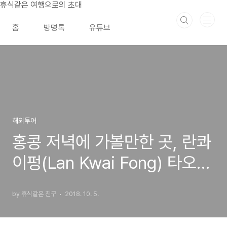
본문 바로가기
휴식같은 여행으로의 초대
홈
방명록
유튜브
해외투어
홍콩 저녁에 가볼만한 곳, 란콰
이펑(Lan Kwai Fong) 타오바
에서 밤 문화 즐기기
by 휴식같은 친구
2018. 10. 5.