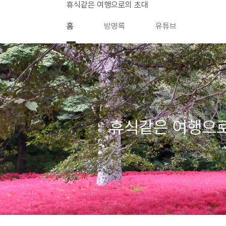
본문 바로가기
휴식같은 여행으로의 초대
홈
방명록
유튜브
휴식같은 여행으