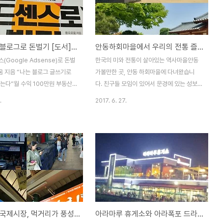
주도 서귀포시에 있는 샤인빌리
은 물론 월곡주얼리산업진흥재단, 한국공예
 참고로 샤인빌리조트는 NH농
가협회 등 민간 협회들도 많이 후원하고 있습
접운영하는 것이 아닌 계약해서
니다. 지난해 실시한 제6회 핸드메이드코리
티스토리 블로그로 돈벌기 [도서]구글 애드센스로 돈벌기 서평
안동하회마을에서 우리의 전통 즐기기
조트랍니다.그런데 샤인빌리조트
아 섬머는 “생활이 달라지는 핸드메이드의
 7월 1일부터 계약이 변경돼 이용
모든 것”이라는 의미를 담고 진행하게 되었
(Google Adsense)로 돈벌
한국의 미와 전통이 살아있는 역사마을안동
다는 공지가 있네요.아직 한 번도
는데 아트, 라이프, 셀프DIY, 푸드, 특별관 등
움 지음 “나는 블로그 글쓰기로
가볼만한 곳, 안동 하회마을에 다녀왔습니
 않은 리조튼데 아쉽습니다. 일단
총 5가지의 특색있는 테마를 ..
는다”월 수익 100만원 부동산
다. 친구들 모임이 있어서 문경에 있는 성보
 않은 수익형 블로그 운영 필살
촌 유스호스텔에서 숙박하고 일요일 아침에
.
2017. 6. 27.
서 책을 보다가 처음에 무슨 책
안동하회마을로 출발했습니다. 문경성보촌
블로그에 관심이 많은 1인이 집어
유스호스텔과 문경 약돌돼지맛집 옹기에한가
 대충 읽어보니 평소에 블로그
득 후기 안동 하회마을은 경상북도 안동시 풍
 사람으로서 즐겁게 포스팅 함으
천면 하회리에 있는 민속마을로 2010년 8월
수 있다는 사실에 급 관심!"한 마
에 유네스코 세계문화유산으로 등재된 곳입
리 블로그로 돈벌기"입니다. 그
니다.1984년 1월 10일에 우리나라 중요민
 블로그를 3년 정도 운영했습니
속자료 제 122호로 지정된 민속적 전통과 건
로 하다보니 일주일에 1~2개
축물을 잘 보존한 풍산유씨의 씨족마을이기
 벌써 500개의 글이 넘었고 하
도 합니다. 서애 유성룡은 많이 들어보셨겠
인천 신포국제시장, 먹거리가 풍성하네요
아라마루 휴게소와 아라폭포 드라이브
평균 100여명에 불과 4개월 전
죠?조선 중기의 문신으로 임진왜란 때 도제