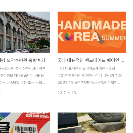
 가는 방법을 알려드리고자 합니
의 링크를 참고하시기 바랍니다. [해외투어]
안 공항에서 타이베이역에 가는
- 대만 3박4일 자유여행일정 공개합니다대
택시이용 : 가격이 비싸겠죠? 2.
만 타오위안공항에서 타이베이역 가는법(국
 MRT를 이용하는 방법타오위
광버스 1819번 버스 왕복) 예스허진지 버스
과 2터미널에 정차하는 대만공항
투어는 하루동안 대만의 유명관광지인 예류,
가 봄에 운행을 시작했습니다. 가
스펀, 허우퉁, 진과스, 지우펀 등 다섯 곳의 관
NTD로 소요시간은 타이베이 메인
광지를 둘러보는 대만자유여행 필수코스입니
35분 ~ 40분 정도 됩니다.또
다. 대만 패키지여행은 물론 대만 자유여행객
생명 설악수련원 숙박후기
국내 대표적인 핸드메이드 페어인 핸드메이드코리아 섬머 행사 안내
은 오전 6시부터 저녁 11시까지
들도 필수로 들리는 여행코스이기도 합니
. 3) 국광버스 1819번 버스타
다. 대만자유여행을 준비하다가 대만 버스투
H농협생명 설악수련원에서 하루
국내 대표적인 핸드메이드페어인 제8회
법이용요금은 125NTD이고 24
어가 괜찮다고 해서 소셜커머스 위메프에서
속초여행을 다녀왔습니다. NH농
'2017 핸드메이드코리아 섬머 ' 행사가 개최
다. 소요시간은 1시간 ..
예매했는데요.예매가격은 생각보다 저렴한 1
아무나 숙박할 수는 없는 곳입니
됩니다.2016년도부터 월곡주얼리산업진흥
인당..
생명 보험계약자나 NH농협손해
재단이 후원해 오고 있는 행사인데요. 오는 7
.
2017. 6. 28.
약자, 농업인 조합원만 이용이 가
월 20일(목)부터 7월 23일(일)까지 오전 11
.저는 농협생명 보험계약자라
시부터 오후 7시까지삼성동 코엑스(COEX)
있었습니다. 농협생명 수련원은 전
C홀에서 개최됩니다.입장마감은 오후 6시
 수련원이 있어요. 속초에 있는
30분까지입니다. 핸드메이드코리아 행사는
련원수안보에 위치한 농협수안보
예년에 산업통상자원부, 서울특별시, 송파구
해수욕장에 위치한 농협변산수련
청, 한국공예문화디자인진흥원 등 공공기관