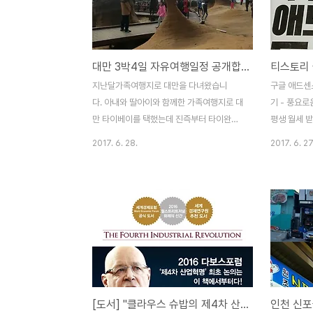
문했습니다.그 외 옵션은 선택하지 않고
원그리고 제
요. 물론 이 삼성노트북도 프리도스인데 옵션
조트입니다.
으로 윈도우10을 따로 판매하고 있었습니
협생명이 직
대만 3박4일 자유여행일정 공개합니다
다. Windows 10 Home이 199,000
진행하는 리
원, 노트북에 설치하여 동봉하면 229,000
는 2017년
지난달가족여행지로 대만을 다녀왔습니
구글 애드센스
원컴퓨터 가격에 비해 결코 적은 돈이 아닙니
이 불가능하
다. 아내와 딸아이와 함께한 가족여행지로 대
기 - 풍요로
다.이런 이유로 컴퓨터 가격을 ..
이용해 보지
만 타이베이를 택했는데 진즉부터 타이완이
평생 월세 받
농협생명..
라는 나라에 대한 동경이 이제야 해소된 것
월세 부럽지
2017. 6. 28.
2017. 6. 27
같습니다.예전에 tvN에서 방영된 '꽃보다 할
기 도서관에
배'의 대만편 방송으로 한국인들의 대만여행
인가 싶어 
이 부쩍 늘었다고 합니다.3박 4일간 대만의
들었습니다.
여행지를 둘러본 결과 현지인들의 관광 한국
를 자주하는
어 솜씨가 대단하더라고요. 하하하 포스팅 전
로써 돈도 벌
에 저의 버킷리스트 중 한 가지를 공개하고자
디로 티스토
합니다.그 버킷리스트 중 한 가지는 바로 '매
동안 네이버
년 한 번은 비행기 타고 떠나자'는 것입니
다.취미생활
다. 비행기를 타고 해마다 어딘가로 떠나기
씩 올린 것이
[도서] "클라우스 슈밥의 제4차 산업혁명" 서평
위해서는 시간도 필요하지만 주머니 사정도
루 방문자는 