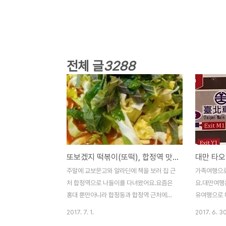
전체 글
3288
또보겠지 떡볶이(또떡), 합정역 맛집으로 추천합니다
주말에 교보문고와 알라딘에 책을 보러 집 근
가족여행으로
처 합정역으로 나들이를 다녀왔어요.요즘은
요.대만여행
홍대 뿐만아니라 합정동과 합정역 근처에도
유여행으로 
맛집과 카페 등이 많이 들어서면서 젊은 유동
위안공항에 
2017. 7. 1.
2017. 6. 30
인구가 부쩍 많아진 모습입니다. 배도 고프고
는법과 반대