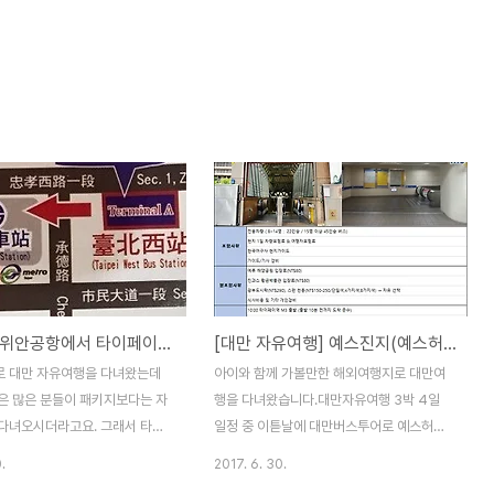
대만 타오위안공항에서 타이페이역 가는법(국광버스 1819번 버스 왕복)
[대만 자유여행] 예스진지(예스허진지) 당일 버스투어 소개
 대만 자유여행을 다녀왔는데
아이와 함께 가볼만한 해외여행지로 대만여
은 많은 분들이 패키지보다는 자
행을 다녀왔습니다.대만자유여행 3박 4일
다녀오시더라고요. 그래서 타오
일정 중 이튿날에 대만버스투어로 예스허진
내려서 타이베이 메인역으로 가
지를 관광했는데요. 지난번에 대만자유여행
.
2017. 6. 30.
로 타이베이 메인역에서 타오위
3박 4일 일정을 포스팅했는데 일정은 아래