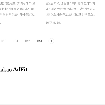
트를 알게 되면서 미디어로 등록
찰사로 근무하면서 권율, 이순신 등 명장을
성한 인천신포국제시장에 가 보
일요일 저녁, 낮 동안 더워서 집에 있다가 저
지 고작 8,200원의 수익이 발
등용하여 국난을 극복한 명재상이죠.당시 임
에 인천지역을 여행하다가 늦은
녁 드라이브할 만한 아라뱃길 정서진로에 다
.
진왜란을 경험한 내용을 적은 '징비록'이란
 위해 인천 신포시장에 들렀어
녀왔어요.서울 근교 드라이브할 만한 곳으로
책을..
헌책방골목, 차이나타운, 월미
유명한 곳이기도 합니다. 올림픽대로를 따
.
2017. 6. 26.
 동화마을과 가가운 곳에 있어
라가다가 정서진로를 따라 끝까지 가면 아라
여행하다가 민생고를 해결하기 위
뱃길 인천항까지 갈 수 있는 길이랍니다.우리
라 적극 추천합니다. 인천 데이
는 아라마루휴게소와 아라폭포를 들렀다가
180
181
182
183
리 헌책방 골목과 인천가볼만한
집으로 돌아왔어요. 여기가 아라뱃길 전망을
다인천 아이와 가볼만한곳, 인천
볼 수 있는 아라마루 휴게소입니다.야경이 훌
 월미도 무료주차장 안내 인천
륭한 곳이기도 해요. 밤이라 아라뱃길의 강물
 인천의 개항 이후 형성된 전통
은 볼 수가 없으나 아라뱃길 자전거길은 가로
항기 때 외국인이 살았던 조계지
등으로 알아볼 수가 있네요.밤 10시인데도
해서 외국 문물이 수입되는 창구
라이딩하는 사람들이 군데군데 보이더라고
, 오늘날에는 다양한 먹을거리와
요. 그리고 휴게소 앞에는 아라마루 스카이
한 상품들을 판매하고 있다고 합
전망대가 있습니다.까마득한 낭떠러지에 지
ver 지식백과] 신포국제시장은 먹
어놔서 아라뱃길 전망대로 손색이 없어 보입
한 상당히 큰 시장이네요. 신포
니다. 네온사인이 들어온 아라마루 전망대..