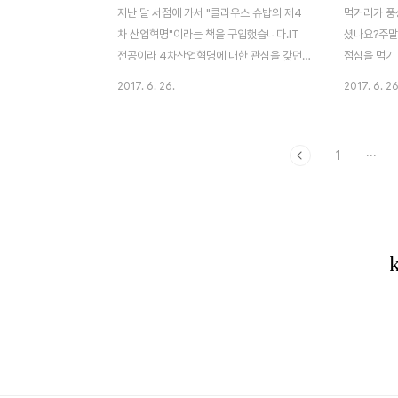
중요하잖아요.월급쟁이 주머니 사정이란 게
에 애드포스
지난 달 서점에 가서 "클라우스 슈밥의 제4
먹거리가 풍
뻔하지만 모자라면 빚이라도 내서 여유로운
했는데 지금까
차 산업혁명"이라는 책을 구입했습니다.IT
셨나요?주말
삶을 살아야겠다는 신념이기도 합니다. 제 ..
생했습니다..
전공이라 4차산업혁명에 대한 관심을 갖던
점심을 먹기
중 작년 4월에 출판되어 금년 1월에 개정판
요. 배다리 
2017. 6. 26.
2017. 6. 26
이 나왔더라고요. 언제부터 4차 산업혁명이
도, 송월동
시작되고 그 분야가 정확히 설정되어 있는
서 인천을 
책이 없던 시점이라 반갑게 읽었습니다.본 도
한 좋은 곳이
1
···
서는 세계경제포럼에서 슈밥 교수가 화두로
트코스 배다
던져 세계인의 주목을 받아 만든 도서입니
곳 소개합니
다. 제4차 산업혁명의 저자인 클라우스 슈밥
월미문화관과
교수는 스위스 세계경제포럼(일명 다보스 포
신포국제시장
럼)을 창립하고 현재까지 다보스포럼을 이끌
시장으로 개
고 있는 학자이기도 합니다.슈밥 교수는 경제
인근에 위치
학박사에 공학박사, 행정학 석사를 받은 융합
역할을 했고
학문(?)을 전공했네요. 1972년 제네바대학
생활에 필요
교에 최연소 교수로 임용되었고 지난 45년
니다. [Na
간 세계경제발전에 헌신하고 국제분쟁..
거리가 가득
만..