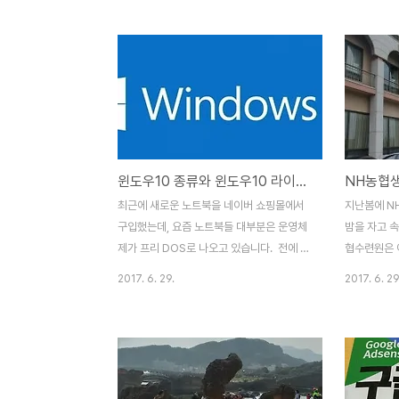
해서 합정역 맛집을 폭풍검색, 딸아이가 떡볶
안 공항으로
이를 너무 좋아해서 떡볶이집을 찾았는데 바
다. 타오위
로 , "또보겠지 떡볶이"사실 전에도 한 번 가
방법은 1) 
려고 시도했는데 줄이 너무 길어 한 시간은
대만공항철도
족히 기다려야겠다라고요. 그래서 가지 못하
안 1터미널
고 포기했는데 이 날은 여유롭게 기다려서 먹
철도 MRT
기로 했습니다. 합정역 맛집, 합정동 맛집, 홍
격은 160
대 맛집 등으로 많이 소개된 곳이더라구
스테이션까지 
윈도우10 종류와 윈도우10 라이선스 그리고 윈도우10 설치 싸게 하기
NH농협
요. 합정역 또보겠지 떡볶이집 위치는 합정
한 운행시간
호호시스터점으로 합정역 5번 출구 30미터
만 운행합니다
최근에 새로운 노트북을 네이버 쇼핑몰에서
지난봄에 N
전방에서 우회전하면 양화로 6길입니다. 양
고 가는 방
구입했는데, 요즘 노트북들 대부분은 운영체
밤을 자고 
화로 6길을 따라 150여 미터..
시간 운영합니
제가 프리 DOS로 나오고 있습니다. 전에 쓰
협수련원은 
던 Windows XP는 이젠 업그레이드도 안되
다.NH농협
2017. 6. 29.
2017. 6. 29
고, 윈도우7이나 8도 언제 서비스가 끝날지
보험 보험계
몰라 윈도우 10을 설치해야겠다는 생각이 들
능하더라고요
어 윈도우10에 대해 알아보게 되었습니
이용할 수 
다. 제가 구입한 노트북은 삼성노트북
국에 네 군데
5NT500R4P 입니다. 기본 메모리 4기가
농협설악수
에 추가 메모리 4기가를 더해서 8기가로 주
수련원변산