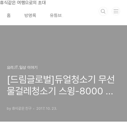
본문 바로가기
휴식같은 여행으로의 초대
홈
방명록
유튜브
요리.IT.일상 이야기
[드림글로벌]듀얼청소기 무선
물걸레청소기 스윙-8000 구
입 후기
by 휴식같은 친구
2017. 10. 23.