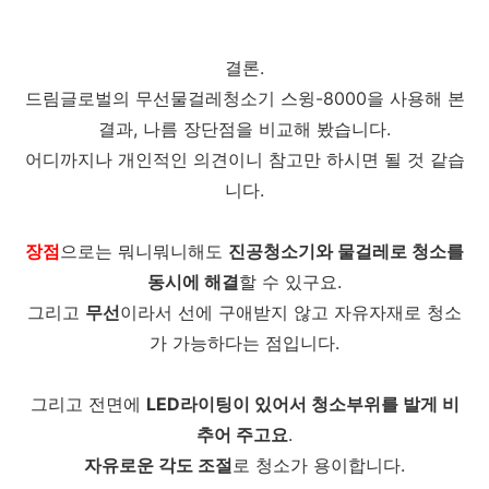
결론.
드림글로벌의 무선물걸레청소기 스윙-8000을 사용해 본
결과, 나름 장단점을 비교해 봤습니다.
어디까지나 개인적인 의견이니 참고만 하시면 될 것 같습
니다.
장점
으로는 뭐니뭐니해도
진공청소기와 물걸레로 청소를
동시에 해결
할 수 있구요.
그리고
무선
이라서 선에 구애받지 않고 자유자재로 청소
가 가능하다는 점입니다.
그리고 전면에
LED라이팅이 있어서 청소부위를 발게 비
추어 주고요
.
자유로운 각도 조절
로 청소가 용이합니다.