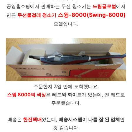
공영홈쇼핑에서 판매하는 무선 청소기는
드림글로벌
에서
스윙-8000(Swing-8000)
만든
무선물걸레 청소기
모델입니다.
주문한지 3일 만에 도착했네요.
스윙 8000의 색상
은
레드와 화이트
가 있는데, 전 레드로
주문했습니다.
배송은
한진택배
였는데,
배송시스템이 나름 잘 된 업체
인
것 같습니다.