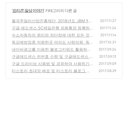
'
요리.IT.일상 이야기
' 카테고리의 다른 글
월곡주얼리산업진흥재단, 2018년도 JBM 9기
2017.11.27
장학생모집
구글 애드센스 SC제일은행 외화통장 등록하
(14)
2017.11.24
기 및 2차 애드센스 수익공개
수소자동차의 원리와 장단점에 대한 모든 것
(16)
2017.11.14
수소전기하우스에서 배워요
독감예방접종 저렴한곳 여의도 사랑의원. 독감
(26)
2017.10.31
예방접종 후 주의사항 안내
네이버광고를 이용한 블로그키워드 활용하기
(12)
2017.09.24
구글애드센스 핀번호 수령 및 구글애드센스 수
(20)
2017.09.13
익공개
구글 드라이브 사용법 및 공유하여 사용하기
(30)
2017.09.09
티스토리 초대장 배포 및 티스토리 블로그 활
(6)
2017.08.29
용 소개
(3)