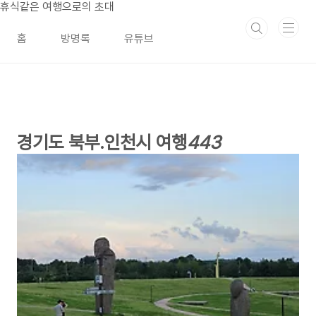
본문 바로가기
휴식같은 여행으로의 초대
홈
방명록
유튜브
경기도 북부.인천시 여행
443