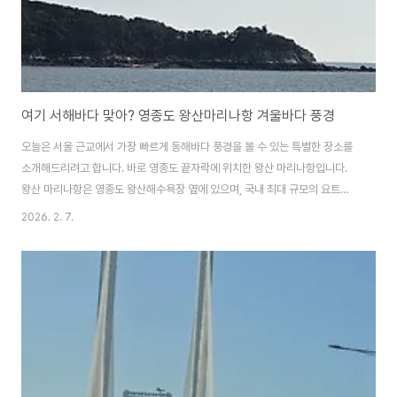
여기 서해바다 맞아? 영종도 왕산마리나항 겨울바다 풍경
오늘은 서울 근교에서 가장 빠르게 동해바다 풍경을 볼 수 있는 특별한 장소를
소개해드리려고 합니다. 바로 영종도 끝자락에 위치한 왕산 마리나항입니다.
왕산 마리나항은 영종도 왕산해수욕장 옆에 있으며, 국내 최대 규모의 요트선
착장이 있는 항구인데요.여름이면 대표적인 해양 레저시설로 요트와 해양스포
2026. 2. 7.
츠를 즐기기 위해 많이 찾는 명소이고, 또한 서해안의 아름다운 낙조를 감상할
수 있는 곳으로 해수욕과 낚시 등을 즐기는 등 종합 휴양지이기도 한 곳입니다.
영종도 나들이를 많이 다녀왔지만 왕산해수욕장에만 다녀갔지, 이곳 왕산마리
나항은 이번에 처음 찾았는데요.보통 서해하면 갯벌과 낙조를 떠올리는데, 왕
산 마리나항에 와 보니 '여기가 서해바다 맞아?'라는 생각이 들 정도로 겨울의
동해바다 같은 모습을 접할 수 있었습니..