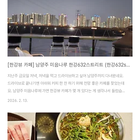
도해 세조의 즉위를 도운 핵심 정치가로 조선시대 주요 요직을 거친 인물입니
다.아울러 한명회는 조선시대 유..
[한강뷰 카페] 남양주 미음나루 한강632스트리트 (한강632street)
지난주 금요일 저녁, 저녁을 먹고 드라이브하고 싶어 남양주까지 다녀왔네요.
드라이브로 끝나기엔 아쉬워 커피 한 잔 하기 위해 전망 좋은 카페를 찾았는데
요. 남양주 미음나루에 가면 한강뷰 카페가 몇 개 있다는 게 생각나서 들렀습니
다.여러개의 카페가 있는 가운데 전망이 가장 멋질 것 같은 한강632스트리트
2026. 2. 13.
(한강632street)에 들렀습니다, 미음나루에 있는 한강632스트리트632스
트리트는 남양주시 강변북로 632번길이라서 지은 이름입니다. 미음나루는 남
양주시 수석동 외미음에 있는 나루터인데요.과거 배를 타고 한강을 건너 미사
리(양주에서 광주로 가던)로 갔던 한강 나루터 중 하나이고, 광나루에 버금가는
곳이었다고 합니다.물론 지금은 흔적만 남아있고 나루터의 기능은 완전히 상실