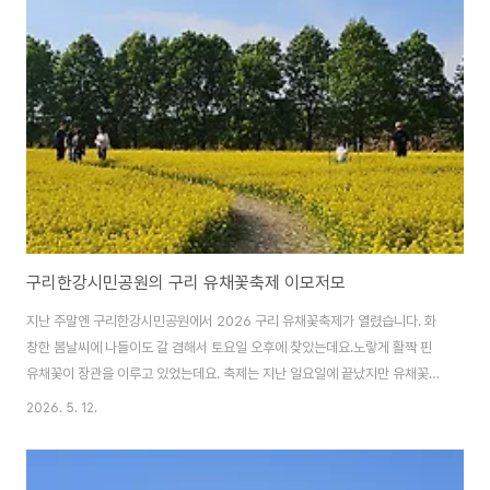
바까지 갖추고 있는 앰키친엔카페를 소개해 드리겠습니다. 남양주 와부읍, 경
강로에 자리한 엠키친앤카페바로 앞에 북한강이 지나고 있어 한강뷰가 아름다
운 카페 겸 이탈리안 레스토랑입니다. 1~2층 모두를 카페와 레스토랑으로 이
용하고 있고, 카페 손님과 레..
구리한강시민공원의 구리 유채꽃축제 이모저모
지난 주말엔 구리한강시민공원에서 2026 구리 유채꽃축제가 열렸습니다. 화
창한 봄날씨에 나들이도 갈 겸해서 토요일 오후에 찾았는데요.노랗게 활짝 핀
유채꽃이 장관을 이루고 있었는데요. 축제는 지난 일요일에 끝났지만 유채꽃은
앞으로 10일 이상은 볼 수 있을 것으로 보입니다. 구리 유채꽃축제가 열리고 있
2026. 5. 12.
는 구리시민한강공원 구리시 토평동에 있는 구리한강공원은 1980년대 10여
가구가 살던 토평나루라는 작은 마을이 있었는데요.비만 오면 홍수로 수혜가
반복되자 1980년대 후반부터 주민들은 한다리마을로 이주시키고 한강개발사