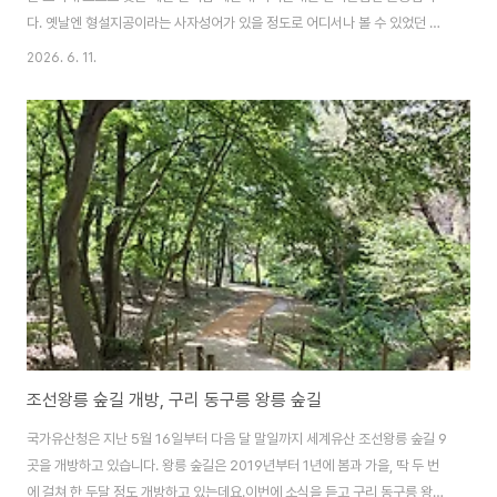
다. 옛날엔 형설지공이라는 사자성어가 있을 정도로 어디서나 볼 수 있었던 흔
한 곤충이었습니다.하지만 농약과 비료살포로 반딧불이의 주요 먹이인 다슬기,
2026. 6. 11.
달팽이가 사라졌고, 빛 공해로 짝짓기에 실패, 서식지 파괴 등으로 이젠 쉽게 볼
수 없는 곤충이 되고 말았습니다.다행히 최근엔 반딧불이를 복원하려는 노력이
더해지면서 반딧불이를 테마로 하는 관광지도 하나씩 늘어나는 추세입니다. 지
난 주말 남양주에 있는 물맑음수목원에서 실제 반딧불이를 볼 수 있다고 해서
찾았습니다.일주일간 진행된 ' 2026 남양주시 반딧불이 숲산책-물맑음수목
원에서 만난 작은별'이란 행사를 통해 정말 오..
조선왕릉 숲길 개방, 구리 동구릉 왕릉 숲길
국가유산청은 지난 5월 16일부터 다음 달 말일까지 세계유산 조선왕릉 숲길 9
곳을 개방하고 있습니다. 왕릉 숲길은 2019년부터 1년에 봄과 가을, 딱 두 번
에 걸쳐 한 두달 정도 개방하고 있는데요.이번에 소식을 듣고 구리 동구릉 왕의