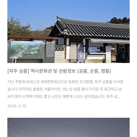
업을 진행했다고 합니다. 강변북로와 한강 둔치를 조성해서 소먹이용 작물을
재배했고, 90년대 후반에는 야구장 등 체육시설과 함께 유채꽃과 코스모스 등
꽃밭을 조성한 것이 현재에 이르고 있습니..
[파주 삼릉] 역사문화관 및 관람정보 (공릉, 순릉, 영릉)
지난 주말에 유네스코 세계문화유산으로 등록된 조선왕릉, 파주 삼릉을 다녀왔
습니다.아직까진 쌀쌀한 겨울이지만, 어느덧 성큼 봄이 다가온 듯 포근하고 날
씨가 맑아 산책하기에도 좋고 사진도 예쁘게 나오는 날이었습니다. 파주 삼릉
은 조신왕릉 3개가 있는 곳인데요. 조선 8대 임금인 예종의 비인 장순왕후의
2026. 2. 15.
단릉인 공릉,9대 임금인 성종의 비인 공혜왕후의 단릉인 순릉, 정조를 양자로
받아들여 왕위에 오른 후 추존된 진종(효장세자)과 효순소왕후의 쌍릉인 영릉
등이 있습니다. 파주 삼릉을 이야기할 때엔 단연 한명회를 언급해야할 것 같습
니다.한명회는 1453년(단종 1) 조선 세조 때 활약한 권신으로, 계유정난을 주