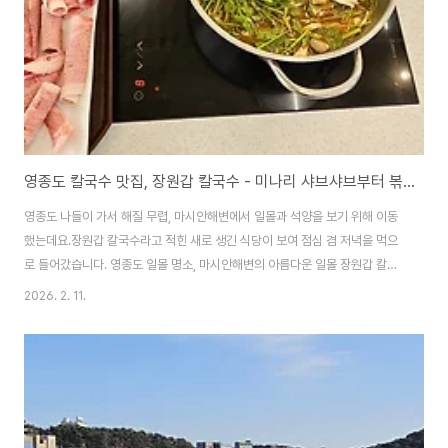
되어 있습니다. 안동 김씨의 후..
영종도 칼국수 맛집, 장원갑 칼국수 - 미나리 샤브샤브부터 볶음밥까지
영종도 나들이 가서 해질 무렵, 마시안해변에서 일몰과 석양을 보기 위해 이동
했는데요.장원갑 칼국수라고 적힌 새로 생긴 식당이 보여 점심 겸 저녁을 먹으
로 들어갔습니다. 영종도 일몰 명소, 마시안해변의 아름다운 일몰 장원갑 칼국
수는 5가지 코스음식을 12,000원에 먹을 수 이/ㅅ는 가성비 샤브샤브 전문점
2026. 2. 11.
인데요.칼국수 제면 기술에 대한 특허를 출원받아 전통 칼국수 맛과 자가제면
등을 특징으로 하는 식당입니다. 일반 샤브샤브 전문점에 비해 가격이 저렴해
가성비가 좋고, 매장이 깔끔하고 정갈하게 차려진다는 점, 후식으로 미숫가루
와 각종 뻥튀기 등을 제공한다는 점이었습니다. 영종도 마시안해변 앞에 있는
지점은 장원갑칼국수 영종도점인데요.작년 가을 정도에 오픈한 것으로 보입니
다. 장원갑칼국수 인천영종도점은 마..