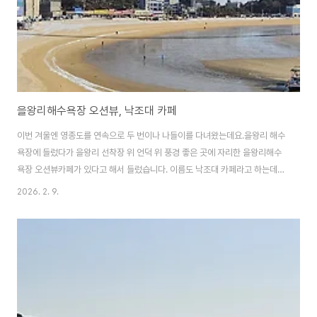
을왕리해수욕장 오션뷰, 낙조대 카페
이번 겨울엔 영종도를 연속으로 두 번이나 나들이를 다녀왔는데요.을왕리 해수
욕장에 들렀다가 을왕리 선착장 위 언덕 위 풍경 좋은 곳에 자리한 을왕리해수
욕장 오션뷰카페가 있다고 해서 들렀습니다. 이름도 낙조대 카페라고 하는데,
을왕리 해수욕장이 한눈에 내려다 보이고 일몰과 낙조가 아름다운 곳이더군요.
2026. 2. 9.
ㅇ오션 뷰를 한눈에 내려다 보이는 곳이라 주말은 물론 주중에도 많이 찾는 카
페라고 합니다. 을왕리해수욕장 북쪽, 을왕리 선착장 언덕 위에 있는 낙조대 카
페상 같이 생긴 카페와 함께 다른 하나의 건물까지 통째로 카페로 사용하고 있
는 상당히 큰 규모의 대형카페입니다. 영업시간은 휴무일 없이 매일
09:30~20:30까지이고, 라스트오더는 19:00입니다. 언덕 위로 오르면 제법
넓은 주차장이 있는데요.주말엔 이 넓은..