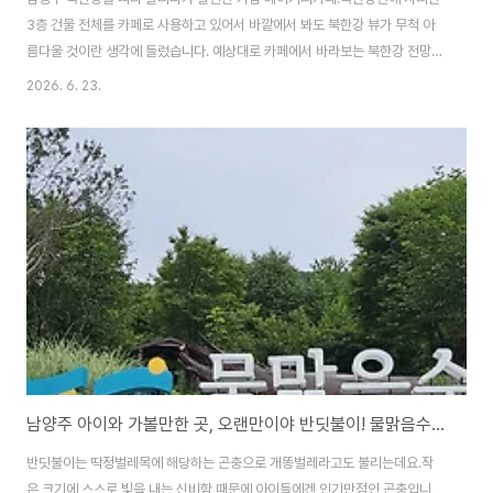
3층 건물 전체를 카페로 사용하고 있어서 바깥에서 봐도 북한강 뷰가 무척 아
름다울 것이란 생각에 들렀습니다. 예상대로 카페에서 바라보는 북한강 전망은
무척이나 아름다웠는데요.커피 가격은 다소 비쌌지만, 북한강 뷰가 보고 싶다
2026. 6. 23.
면 들러볼 것을 권해 드릴 만한 곳이었습니다. 가람 베이커리카페는 북한강로
를 따라 달리다 보면 북쪽 강가에 자리하고 있습니다.수상스키와 바나나보트
등을 즐길 수 있는 가람 수상스키도 함께 운영하고 있는 것 같습니다. 북한강로
는 북한강 서쪽을 따라 이어진 도로로 국도 45호선에 속해 있는데요.북한강을
바라보며 달릴 수 있어 드라이브 코스로 인기가 있던 곳이고, 그러다 보니 북한
강 뷰 식당과 카페도 성업하던 길입니다..
남양주 아이와 가볼만한 곳, 오랜만이야 반딧불이! 물맑음수목원
반딧불이는 딱정벌레목에 해당하는 곤충으로 개똥벌레라고도 불리는데요.작
은 크기에 스스로 빛을 내는 신비함 때문에 아이들에겐 인기만점인 곤충입니