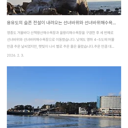
용유도의 슬픈 전설이 내려오는 선녀바위와 선녀바위해수욕장 풍경
영종도 겨울바다 산책왕산해수욕장과 을왕리해수욕장을 구경한 후 세 번째로
선녀바위와 선녀바위해수욕장으로 이동했습니다. 낮에도 영하 4~5도에 머물
만큼 추운 날씨였지만, 햇빛이 나서 별로 추운 줄은 몰랐습니다.추운 만큼 대기
의 질은 좋아서 풍경이 예뻤고, 평일이라 한가한 가운데 아름다운 바다를 보면
2026. 2. 3.
서 돌아다니니 의외로 좋았습니다. 영종도 겨울바다, 캠핑장이 많은 왕산해수
욕장 을왕리해수욕장 겨울바다 을왕리해수욕장에서 선녀바위해수욕장으로 해
안산책로가 연결되어 있고요.그 길에는 갖가지 기암괴석들이 많이 있고, 그 정
점엔 선녀바위해수욕장의 선녀바위가 자리하고 있습니다.뾰족한 바위가 바다
의 풍광과 잘 어우러지고, 바위로 잔잔하게 부서지는 파도가 일품인 해수욕장
이죠. 션녀바위해수욕장의 겨울풍경말 그대로 선녀바위가..