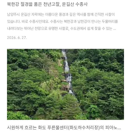
북한강 절경을 품은 천년고찰, 운길산 수종사
남양주시 운길산 자락에는 아름다운 풍경과 깊은 역사를 함께 간직한 사찰이
있습니다. 바로 수종사인데요. 수종사는 북한강과 남한강이 만나는 두물머리를
내려다보는 뛰어난 전망으로 유명한 사찰로, 수도권에서 쉽게 찾을 수 있는 힐
링 명소이자 천년고찰입니다.특히 사찰 경내에 서면 탁 트인 북한강과 남한강
2026. 6. 27.
풍경, 푸른 산세가 한눈에 들어와 무척 매력있는 사찰이라 할 수 있습니다.아울
러 세조가 피부병을 치료하고 환궁하는 도중 이곳에서 밤을 지낸 곳이기도 합
니다. 북한강로 드라이브를 할 때면 가끔 수종사에 들리는데요.이번에도 해질
무렵에 가서 두물머리에 내려앉는 노을, 석약을 보려고 들렀습니다. 수종사 일
주문수종사로 들어서는 산문 중 첫 번째 문으로 현판은 운길산수종사로 적혀있
습니다.수종사는 남양주 물의정원에서 약..
시원하게 흐르는 화도 푸른물센터(화도하수처리장)의 피아노폭포