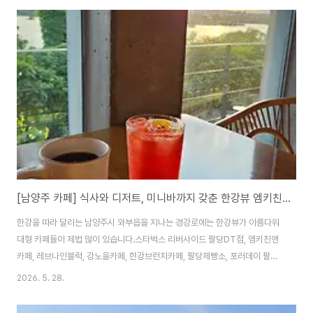
무료주차장이 있고, 두물머리 앞에 느티나무 주차장이라고 하는 유료주차장이
있습니다.30분에 2,000원, 추가 10분에 500원이 가산되는데, 매번 갈 때마
다 주차요금은 비싸지네요.걷기 좋아한다면 두물머리 1~5 공용주차장(도보로
5~15분)을 이용하세요. 두물머리는 '두 물이 머리를 맞댄다'는 뜻으로 금강산
에서 흘러내린 북한강과 강원도 ..
[남양주 카페] 식사와 디저트, 미니바까지 갖춘 한강뷰 엠키친앤카페
한강을 따라 달리는 남양주시 와부읍을 지나는 경강로에는 한강뷰가 아름다워
대형 카페들이 제법 많이 있습니다.스타벅스 리버사이드 팔당DT점, 엠키친앤
카페, 레브나인블럭, 강노을카페, 한강브런치카페, 팔당제빵소, 포러데이 팔당,
데저트, 브레드쏭, 리펠 등 정말 많이 있습니다.한 번쯤 지나가다가 한강을 바라
2026. 5. 28.
보며 차 한잔하고 가고 싶은 생각이 드는 곳이죠. 오늘은 경강로에 있는 이 카페
들 중 전 좌석 한강뷰는 물론 식사와 디저트, 커피까지 즐길 수 있고, 미니 셀프