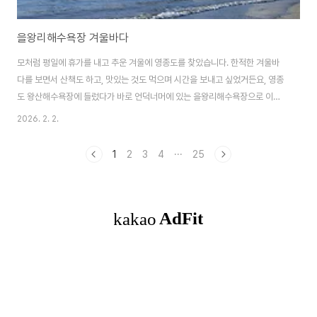
을왕리해수욕장 겨울바다
모처럼 평일에 휴가를 내고 추운 겨울에 영종도를 찾았습니다. 한적한 겨울바
다를 보면서 산책도 하고, 맛있는 것도 먹으며 시간을 보내고 싶었거든요, 영종
도 왕산해수욕장에 들렀다가 바로 언덕너머에 있는 을왕리해수욕장으로 이동
했고, 을왕리해수욕장에서 2~3분 거리에 있는 선녀바위해수욕장 순으로 영종
2026. 2. 2.
도의 겨울바다를 구경했습니다. 영종도 겨울바다, 캠핑장이 많은 왕산해수욕장
용유도의 슬픈 전설이 내려오는 선녀바위와 선녀바위해수욕장 풍경 왕산해수
1
2
3
4
···
25
욕장 남쪽에 있는 을왕리해수욕장은 초승달처럼 반원으로 생긴 백사장이 유명
한 주변 소나무 숲과 바위들이 어우러져 있어 시원한 광경을 자랑하는 곳인데
요.영종도를 대표하는 해수욕장으로 밤이면 조개구이 식당들 네온사인으로 여
름밤 낭만 가득한 해변입니다. 을왕리해수욕장 입구 영..