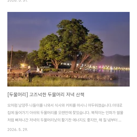
2026. 5. 31.
서 조선왕릉 중 1397년(태조 6)에 신덕왕후 강씨의 무덤인 정릉 다음으로 오
래된 곳이며, 문종의 현릉, 선조의 목릉, 현종의 숭릉, 장렬왕후의 휘릉, 단의왕
후의 혜릉, 영조의 원릉, 헌종의 경릉이 차례로 조성되었습니다.당시에는 능의
개수에 따라 동오릉, 동칠릉으로 불리다가 1855년(철종 6) 추촌 문조(효령세
자)의 수릉이 이곳에 옮겨지면서 동구릉이라 부르고 있습니다. 지난 5월 16일
부터 이곳 구..
[두물머리] 고즈넉한 두물머리 저녁 산책
모처럼 남양주 나들이를 나와서 식사와 커피를 마시니 어두워졌습니다.이대로
집에 들어가기 아쉬워 두물머리를 오랜만에 찾았습니다. 북적이는 인파가 썰물
처럼 빠져나간 저녁의 두물머리낮의 활기찬 에너지도 좋지만, 해 질 녘부터 시
작되는 두물머리의 고요함은 마음을 차분하게 가라앉혀주는 마법 같은 힘이 있
2026. 5. 29.
는 것 같습니다. 두물머리에 관광안내소도 생겼네요. 양수리 두물머리 입구에