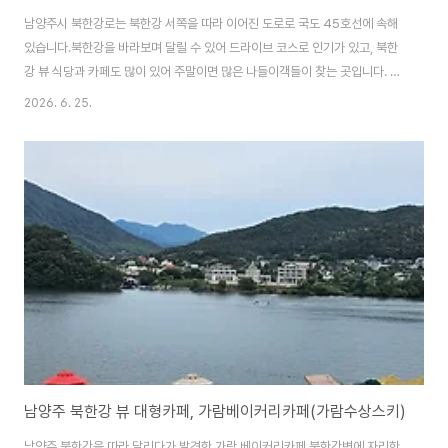
남양주시 북한강로는 북한강 서쪽을 따라 이어진 도로로 국도 45호선에 속해
있습니다.북한강을 바라보며 달릴 수 있어 드라이브 코스로 인기가 있고, 북한
강 뷰 식당과 카페도 많이 있어 주말이면 많은 나들이객들이 찾는 곳입니다. 하
지만, 모처럼 북한강로를 다라 드라이브를 했는데 더워서 그런지 예전만큼 많
2026. 6. 25.
은 사람들이 찾지는 않는 것 같더군요,드라이브하다가 들린 곳은 화도 푸른물
센터(하도하수처리장)에 있는 피아노폭포.동절기를 제와한 계절에 방문하면
61m 높이에서 흘러내리는 폭포가 시원하게 느껴지는 곳입니다. 화도 푸른물
센터(화도하수처리장) 진입로 화도 푸른물센터는 과거 화도하수처리장으로 불
리던 곳으로 혐오시설이라는 이미지를 벗어나기 위해 화도 푸른물센터로 바꿔
부르고 있습니다. 남양주시에서 사용한 하수를 정..
남양주 북한강 뷰 대형카페, 가람베이커리카페(가람수상스키)
남양주 북한강을 따라 달리다가 발견한 가람 베이커리카페.북한강변에 자리한