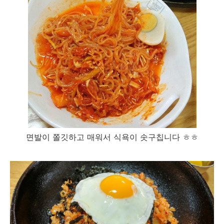
면발이 쫄깃하고 매워서 식욕이 솟구칩니다 ㅎㅎ