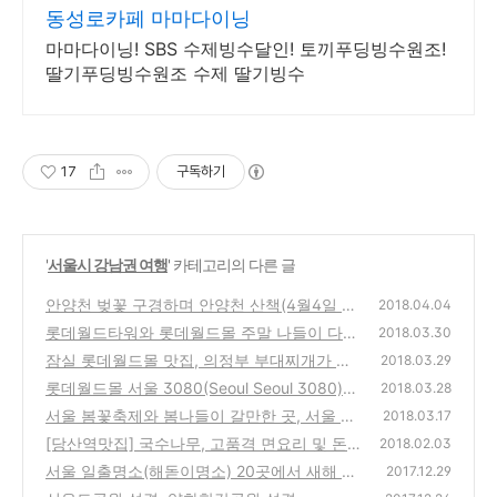
8
동성로카페 마마다이닝
마마다이닝! SBS 수제빙수달인! 토끼푸딩빙수원조!
딸기푸딩빙수원조 수제 딸기빙수
17
구독하기
'
서울시 강남권 여행
' 카테고리의 다른 글
안양천 벚꽃 구경하며 안양천 산책(4월4일 벚
2018.04.04
꽃개화현황)
롯데월드타워와 롯데월드몰 주말 나들이 다녀
(30)
2018.03.30
왔어요
잠실 롯데월드몰 맛집, 의정부 부대찌개가 맛
(34)
2018.03.29
있는 오뎅식당
롯데월드몰 서울 3080(Seoul Seoul 3080)으
(36)
2018.03.28
로 시간여행
서울 봄꽃축제와 봄나들이 갈만한 곳, 서울 봄
(40)
2018.03.17
꽃길 180선
[당산역맛집] 국수나무, 고품격 면요리 및 돈까
(28)
2018.02.03
스 전문점
서울 일출명소(해돋이명소) 20곳에서 새해 맞
(26)
2017.12.29
이하기
(20)