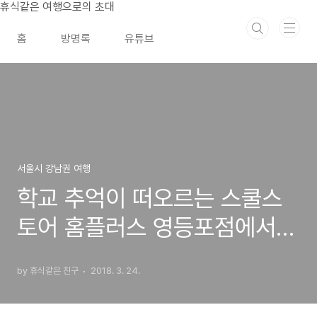
본문 바로가기
휴식같은 여행으로의 초대
홈
방명록
유튜브
서울시 강남권 여행
학교 추억이 떠오르는 스쿨스
토어 홈플러스 영등포점에서
한끼
by 휴식같은 친구
2018. 3. 24.