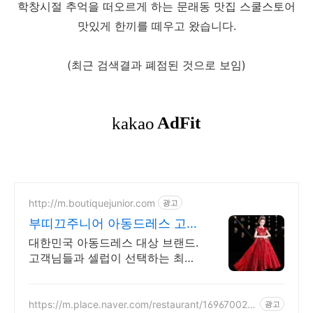
학창시절 추억을 떠오르게 하는 문래동 맛집 스쿨스토어
맛있게 한끼를 떼우고 왔습니다.
(최근 검색결과 폐점된 것으로 보임)
http://m.boutiquejunior.com
광고
부띠끄주니어 아동드레스 고객
만족 대상업체
대한민국 아동드레스 대상 브랜드.
고객님들과 셀럽이 선택하는 최상
급 드레스쇼핑몰. 최고의 쇼핑몰.
https://m.place.naver.com/restaurant/169670029
광고