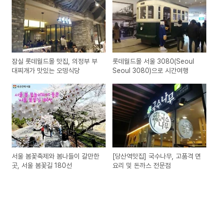
잠실 롯데월드몰 맛집, 의정부 부
롯데월드몰 서울 3080(Seoul
대찌개가 맛있는 오뎅식당
Seoul 3080)으로 시간여행
서울 봄꽃축제와 봄나들이 갈만한
[당산역맛집] 국수나무, 고품격 면
곳, 서울 봄꽃길 180선
요리 및 돈까스 전문점