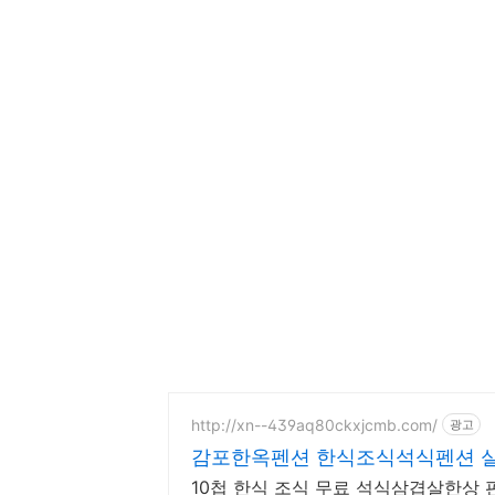
http://xn--439aq80ckxjcmb.com/
광고
감포한옥펜션 한식조식석식펜션 실
10첩 한식 조식 무료 석식삼겹살한상