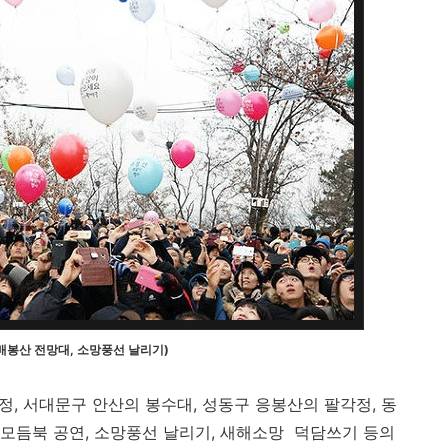
배봉산 전망대, 소망풍선 날리기)
정, 서대문구 안산의 봉수대, 성동구 응봉산의 팔각정, 동
 모듬북 공연, 소망풍선 날리기, 새해소망 덕담쓰기 등의