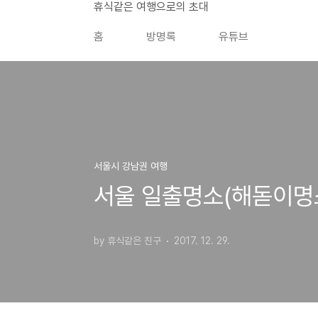
본문 바로가기
휴식같은 여행으로의 초대
홈
방명록
유튜브
서울시 강남권 여행
서울 일출명소(해돋이명소
by 휴식같은 친구
2017. 12. 29.