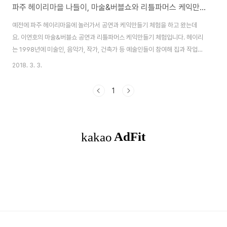
파주 헤이리마을 나들이, 마술&버블쇼와 리틀파머스 케익만들기
예전에 파주 헤이리마을에 놀러가서 공연과 케익만들기 체험을 하고 왔는데
요. 이연호의 마술&버블쇼 공연과 리틀파머스 케익만들기 체험입니다. 헤이리
는 1998년에 미술인, 음악가, 작가, 건축가 등 예술인들이 참여해 집과 작업실,
미술관, 박물관, 갤러리, 공연장 등 문화예술공간으로 만들어진 공간입니다. 창
2018. 3. 3.
작공간과 전시공간, 공연공간, 축제공간 등 다양한 행사와 전시로 사계절 찾는
이가 많은 곳이죠.지난 겨울 아이와 함께 예술인의 마을인 헤이리에서 특별한
1
시간을 보내고 왔답니다. 헤이리 예술마을은 대체로 월요일에 휴관을 하는 곳
이 많습니다. 전시관과 박물관 등을 방문할 경우에는 월요일은 피하시면 되구
요.그냥 헤이리 마을을 산책하고 차한잔 마실 경우에는 1년 365일 상관없이
다녀오시면 됩니다.박물관이나 전시..