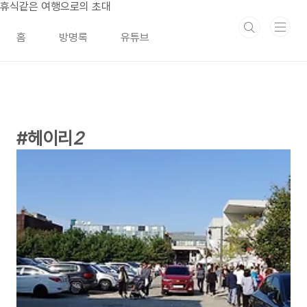
본문 바로가기
휴식같은 여행으로의 초대
홈
방명록
유튜브
헤이리
2