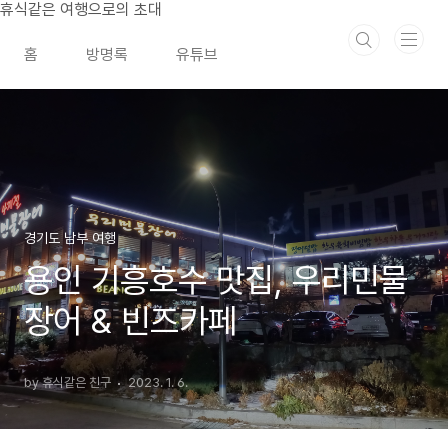
본문 바로가기
휴식같은 여행으로의 초대
홈
방명록
유튜브
경기도 남부 여행
용인 기흥호수 맛집, 우리민물
장어 & 빈즈카페
by 휴식같은 친구
2023. 1. 6.