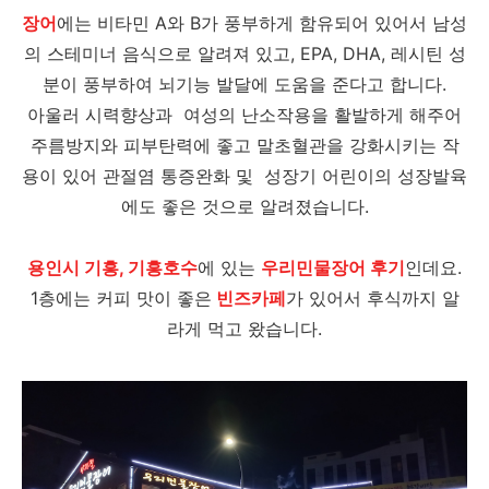
장어
에는 비타민 A와 B가 풍부하게 함유되어 있어서 남성
의 스테미너 음식으로 알려져 있고,
EPA, DHA, 레시틴
성
분이 풍부하여
뇌기능 발달에 도움을 준다고 합니다.
아울러
시력
향상과
여성의 난소작용을
활발하게 해주어
주름방지와 피부탄력에
좋고
말초혈관을 강화시키는 작
용이 있어 관절염 통증완화 및 성
장기 어린이의 성장발육
에도 좋은 것으로 알려졌습니다.
용인시 기흥, 기흥호수
에 있는
우리민물장어 후기
인데요.
1층에는 커피 맛이 좋은
빈즈카페
가 있어서 후식까지 알
라게 먹고 왔습니다.