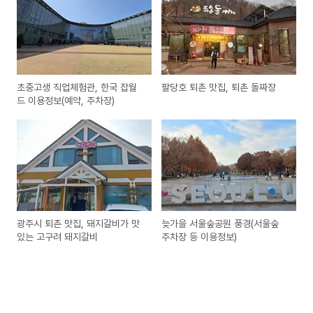
초중고생 직업체험관, 한국 잡월
팔당호 퇴촌 맛집, 퇴촌 돌짜장
드 이용정보(예약, 주차장)
광주시 퇴촌 맛집, 돼지갈비가 맛
늦가을 서울숲공원 풍경(서울숲
있는 고구려 돼지갈비
주차장 등 이용정보)