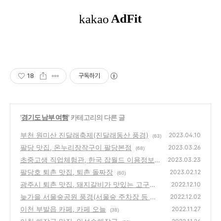
18
구독하기
'
경기도 남부 여행
' 카테고리의 다른 글
부천 원미산 진달래축제(진달래동산 풍경)
2023.04.10
(63)
팔당 맛집, 온누리장작구이 팔당본점
2023.03.26
(68)
초중고생 직업체험관, 한국 잡월드 이용정보
2023.03.23
(예약, 주차장)
팔당호 퇴촌 맛집, 퇴촌 돌짜장
(64)
2023.02.12
(60)
광주시 퇴촌 맛집, 돼지갈비가 맛있는 고구려
2022.12.10
돼지갈비
늦가을 서울숲공원 풍경(서울숲 주차장 등 이
(30)
2022.12.02
용정보)
이천 부발읍 카페, 카페 오늘
(48)
2022.11.27
(38)