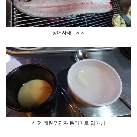
장어자태...ㅎㅎ
식전 계란푸딩과 동치미로 입가심