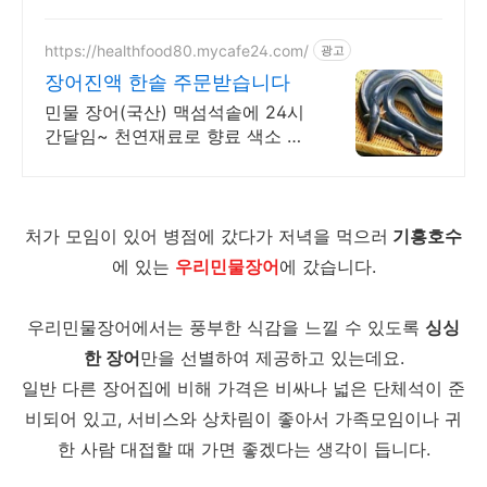
생선, 와우회원은 30일 내 무료반품.
https://healthfood80.mycafe24.com/
광고
장어진액 한솥 주문받습니다
민물 장어(국산) 맥섬석솥에 24시
간달임~ 천연재료로 향료 색소 무
첨가 s
처가 모임이 있어 병점에 갔다가 저녁을 먹으러
기흥호수
에 있는
우리민물장어
에 갔습니다.
우리민물장어에서는 풍부한 식감을 느낄 수 있도록
싱싱
한 장어
만을 선별하여 제공하고 있는데요.
일반 다른 장어집에 비해 가격은 비싸나 넓은 단체석이 준
비되어 있고, 서비스와 상차림이 좋아서 가족모임이나 귀
한 사람 대접할 때 가면 좋겠다는 생각이 듭니다.