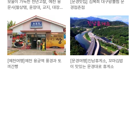
보물이 가득한 천년고찰, 예천 용
[문경맛집] 김복희 대구왕뽈찜 문
문사(팔상탱, 윤장대, 교지, 대장
경점촌점
전, 자운루)
[예천여행]예천 용궁역 풍경과 토
[문경여행]진남휴게소, 꼬마김밥
끼간빵
이 맛있는 문경대로 휴게소