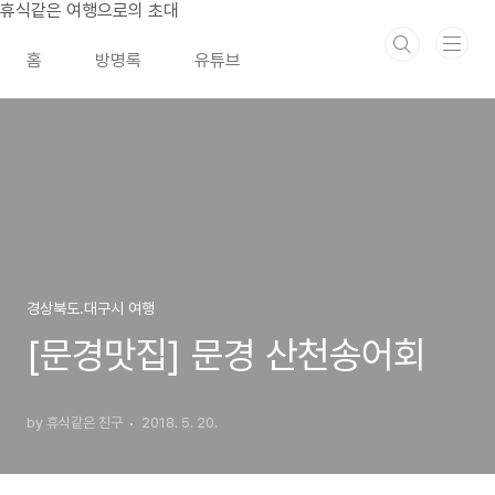
본문 바로가기
휴식같은 여행으로의 초대
홈
방명록
유튜브
경상북도.대구시 여행
[문경맛집] 문경 산천송어회
by 휴식같은 친구
2018. 5. 20.