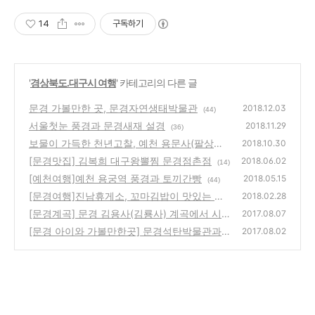
14
구독하기
'
경상북도.대구시 여행
' 카테고리의 다른 글
문경 가볼만한 곳, 문경자연생태박물관
2018.12.03
(44)
서울첫눈 풍경과 문경새재 설경
2018.11.29
(36)
보물이 가득한 천년고찰, 예천 용문사(팔상탱,
2018.10.30
윤장대, 교지, 대장전, 자운루)
[문경맛집] 김복희 대구왕뽈찜 문경점촌점
(36)
2018.06.02
(14)
[예천여행]예천 용궁역 풍경과 토끼간빵
2018.05.15
(44)
[문경여행]진남휴게소, 꼬마김밥이 맛있는 문
2018.02.28
경대로 휴게소
[문경계곡] 문경 김용사(김룡사) 계곡에서 시
(20)
2017.08.07
원한 물놀이 하고 왔어요.
[문경 아이와 가볼만한곳] 문경석탄박물관과
(6)
2017.08.02
가은촬영장
(6)