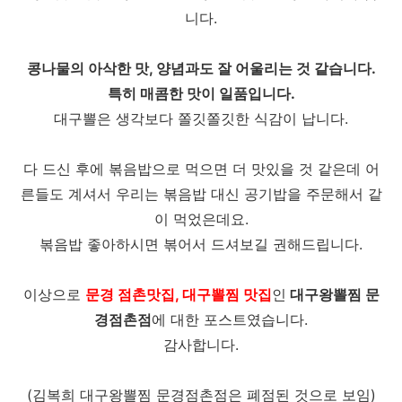
니다.
콩나물의 아삭한 맛, 양념과도 잘 어울리는 것 같습니다.
특히 매콤한 맛이 일품입니다.
대구뽈은 생각보다 쫄깃쫄깃한 식감이 납니다.
다 드신 후에 볶음밥으로 먹으면 더 맛있을 것 같은데 어
른들도 계셔서 우리는 볶음밥 대신 공기밥을 주문해서 같
이 먹었은데요.
볶음밥 좋아하시면 볶어서 드셔보길 권해드립니다.
이상으로
문경 점촌맛집, 대구뽈찜 맛집
인
대구왕뽈찜 문
경점촌점
에 대한 포스트였습니다.
감사합니다.
(김복희 대구왕뽈찜 문경점촌점은 폐점된 것으로 보임)