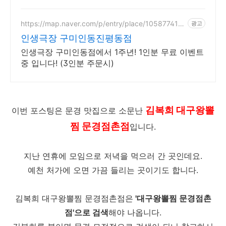
https://map.naver.com/p/entry/place/105877418
광고
5
인생극장 구미인동진평동점
인생극장 구미인동점에서 1주년! 1인분 무료 이벤트
중 입니다! (3인분 주문시)
김복희 대구왕뽈
이번 포스팅은 문경 맛집으로 소문난
찜 문경점촌점
입니다.
지난 연휴에 모임으로 저녁을 먹으러 간 곳인데요.
예천 처가에 오면 가끔 들리는 곳이기도 합니다.
김복희 대구왕뽈찜 문경점촌점은
'대구왕뽈찜 문경점촌
점'으로 검색
해야 나옵니다.