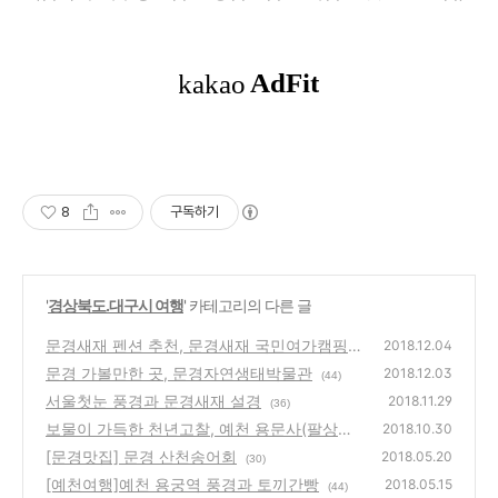
8
구독하기
'
경상북도.대구시 여행
' 카테고리의 다른 글
문경새재 펜션 추천, 문경새재 국민여가캠핑장
2018.12.04
의 '문경 스머프마을'
문경 가볼만한 곳, 문경자연생태박물관
(40)
2018.12.03
(44)
서울첫눈 풍경과 문경새재 설경
2018.11.29
(36)
보물이 가득한 천년고찰, 예천 용문사(팔상탱,
2018.10.30
윤장대, 교지, 대장전, 자운루)
[문경맛집] 문경 산천송어회
(36)
2018.05.20
(30)
[예천여행]예천 용궁역 풍경과 토끼간빵
2018.05.15
(44)