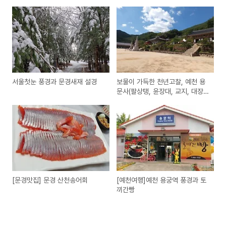
서울첫눈 풍경과 문경새재 설경
보물이 가득한 천년고찰, 예천 용
문사(팔상탱, 윤장대, 교지, 대장
전, 자운루)
[문경맛집] 문경 산천송어회
[예천여행]예천 용궁역 풍경과 토
끼간빵