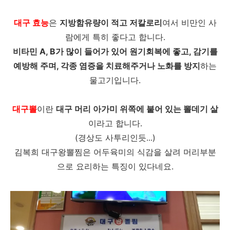
대구 효능
은
지방함유량이 적고 저칼로리
여서 비만인 사
람에게 특히 좋다고 합니다.
비타민 A, B가 많이 들어가 있어 원기회복에 좋고, 감기를
예방해 주며, 각종 염증을 치료해주거나 노화를 방지
하는
물고기입니다.
대구뽈
이란
대구 머리 아가미 위쪽에 붙어 있는 뽈데기 살
이라고 합니다.
(경상도 사투리인듯...)
김복희 대구왕뽈찜은 어두육미의 식감을 살려 머리부분
으로 요리하는 특징이 있다네요.