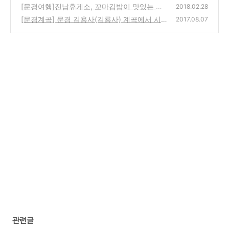
[문경여행]진남휴게소, 꼬마김밥이 맛있는 문
2018.02.28
경대로 휴게소
[문경계곡] 문경 김용사(김룡사) 계곡에서 시
(20)
2017.08.07
원한 물놀이 하고 왔어요.
(6)
관련글