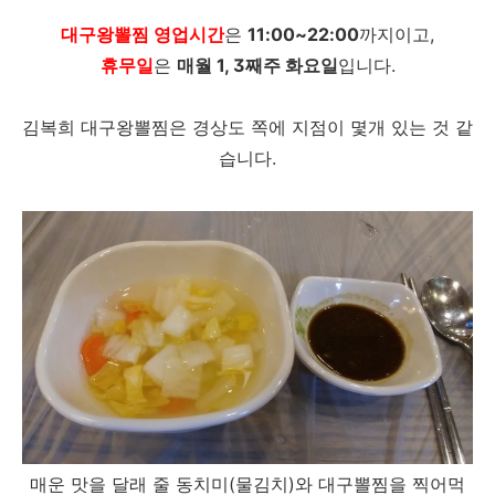
대구왕뽈찜 영업시간
은
11:00~22:00
까지이고,
휴무일
은
매월 1, 3째주 화요일
입니다.
김복희 대구왕뽈찜은 경상도 쪽에 지점이 몇개 있는 것 같
습니다.
매운 맛을 달래 줄 동치미(물김치)와 대구뽈찜을 찍어먹