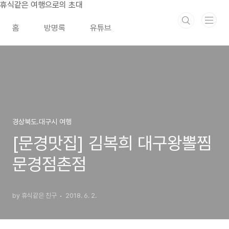
본문 바로가기
휴식같은 여행으로의 초대
홈
방명록
유튜브
경상북도.대구시 여행
[문경맛집] 김복희 대구왕뽈찜
문경점촌점
by 휴식같은 친구
2018. 6. 2.