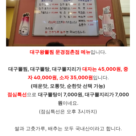
대구왕뽈찜 문경점촌점 메뉴
입니다.
대구뽈찜, 대구뽈탕, 대구뽈지리가
대자는 45,000원, 중
자 40,000원, 소자 35,000원
입니다.
(매운맛, 모통맛, 순한맛 선택 가능)
점심특선
으로
대구뽈탕이 7,000원, 대구뽈지리가 7,000
원
이네요.
(점심특선은 오후 3시까지)
쌀과 고춧가루, 배추는 모두 국내산이라고 합니다.