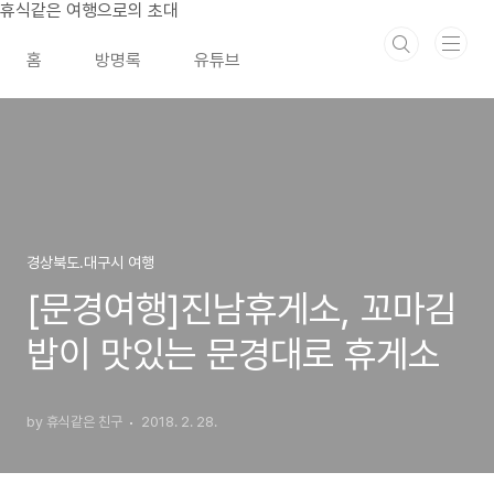
본문 바로가기
휴식같은 여행으로의 초대
홈
방명록
유튜브
경상북도.대구시 여행
[문경여행]진남휴게소, 꼬마김
밥이 맛있는 문경대로 휴게소
by 휴식같은 친구
2018. 2. 28.