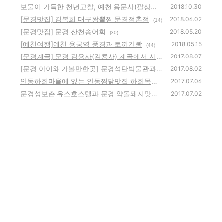
보물이 가득한 천년고찰, 예천 용문사(팔상탱,
2018.10.30
윤장대, 교지, 대장전, 자운루)
[문경맛집] 김복희 대구왕뽈찜 문경점촌점
(36)
2018.06.02
(14)
[문경맛집] 문경 산천송어회
2018.05.20
(30)
[예천여행]예천 용궁역 풍경과 토끼간빵
2018.05.15
(44)
[문경계곡] 문경 김용사(김룡사) 계곡에서 시
2017.08.07
원한 물놀이 하고 왔어요.
[문경 아이와 가볼만한곳] 문경석탄박물관과
(6)
2017.08.02
가은촬영장
안동하회마을에 있는 안동찜닭맛집 하회목석
(6)
2017.07.06
원가든
문경성보촌 유스호스텔과 문경 약돌돼지맛집
(0)
2017.07.02
옹기에한가득 후기
(0)