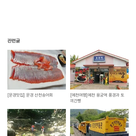
관련글
[문경맛집] 문경 산천송어회
[예천여행]예천 용궁역 풍경과 토
끼간빵