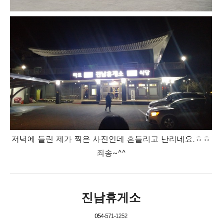
저녁에 들린 제가 찍은 사진인데 흔들리고 난리네요.ㅎㅎ
죄송~^^