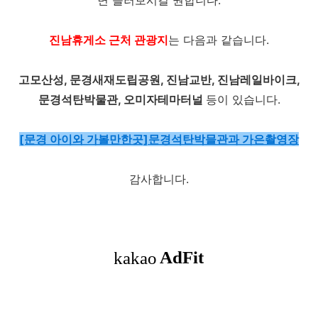
면 들러보시길 권합니다.
진남휴게소 근처 관광지
는 다음과 같습니다.
고모산성, 문경새재도립공원, 진남교반, 진남레일바이크,
문경석탄박물관, 오미자테마터널
등이 있습니다.
[문경 아이와 가볼만한곳]문경석탄박믈관과 가은촬영장
감사합니다.