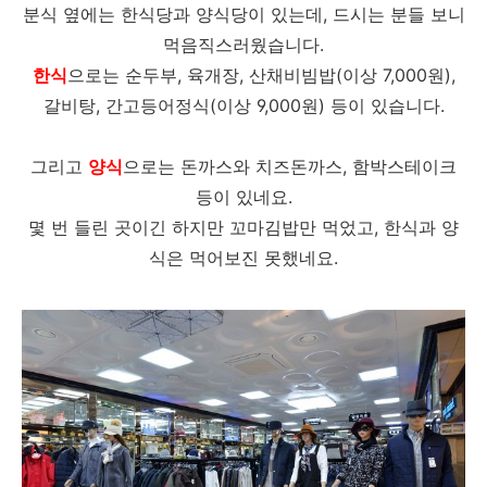
분식 옆에는 한식당과 양식당이 있는데, 드시는 분들 보니
먹음직스러웠습니다.
한식
으로는 순두부, 육개장, 산채비빔밥(이상 7,000원),
갈비탕, 간고등어정식(이상 9,000원) 등이 있습니다.
그리고
양식
으로는 돈까스와 치즈돈까스, 함박스테이크
등이 있네요.
몇 번 들린 곳이긴 하지만 꼬마김밥만 먹었고, 한식과 양
식은 먹어보진 못했네요.