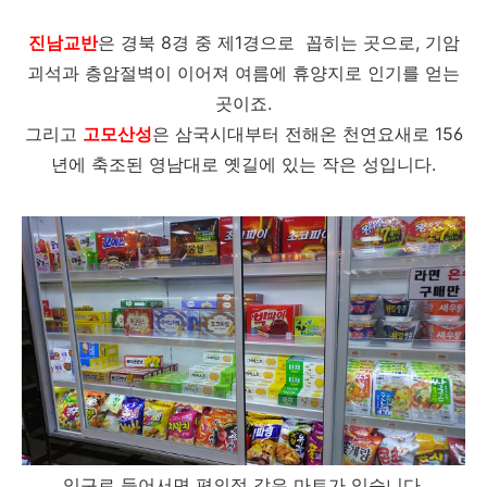
진남교반
은 경북 8경 중 제1경으로 꼽히는 곳으로, 기암
괴석과 층암절벽이 이어져 여름에 휴양지로 인기를 얻는
곳이죠.
그리고
고모산성
은 삼국시대부터 전해온 천연요새로 156
년에 축조된 영남대로 옛길에 있는 작은 성입니다.
입구로 들어서면 편의점 같은 마트가 있습니다.