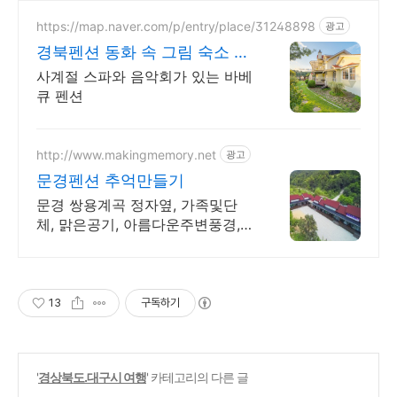
https://map.naver.com/p/entry/place/31248898
광고
경북펜션 동화 속 그림 숙소 스
파 바베큐 감성 캠핑 불멍
사계절 스파와 음악회가 있는 바베
큐 펜션
http://www.makingmemory.net
광고
문경펜션 추억만들기
문경 쌍용계곡 정자옆, 가족및단
체, 맑은공기, 아름다운주변풍경,
문경새재25분
13
구독하기
'
경상북도.대구시 여행
' 카테고리의 다른 글