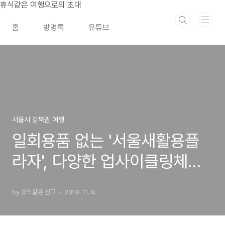
본문 바로가기
휴식같은 여행으로의 초대
홈
방명록
유튜브
서울시 강북권 여행
일회용품 없는 '서울새활용플
라자', 다양한 업사이클링체험
(유리공예)
by 휴식같은 친구
2018. 11. 8.