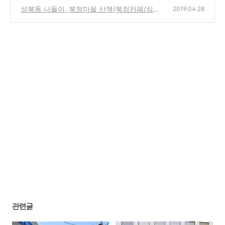
장)
요
(34)
성북동 나들이, 북정마을 산책(북정카페/심우
(24)
2019.04.28
장/선잠박물관 등)
(24)
관련글