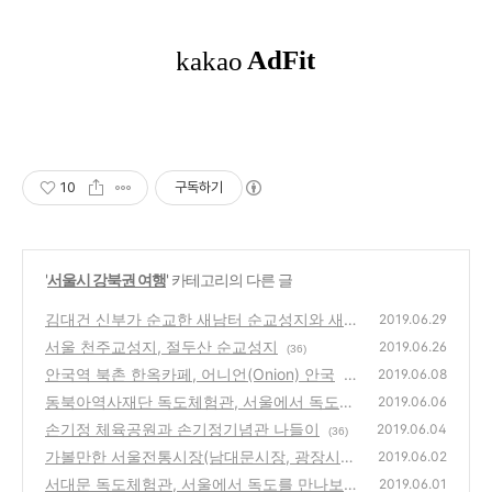
10
구독하기
'
서울시 강북권 여행
' 카테고리의 다른 글
김대건 신부가 순교한 새남터 순교성지와 새남
2019.06.29
터 기념성당
서울 천주교성지, 절두산 순교성지
(20)
2019.06.26
(36)
안국역 북촌 한옥카페, 어니언(Onion) 안국
2019.06.08
(2
동북아역사재단 독도체험관, 서울에서 독도를
8)
2019.06.06
만나보세요
손기정 체육공원과 손기정기념관 나들이
(20)
2019.06.04
(36)
가볼만한 서울전통시장(남대문시장, 광장시
2019.06.02
장, 동대문시장, 방산시장, 풍물시장, 통인시
서대문 독도체험관, 서울에서 독도를 만나보세
2019.06.01