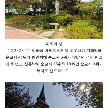
마리아 상
순교자 가운데
정하상 바오로 성
인을 비롯하여
기해박해
순교자 41위
와
병인박해 순교자 3위
가 1984년 성인 반열
에 올랐고,
신유박해 순교자 25위와 1819년 순교자 2위
가
복자로 선포되기도...