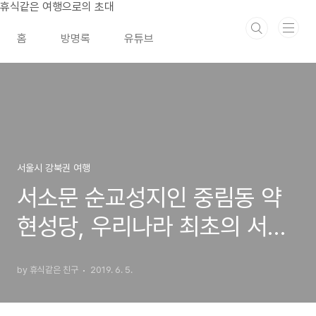
본문 바로가기
휴식같은 여행으로의 초대
홈
방명록
유튜브
서울시 강북권 여행
서소문 순교성지인 중림동 약
현성당, 우리나라 최초의 서양
식성당
by 휴식같은 친구
2019. 6. 5.