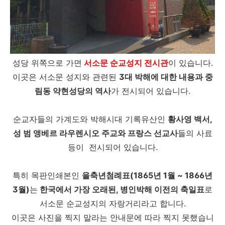
성당 위쪽으로 가면
서소문 순교성지 전시관
이 있습니다.
이곳은 서소문 성지와 관련된
3대 박해에 대한 내용과 중
림동 약현성당의 역사
가 전시되어 있습니다.
순교자들의 가계도와 박해시대 기록유산인
황사영 백서,
성 범 앵베르 라우렌시오 주교와 프랑스 선교사
들의 사료
등이 전시되어 있습니다.
특히 목판인쇄본인
을축년첨례표(1865년 1월 ~ 1866년
3월)
는
한국에서 가장 오래된, 병인박해 이전의 축일표
로
서소문 순교성지의 자랑거리라고 합니다.
이곳은 사진을 찍지 말라는 안내문에 따라 찍지 못했습니