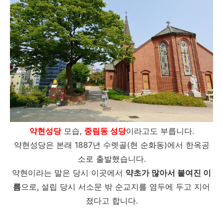
약현성당
모습,
중림동 성당
이라고도 부릅니다.
약현성당은 본래 1887년 수렛골(현 순화동)에서 한옥공
소로 출발했습니다.
약현이라는 말은 당시 이곳에서
약초가 많아서 붙여진 이
름
으로, 설립 당시 서소문 밖 순교지를 염두에 두고 지어
졌다고 합니다.