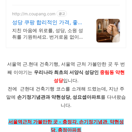
받아보세요.
http://m.coupang.com
광고
성당 쿠팡 합리적인 가격, 좋은
품질
지친 마음에 위로를, 성당, 소원 성
취를 기원하세요. 번거로움 없이
종교용품 쿠팡 로켓배송으로 받아
보세요.
서울역 근.현대 건축기행, 서울역 근처 가볼만한 곳 두 번
째 이야기는
우리나라 최초의 서양식 성당인
중림동 약현
성당
입니다.
전에 근현대 건축기행 코스를 소개해 드렸는데, 지난 주
말에
손기정기념관과 약현성당, 성요셉아파트
를 다녀왔습
니다.
서울역근처 가볼만한 곳 - 충정각, 손기정기념관, 약현성
당, 충정아파트