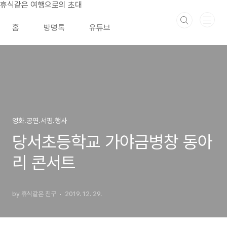
본문 바로가기
휴식같은 여행으로의 초대
홈
방명록
유튜브
영화.공연.서평.행사
당서초등학교 가야금병창 동아
리 콘서트
by 휴식같은 친구
2019. 12. 29.