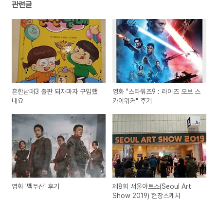
관련글
흔한남매3 출판 되자마자 구입했
영화 "스타워즈9 : 라이즈 오브 스
네요
카이워커" 후기
영화 '백두산' 후기
제8회 서울아트쇼(Seoul Art
Show 2019) 현장스케치