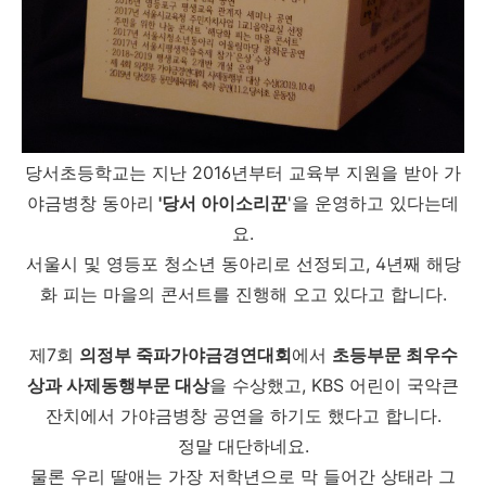
당서초등학교는 지난 2016년부터 교육부 지원을 받아 가
야금병창 동아리
'당서 아이소리꾼
'을 운영하고 있다는데
요.
서울시 및 영등포 청소년 동아리로 선정되고, 4년째 해당
화 피는 마을의 콘서트를 진행해 오고 있다고 합니다.
제7회
의정부 죽파가야금경연대회
에서
초등부문 최우수
상과 사제동행부문 대상
을 수상했고, KBS 어린이 국악큰
잔치에서 가야금병창 공연을 하기도 했다고 합니다.
정말 대단하네요.
물론 우리 딸애는 가장 저학년으로 막 들어간 상태라 그