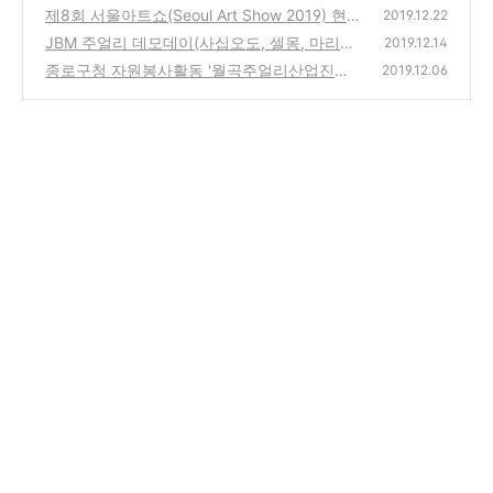
제8회 서울아트쇼(Seoul Art Show 2019) 현
2019.12.22
장스케치
JBM 주얼리 데모데이(사십오도, 셀몽, 마리멜
(18)
2019.12.14
로, 티암) in 드림플러스 강남점(아몬즈)
종로구청 자원봉사활동 '월곡주얼리산업진흥
(10)
2019.12.06
재단과 함께하는 사랑의 나눔상자 만들기'
(32)