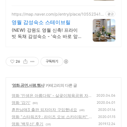
https://map.naver.com/p/entry/place/105523415
광고
2
영월 감성숙소 스테이브릴
(NEW) 강원도 영월 신축! 프라이
빗 독채 감성숙소 - '숙소 바로 앞'
계곡
26
구독하기
'
영화.공연.서평.행사
' 카테고리의 다른 글
영화 '인생은 아름다워' - 살곶이체육공원 자동
2020.04.06
차극장
영화 '감기'
(56)
2020.04.01
(60)
흔한남매3 출판 되자마자 구입했네요
2020.01.16
(48)
영화 "스타워즈9 : 라이즈 오브 스카이워커" 후
2020.01.15
기
영화 '백두산' 후기
(46)
2019.12.24
(18)