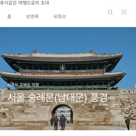
본문 바로가기
휴식같은 여행으로의 초대
홈
방명록
유튜브
서울시 강북권 여행
서울 숭례문(남대문) 풍경
by 휴식같은 친구
2022. 1. 21.