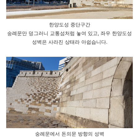
한양도성 중단구간
숭례문만 덩그러니 교통섬처럼 놓여 있고, 좌우 한양도성
성벽은 사라진 상태라 아쉽습니다.
숭례문에서 돈의문 방향의 성벽