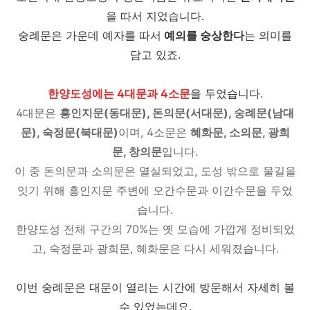
을 따서 지었습니다.
숭례문은 가운데 예자를 따서
예의를 숭상한다
는 의미를
담고 있죠.
한양도성에는 4대문과 4소문
을 두었습니다.
4대문은
흥인지문(동대문), 돈의문(서대문), 숭례문(남대
문), 숙정문(북대문)
이며, 4소문은
혜화문, 소의문, 광희
문, 창의문
입니다.
이 중 돈의문과 소의문은 멸실되었고, 도성 밖으로 물길을
잇기 위해 흥인지문 주변에 오간수문과 이간수문을 두었
습니다.
한양도성 전체 구간의 70%는 옛 모습에 가깝게 정비되었
고, 숙정문과 광희문, 혜화문은 다시 세워졌습니다.
이번 숭례문은 대문이 열리는 시간에 방문해서 자세히 볼
수 있었는데요.