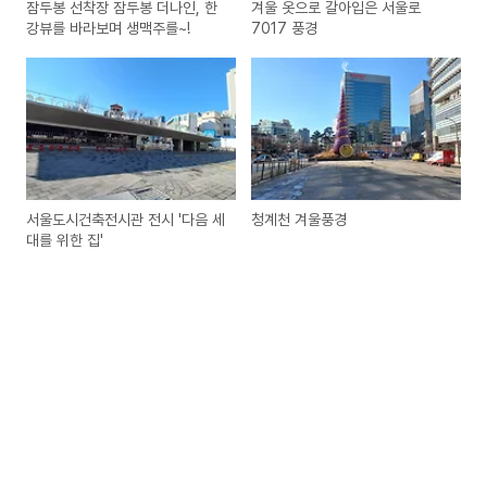
잠두봉 선착장 잠두봉 더나인, 한
겨울 옷으로 갈아입은 서울로
강뷰를 바라보며 생맥주를~!
7017 풍경
서울도시건축전시관 전시 '다음 세
청계천 겨울풍경
대를 위한 집'