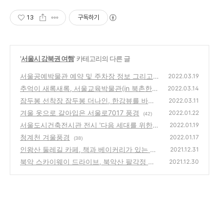
13
구독하기
'
서울시 강북권 여행
' 카테고리의 다른 글
서울공예박물관 예약 및 주차장 정보 그리고
2022.03.19
자수와 보자기 전시관
추억이 새록새록, 서울교육박물관(in 북촌한옥
(22)
2022.03.14
마을)
잠두봉 선착장 잠두봉 더나인, 한강뷰를 바라
(48)
2022.03.11
보며 생맥주를~!
겨울 옷으로 갈아입은 서울로7017 풍경
(20)
2022.01.22
(42)
서울도시건축전시관 전시 '다음 세대를 위한
2022.01.19
집'
청계천 겨울풍경
(36)
2022.01.17
(38)
인왕산 둘레길 카페, 책과 베이커리가 있는 초
2021.12.31
소책방 더숲
북악 스카이웨이 드라이브, 북악산 팔각정 풍
(50)
2021.12.30
경
(36)