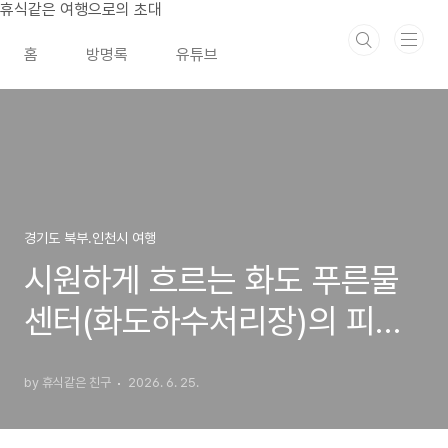
본문 바로가기
휴식같은 여행으로의 초대
홈
방명록
유튜브
경기도 북부.인천시 여행
시원하게 흐르는 화도 푸른물
센터(화도하수처리장)의 피아
노폭포
by 휴식같은 친구
2026. 6. 25.