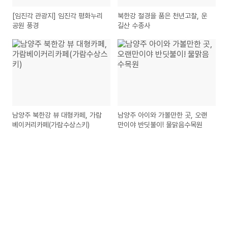
[임진각 관광지] 임진각 평화누리
북한강 절경을 품은 천년고찰, 운
공원 풍경
길산 수종사
남양주 북한강 뷰 대형카페, 가람
남양주 아이와 가볼만한 곳, 오랜
베이커리카페(가람수상스키)
만이야 반딧불이! 물맑음수목원