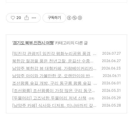
20
구독하기
'
경기도 북부.인천시 여행
' 카테고리의 다른 글
[임진각 관광지] 임진각 평화누리공원 풍경
2026.07.27
(1
북한강 절경을 품은 천년고찰, 운길산 수종사
2)
2026.06.27
남양주 북한강 뷰 대형카페, 가람베이커리카페
(19)
2026.06.23
(가람수상스키)
남양주 아이와 가볼만한 곳, 오랜만이야 반딧
(15)
2026.06.11
불이! 물맑음수목원
조선왕릉 숲길 개방, 구리 동구릉 왕릉 숲길
(14)
2026.06.01
(1
[조선왕릉] 조선왕릉이 가장 많은 구리 동구릉
4)
2026.05.31
(입장료 및 주차장 정보)
[두물머리] 고즈넉한 두물머리 저녁 산책
(10)
2026.05.29
(19)
[남양주 카페] 식사와 디저트, 미니바까지 갖춘
2026.05.28
한강뷰 엠키친앤카페
(13)