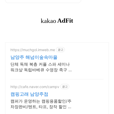
https://muchgol.imweb.me
광고
남양주 해넘이숲속마을
단체 독채 복층 커플 스파 세미나
워크샾 독립바베큐 수영장 족구 넓
은정원
http://cafe.naver.com/campv
광고
캠핑고래 남양주점
캠퍼가 운영하는 캠핑용품할인/주
차장완비/텐트, 타프, 장작 할인 판
매.