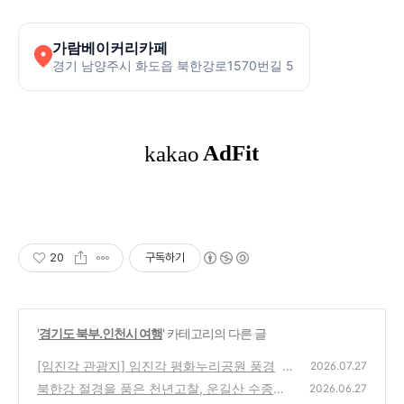
가람베이커리카페
경기 남양주시 화도읍 북한강로1570번길 5
20
구독하기
'
경기도 북부.인천시 여행
' 카테고리의 다른 글
[임진각 관광지] 임진각 평화누리공원 풍경
2026.07.27
(1
북한강 절경을 품은 천년고찰, 운길산 수종사
2)
2026.06.27