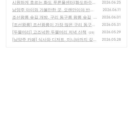
시원하게 흐르는 화도 푸른물센터(화도하수처
(19)
2026.06.25
리장)의 피아노폭포
남양주 아이와 가볼만한 곳, 오랜만이야 반딧
(12)
2026.06.11
불이! 물맑음수목원
조선왕릉 숲길 개방, 구리 동구릉 왕릉 숲길
(14)
2026.06.01
(1
[조선왕릉] 조선왕릉이 가장 많은 구리 동구릉
4)
2026.05.31
(입장료 및 주차장 정보)
[두물머리] 고즈넉한 두물머리 저녁 산책
(10)
2026.05.29
(19)
[남양주 카페] 식사와 디저트, 미니바까지 갖춘
2026.05.28
한강뷰 엠키친앤카페
(13)