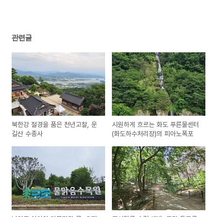
관련글
북한강 절경을 품은 천년고찰, 운
시원하게 흐르는 화도 푸른물센터
길산 수종사
(화도하수처리장)의 피아노폭포