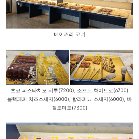
베이커리 코너
초코 피스타치오 시루(7200), 소프트 화이트로(6700)
블랙페퍼 치즈소세지(6000), 할라피뇨 소세지(6000), 바
질토마토(7300)