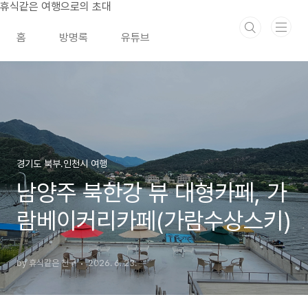
본문 바로가기
휴식같은 여행으로의 초대
홈
방명록
유튜브
경기도 북부.인천시 여행
남양주 북한강 뷰 대형카페, 가
람베이커리카페(가람수상스키)
by 휴식같은 친구
2026. 6. 23.