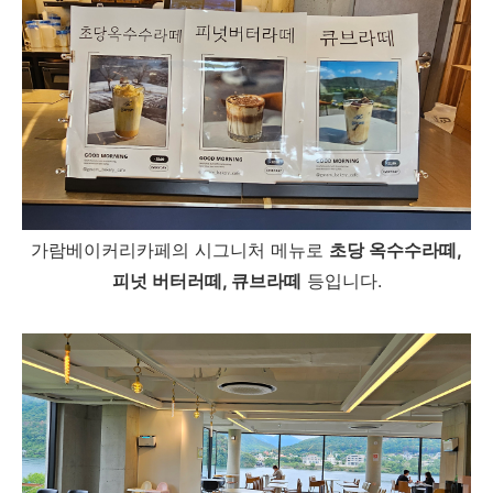
가람베이커리카페의 시그니처 메뉴로
초당 옥수수라떼,
피넛 버터러떼, 큐브라떼
등입니다.