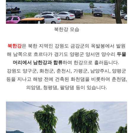
북한강 모습
북한강
은 북한 지역인 강원도 금강군의 옥발봉에서 발원
해 남쪽으로 흐르다가 경기도 양평군 양서면 양수리
두물
머리에서 남한강과 합류
하여 한강으로 흘러듭니다.
강원도 양구군, 화천군, 춘천시, 가평군, 남양주시, 양평군
등을 지나고 해방 전에 건축된 화천댐을 비롯하여 춘천댐,
의암댐, 청평댐, 팔당댐 등이 있습니다.