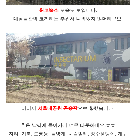
휜코뿔소
모습도 보입니다.
대동물관의 코끼리는 추워서 나와있지 않더라구요.
이어서
서울대공원 곤충관
으로 향했습니다.
추운 날씨에 들어가니 너무 따뜻하네요.ㅎㅎ
자라, 거북, 도롱뇽, 물방개, 사슴벌레, 장수풍뎅이, 개구