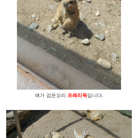
얘가 검은꼬리
프레리독
입니다.