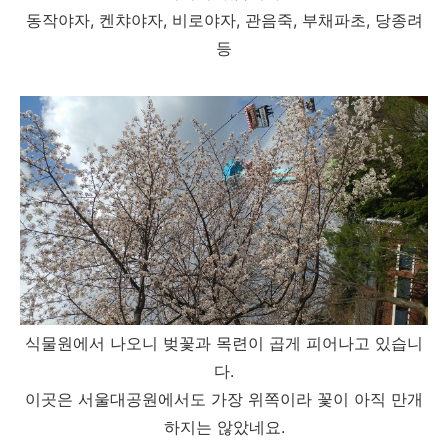
동작야자, 켄챠야자, 비로야자, 관음죽, 부채파초, 당종려
등
식물원에서 나오니 벚꽃과 목련이 곱게 피어나고 있습니
다.
이곳은 서울대공원에서도 가장 위쪽이라 꽃이 아직 만개
하지는 않았네요.