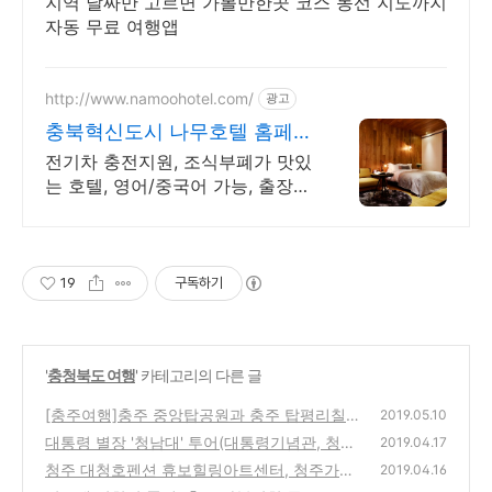
지역 날짜만 고르면 가볼만한곳 코스 동선 지도까지
자동 무료 여행앱
http://www.namoohotel.com/
광고
충북혁신도시 나무호텔 홈페이
지 예약시 10% 할인
전기차 충전지원, 조식부폐가 맛있
는 호텔, 영어/중국어 가능, 출장객
우대
19
구독하기
'
충청북도 여행
' 카테고리의 다른 글
[충주여행]충주 중앙탑공원과 충주 탑평리칠
2019.05.10
층석탑
대통령 별장 '청남대' 투어(대통령기념관, 청남
(32)
2019.04.17
대 영춘제 소개)
청주 대청호펜션 휴보힐링아트센터, 청주가족
(34)
2019.04.16