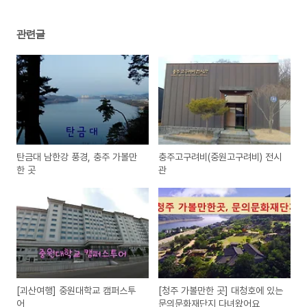
관련글
탄금대 남한강 풍경, 충주 가볼만
충주고구려비(중원고구려비) 전시
한 곳
관
[괴산여행] 중원대학교 캠퍼스투
[청주 가볼만한 곳] 대청호에 있는
어
문의문화재단지 다녀왔어요