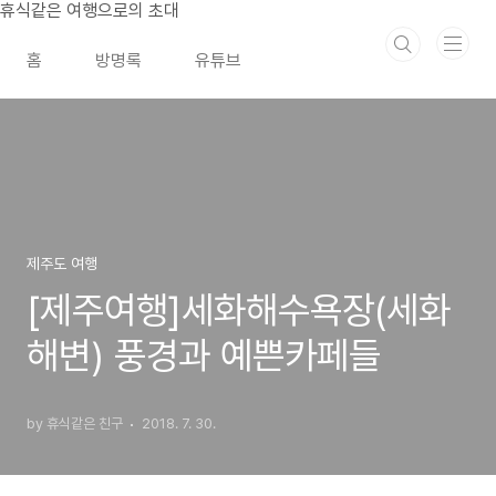
본문 바로가기
휴식같은 여행으로의 초대
홈
방명록
유튜브
제주도 여행
[제주여행]세화해수욕장(세화
해변) 풍경과 예쁜카페들
by 휴식같은 친구
2018. 7. 30.