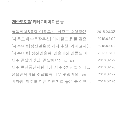
'
제주도 여행
' 카테고리의 다른 글
코델리아S호텔 이용후기, 제주도 수영장있는
2018.08.03
호텔
[제주도 해수욕장추천] 에메랄드빛 물 맑은 제
(42)
2018.08.02
주 김녕해수욕장에서 물놀이
[제주여행]성산일출봉 카페 추천, 카페코지(C
(22)
2018.08.02
afe COJI) 자연을 담은 베이커리카페
[제주여행] 성산일출봉, 일출대신 일몰도 예뻐
(30)
2018.08.01
요
제주 종달리맛집, 종달해녀의 집
(22)
2018.07.29
(28)
제주 특산품전시판매장 '제주 6차산업 안테나
2018.07.28
숍 성산포항점'에서 제주도선물 구입하세요
성읍민속마을 옛날팥죽 너무 맛있어요
(2
2018.07.27
(38)
0)
비자림, 제주도 여름 여행지로 좋은 숲 여행
2018.07.26
(2
9)