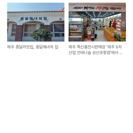
은 베이커리카페
제주 종달리맛집, 종달해녀의 집
제주 특산품전시판매장 '제주 6차
산업 안테나숍 성산포항점'에서 제
주도선물 구입하세요