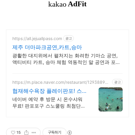
https://all.jejuallpass.com
광고
제주 더마파크공연,카트,승마
광활한 대지위에서 펼처지는 화려한 기마쇼 공연,
액티비티 카트, 승마 체험 역동적인 말 공연과 포토
존이 있는 인기 체험 관광지
https://m.place.naver.com/restaurant/129388949
광고
2/
협재해수욕장 플레이판포! 스
노쿨링 체험
네이버 예약 후 방문 시 온수샤워
무료! 판포포구 스노쿨링 최첨단
고급장비 대여 오직 제주도에서 경
험할 수 있는 이색체험! 연인, 가족,
친구들과 함께 PLAY!
15
구독하기