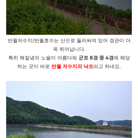
반월저수지/반월호수는 산으로 둘러싸여 있어 경관이 더
욱 뛰어납니다.
특히 해질녘의 노을이 아름다워
군포 8경 중 4경
에 해당
하는 곳이 바로
반월 저수지의 낙조
라고 하네요.