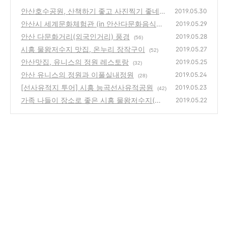
안산호수공원, 산책하기 좋고 사진찍기 좋네요
2019.05.30
안산시 세계문화체험관 (in 안산다문화음식거
(38)
2019.05.29
리)
안산 다문화거리(외국인거리) 풍경
(32)
2019.05.28
(56)
시흥 물왕저수지 맛집, 온누리 장작구이
2019.05.27
(52)
안산맛집, 유니스의 정원 레스토랑
2019.05.25
(32)
안산 유니스의 정원과 이풀실내정원
2019.05.24
(28)
[선사유적지 투어] 시흥 능곡선사유적공원
2019.05.23
(42)
가족 나들이 장소로 좋은 시흥 물왕저수지(물
2019.05.22
왕호수)
(34)