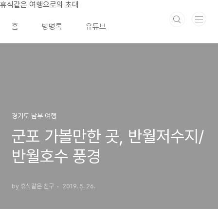
본문 바로가기
휴식같은 여행으로의 초대
홈
방명록
유튜브
경기도 남부 여행
군포 가볼만한 곳, 반월저수지/
반월호수 풍경
by 휴식같은 친구
2019. 5. 26.