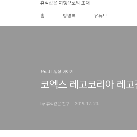
본문 바로가기
휴식같은 여행으로의 초대
홈
방명록
유튜브
요리.IT.일상 이야기
코엑스 레고코리아 레고전
by 휴식같은 친구
2019. 12. 23.