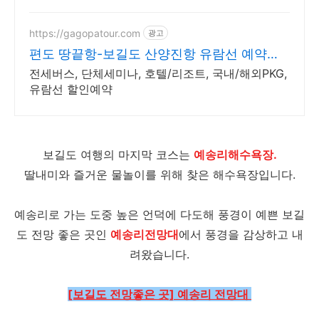
https://gagopatour.com
광고
편도 땅끝항-보길도 산양진항 유람선 예약은
가고파여행
전세버스, 단체세미나, 호텔/리조트, 국내/해외PKG,
유람선 할인예약
보길도 여행의 마지막 코스는
예송리해수욕장.
딸내미와 즐거운 물놀이를 위해 찾은 해수욕장입니다.
예송리로 가는 도중 높은 언덕에 다도해 풍경이 예쁜 보길
도 전망 좋은 곳인
예송리전망대
에서 풍경을 감상하고 내
려왔습니다.
[보길도 전망좋은 곳] 예송리 전망대