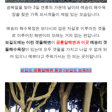
광복절을 맞아 3일 연휴의 가운데 날이라 예송리 해수욕
장을 찾은 가족 피서객들이 제법 있는 모습입니다.
예송리 해수욕장은 보다시피 검은 자갈로 이루어진 갯돌
로 이루어진 해변이라 모래는 거의 없는 편입니다.
보길도에는 이런 갯돌해변
이
공룡알해변과 이곳
예송리 갯
돌해수욕장
이 있는데 모두 갯돌을 가지고 나갈 수 없게 되
어 있으니 예쁘다고 주워가서는 안 되는 곳이랍니다.
보길도 공룡알해변 풍경 (보길도 보옥리)