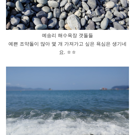
예송리 해수욕장 갯돌들
예쁜 조약돌이 많아 몇 개 가져가고 싶은 욕심은 생기네
요. ㅎㅎ