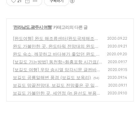
21
구독하기
'
전라남도.광주시 여행
' 카테고리의 다른 글
[완도여행] 완도 해조류센터(완도국제해조류
2020.09.22
박람회)와 완도해변공원 풍경
완도 가볼만한 곳, 완도타워 전망대의 완도야
(54)
2020.09.21
경
완도 숙소, 깨끗하고 바다뷰가 좋았던 완도 베
(50)
2020.09.20
니스모텔
[보길도 가는방법] 동천항~화흥포항 시간표/
(50)
2020.09.17
요금과 바다전시관
[보길도 여행] 우암 송시열 암각시문 글씐바위,
(54)
2020.09.15
풍경까지 예쁘네요
보길도 공룡알해변 풍경 (보길도 보옥리)
(62)
2020.09.14
(54)
보길도 망끝전망대, 보길도 전망좋은 곳 일몰
2020.09.11
명소
보길도 가볼만한 곳, 세연정 (in 윤선도 부용동
(48)
2020.09.10
원림)
(52)