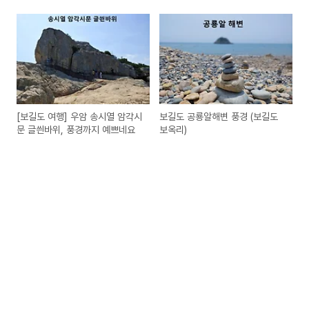
[보길도 여행] 우암 송시열 암각시
보길도 공룡알해변 풍경 (보길도
문 글씐바위, 풍경까지 예쁘네요
보옥리)