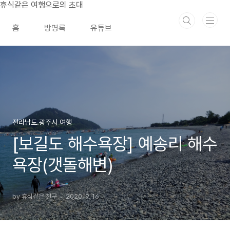
본문 바로가기
휴식같은 여행으로의 초대
홈
방명록
유튜브
전라남도.광주시 여행
[보길도 해수욕장] 예송리 해수
욕장(갯돌해변)
by 휴식같은 친구
2020. 9. 16.