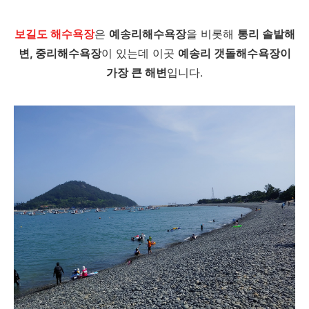
보길도 해수욕장
은
예송리해수욕장
을 비롯해
통리 솔밭해
변, 중리해수욕장
이 있는데 이곳
예송리 갯돌해수욕장이
가장 큰 해변
입니다.