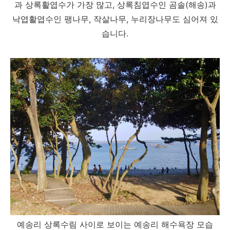
과 상록활엽수가 가장 많고, 상록침엽수인 곰솔(해송)과
낙엽활엽수인 팽나무, 작살나무, 누리장나무도 심어져 있
습니다.
예송리 상록수림 사이로 보이는 예송리 해수욕장 모습