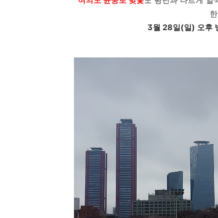
여의도 윤중로 벚꽃
도 평년과 다르게 일
한
3월 28일(일) 오후