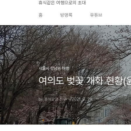
본문 바로가기
휴식같은 여행으로의 초대
홈
방명록
유튜브
서울시 강남권 여행
여의도 벚꽃 개화 현황(
by 휴식같은 친구
2021. 3. 28.