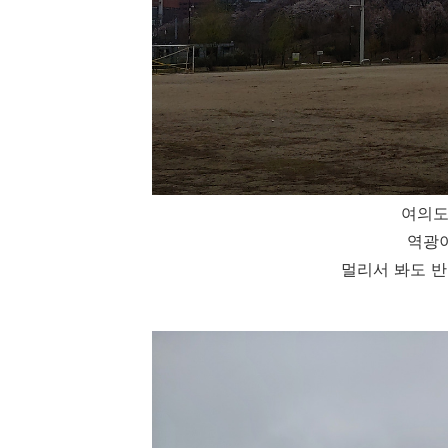
여의도
역광이
멀리서 봐도 반