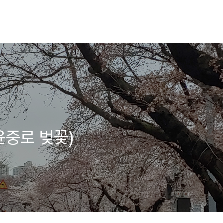
윤중로 벚꽃)