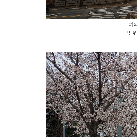
여의
벚꽃