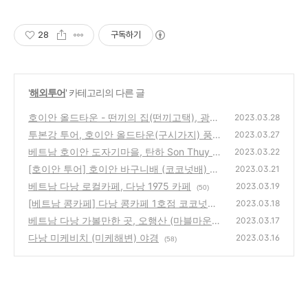
28
구독하기
'
해외투어
' 카테고리의 다른 글
호이안 올드타운 - 떤끼의 집(떤끼고택), 광조
2023.03.28
회관
투본강 투어, 호이안 올드타운(구시가지) 풍경
(72)
2023.03.27
베트남 호이안 도자기마을, 탄하 Son Thuy Po
(74)
2023.03.22
ttery 도자기체험
[호이안 투어] 호이안 바구니배 (코코넛배) 체
(44)
2023.03.21
험
베트남 다낭 로컬카페, 다낭 1975 카페
(54)
2023.03.19
(50)
[베트남 콩카페] 다낭 콩카페 1호점 코코넛커
2023.03.18
피, 역시 코코넛커피!
베트남 다낭 가볼만한 곳, 오행산 (마블마운틴)
(46)
2023.03.17
Thuy Son산
다낭 미케비치 (미케해변) 야경
(54)
2023.03.16
(58)