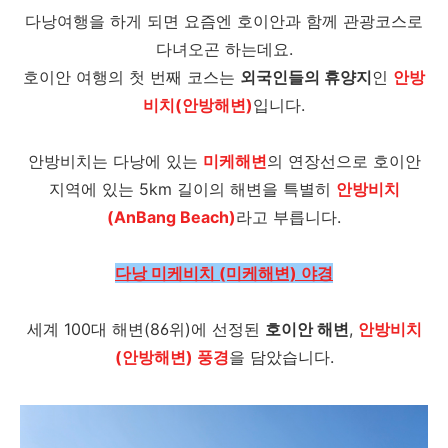
다낭여행을 하게 되면 요즘엔 호이안과 함께 관광코스로
다녀오곤 하는데요.
호이안 여행의 첫 번째 코스는
외국인들의 휴양지
인
안방
비치(안방해변)
입니다.
안방비치는 다낭에 있는
미케해변
의 연장선으로 호이안
지역에 있는 5km 길이의 해변을 특별히
안방비치
(AnBang Beach)
라고 부릅니다.
다낭 미케비치 (미케해변) 야경
세계 100대 해변(86위)에 선정된
호이안 해변
,
안방비치
(안방해변) 풍경
을 담았습니다.