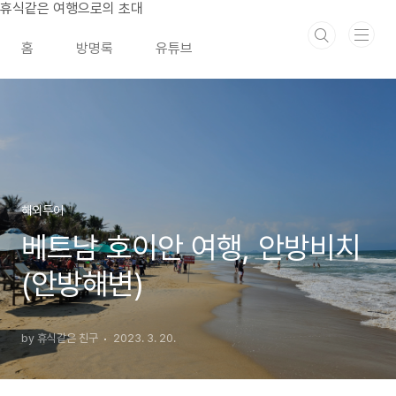
본문 바로가기
휴식같은 여행으로의 초대
홈
방명록
유튜브
해외투어
베트남 호이안 여행, 안방비치
(안방해변)
by 휴식같은 친구
2023. 3. 20.