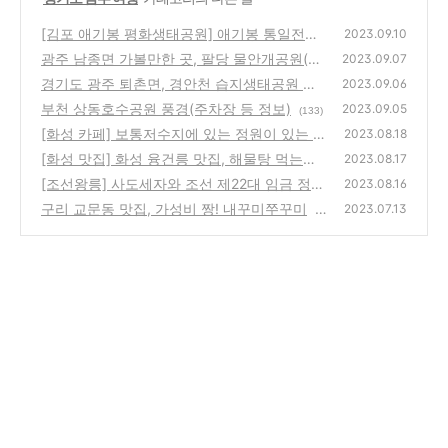
[김포 애기봉 평화생태공원] 애기봉 통일전망
2023.09.10
대(조강전망대)에서 바라본 북한 풍경
광주 남종면 가볼만한 곳, 팔당 물안개공원(귀
(136)
2023.09.07
여섬)
경기도 광주 퇴촌면, 경안천 습지생태공원 풍
(125)
2023.09.06
경
부천 상동호수공원 풍경(주차장 등 정보)
(121)
2023.09.05
(133)
[화성 카페] 보통저수지에 있는 정원이 있는 대
2023.08.18
형 한옥카페, 혜경궁 베이커리
[화성 맛집] 화성 융건릉 맛집, 해물탕 먹는기
(90)
2023.08.17
분 ? 정프로 해물칼국수
[조선왕릉] 사도세자와 조선 제22대 임금 정조
(112)
2023.08.16
의 왕릉, 화성 융건릉(융릉과 건릉, 현륭원)
구리 교문동 맛집, 가성비 짱! 내꾸미쭈꾸미
(8
2023.07.13
(4
2)
4)