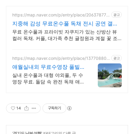
https://map.naver.com/p/entry/place/206378770
광고
8
지중해 감성 무료온수풀 독채 전시 공연 갤러
리 문화공간
무료 온수풀과 프라이빗 자쿠지가 있는 산방산 뷰
컬러 독채. 커플, 대가족 추천 귤정원과 계절 꽃 조
경 산책, 호텔급 침구로 푹 쉬는 제주 감성 빌리지
독채.
https://map.naver.com/p/entry/place/137708803
광고
3
애월실내외 무료수영장 풀빌라
반려견 동반 이국적 감성숙소
실내 온수풀과 대형 야외풀, 두 수
영장 무료. 돌담 속 완전 독채 애월
풀빌라. 물놀이용품 완비, 아이도
반려견도 환영. 이국적 감성에 불
멍과 파티까지 즐겨요.
14
구독하기
'
경기도 남부 여행
' 카테고리의 다른 글