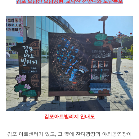
김포 모담산 모담공원, 모담산 전망대와 모담폭포
김포아트빌리지 안내도
김포 아트센터가 있고, 그 옆에 잔디광장과 야외공연장이