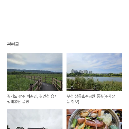
관련글
경기도 광주 퇴촌면, 경안천 습지
부천 상동호수공원 풍경(주차장
생태공원 풍경
등 정보)