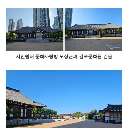
시민쉼터 문화사랑방 오상관
과
김포문화원
건물