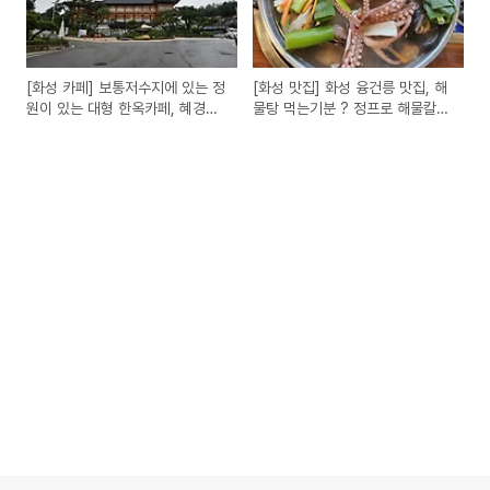
[화성 카페] 보통저수지에 있는 정
[화성 맛집] 화성 융건릉 맛집, 해
원이 있는 대형 한옥카페, 혜경궁
물탕 먹는기분 ? 정프로 해물칼국
베이커리
수