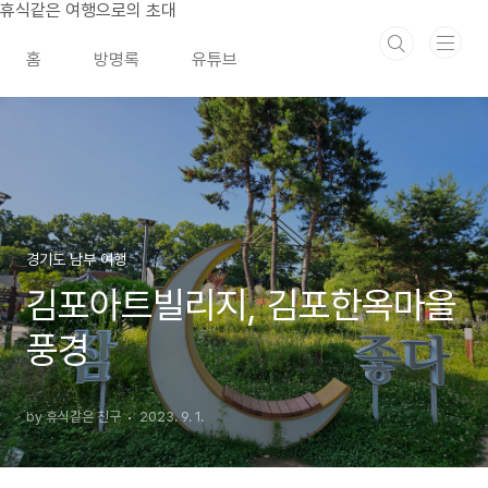
본문 바로가기
휴식같은 여행으로의 초대
홈
방명록
유튜브
경기도 남부 여행
김포아트빌리지, 김포한옥마을
풍경
by 휴식같은 친구
2023. 9. 1.