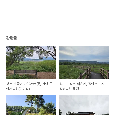
관련글
광주 남종면 가볼만한 곳, 팔당 물
경기도 광주 퇴촌면, 경안천 습지
안개공원(귀여섬)
생태공원 풍경