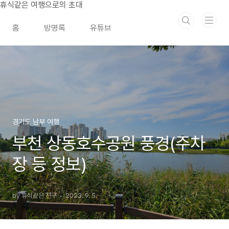
본문 바로가기
휴식같은 여행으로의 초대
홈
방명록
유튜브
경기도 남부 여행
부천 상동호수공원 풍경(주차
장 등 정보)
by 휴식같은 친구
2023. 9. 5.