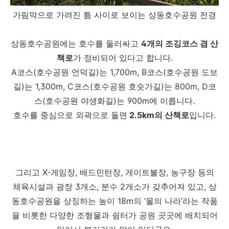
가림막으로 가려진 틈 사이로 보이는 상동호수공원 전경
상동호수공원에는 호수를 둘러싸고
4개의 조깅코스 겸 산
책로
가 정비되어 있다고 합니다.
A코스(호수공원 언덕길)는 1,700m, B코스(호수공원 도보
길)는 1,300m, C코스(호수공원 호숫가길)는 800m, D코
스(호수공원 야생화길)는 900m에 이릅니다.
호수를 중심으로 외곽으로 돌면
2.5km의 산책로
입니다.
그리고 X-게임장, 배드민턴장, 게이트볼장, 농구장 등의
체육시설과 광장 3개소, 분수 2개소가 갖추어져 있고, 상
동호수공원을 상징하는 높이 18m의 ‘물의 나라’라는 작품
을 비롯한 다양한 조형물과 쉼터가 공원 곳곳에 배치되어