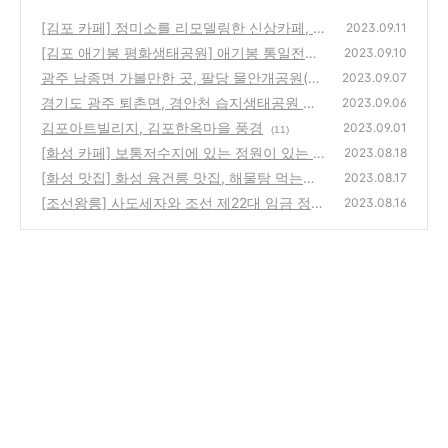
[김포 카페] 정미소를 리모델링한 신상카페, 아
2023.09.11
워올드밀
[김포 애기봉 평화생태공원] 애기봉 통일전망
(202)
2023.09.10
대(조강전망대)에서 바라본 북한 풍경
광주 남종면 가볼만한 곳, 팔당 물안개공원(귀
(136)
2023.09.07
여섬)
경기도 광주 퇴촌면, 경안천 습지생태공원 풍
(125)
2023.09.06
경
김포아트빌리지, 김포한옥마을 풍경
(121)
2023.09.01
(11)
[화성 카페] 보통저수지에 있는 정원이 있는 대
2023.08.18
형 한옥카페, 혜경궁 베이커리
[화성 맛집] 화성 융건릉 맛집, 해물탕 먹는기
(90)
2023.08.17
분 ? 정프로 해물칼국수
[조선왕릉] 사도세자와 조선 제22대 임금 정조
(112)
2023.08.16
의 왕릉, 화성 융건릉(융릉과 건릉, 현륭원)
(8
2)