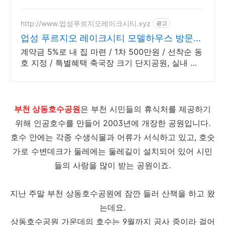
원 5% 캐시적립으로 더 알뜰하게.
http://www.업성푸르지오레이크시티.xyz
광고
업성 푸르지오 레이크시티 모델하우스 방문예
약 접수처!
계약금 5%로 내 집 마련 / 1차 500만원 / 선착순 동
호 지정 / 특별혜택 축국장 크기 단지공원, 실내 수
영장, 유아풀, 모델하우스 위치 즉시 문자 전송
부천 상동호수공원
은 부천 시민들의 휴식처를 제공하기
위해 인공호수를 만들어 2003년에 개장한 공원입니다.
호수 안에는 각종 수생식물과 어류가 서식하고 있고, 호숫
가로 수변데크가 둘레에는 둘레길이 설치되어 있어 시민
들의 사랑을 많이 받는 공원이죠.
지난 주말 부천 상동호수공원에 잠깐 들러 산책을 하고 왔
는데요.
상동호수공원 가운데의 호수는 9월까지 공사 중이라 걸어