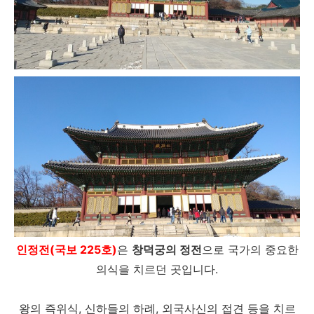
인정전(국보 225호)
은
창덕궁의 정전
으로 국가의 중요한
의식을 치르던 곳입니다.
왕의 즉위식, 신하들의 하례, 외국사신의 접견 등을 치르