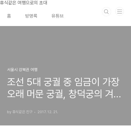
본문 바로가기
휴식같은 여행으로의 초대
홈
방명록
유튜브
서울시 강북권 여행
조선 5대 궁궐 중 임금이 가장
오래 머문 궁궐, 창덕궁의 겨울
이야기
by 휴식같은 친구
2017. 12. 21.