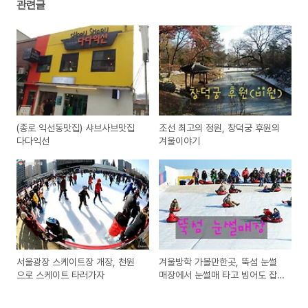
관련글
(종로 익선동맛집) 샤브사브맛집
조선 최고의 정원, 창덕궁 후원의
다다익선
겨울이야기
서울광장 스케이트장 개장, 천원
겨울방학 가볼만한곳, 뚝섬 눈썰
으로 스케이트 타러가자
매장에서 눈썰매 타고 빙어도 잡
는 겨울축제 어떠세요?