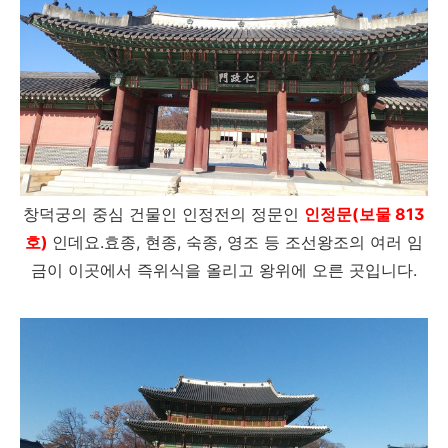
창덕궁의 중심 건물인 인정전의 정문인
인정문(보물 813
호)
인데요.효종, 현종, 숙종, 영조 등 조선왕조의 여러 임
금이 이곳에서 즉위식을 올리고 왕위에 오른 곳입니다.