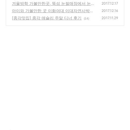
타러가자
겨울방학 가볼만한곳, 뚝섬 눈썰매장에서 눈썰
(22)
2017.12.17
매 타고 빙어도 잡는 겨울축제 어떠세요?
아이와 가볼만한 곳 이화여대 이대자연사박물
(12)
2017.12.16
관
[종각맛집] 종각 애슐리 주말 디너 후기
(14)
2017.11.29
(14)