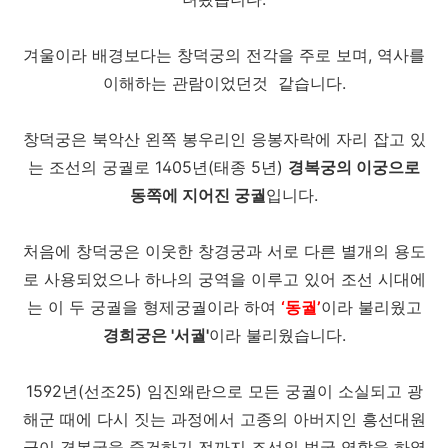
겨울이라 배경보다는 창덕궁의 전각을 주로 보며, 역사를
이해하는 관람이었던것 같습니다.
창덕궁은 북악산 왼쪽 봉우리인 응봉자락에 자리 잡고 있
는 조선의 궁궐로 1405년(태종 5년)
경복궁의 이궁으로
동쪽에 지어진 궁궐
입니다.
처음에 창덕궁은 이웃한 창경궁과 서로 다른 별개의 용도
로 사용되었으나 하나의 궁역을 이루고 있어 조선 시대에
는 이 두 궁궐을 형제궁궐이라 하여
‘동궐’
이라 불리웠고
경희궁은 '서궐'
이라 불리웠습니다.
1592년(선조25) 임진왜란으로 모든 궁궐이 소실되고 광
해군 때에 다시 짓는 과정에서 고종의 아버지인 흥선대원
군이 경복궁을 중건하기 전까지 조선의 법궁 역할을 하였