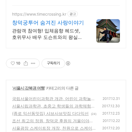
증정
https://www.timecrossing.kr
광고
창덕궁투어 숨겨진 사랑이야기
관람객 참여형! 입체음향 헤드셋,
호위무사 배우 도슨트와의 왕실의
사랑 시간여행
10
구독하기
'
서울시 강북권 여행
' 카테고리의 다른 글
국립서울어린이과학관 개관, 어린이 과학놀이
2017.12.31
터 안내
서울시립과학관, 초중고 학생들의 과학체험관
(16)
2017.12.30
소개
(종로 익선동맛집) 샤브사브맛집 다다익선
(18)
2017.12.23
(24)
조선 최고의 정원, 창덕궁 후원의 겨울이야기
2017.12.22
서울광장 스케이트장 개장, 천원으로 스케이트
(21)
2017.12.20