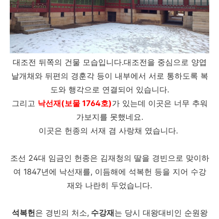
대조전 뒤쪽의 건물 모습입니다.대조전을 중심으로 양엽
날개채와 뒤편의 경훈각 등이 내부에서 서로 통하도록 복
도와 행각으로 연결되어 있습니다.
그리고
낙선재(보물 1764호)
가 있는데 이곳은 너무 추워
가보지를 못했네요.
이곳은 헌종의 서재 겸 사랑채 였습니다.
조선 24대 임금인 헌종은 김재청의 딸을 경빈으로 맞이하
여 1847년에 낙선재를, 이듬해에 석복헌 등을 지어 수강
재와 나란히 두었습니다.
석복헌
은 경빈의 처소,
수강재
는 당시 대왕대비인 순원왕