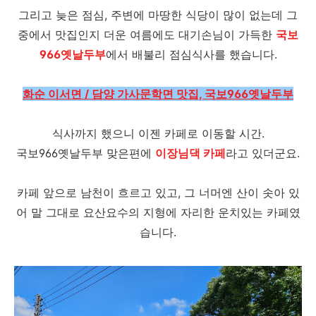
그리고 늦은 점심, 주변에 마땅한 식당이 많이 없는데 그
중에서 맛집인지 더운 여름에도 대기손님이 가득한
국보
966옛날두부
에서 배불리 점심식사를 했습니다.
화순 이서면 / 담양 가사문학면 맛집, 국보966옛날두부
식사까지 했으니 이젠 카페로 이동할 시간.
국보966옛날두부 맞은편에
이장님댁 카페
라고 있더군요.
카페 앞으로 남천이 흐르고 있고, 그 너머엔 산이 솟아 있
어 말 그대로 요산요수의 지형에 자리한 운치있는 카페였
습니다.