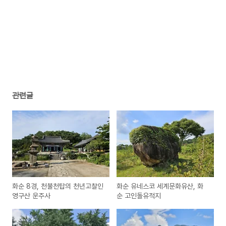
관련글
화순 8경, 천불천탑의 천년고찰인
화순 유네스코 세계문화유산, 화
영구산 운주사
순 고인돌유적지