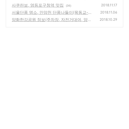
사쿠란보, 영등포구청역 맛집
2018.11.17
(36)
서울단풍 명소, 안양천 단풍나들이(목동교-오
2018.11.06
목교-신정교 구간)
양화한강공원 정보(주차장, 자전거대여, 양화
(52)
2018.10.29
물놀이장, 선유도공원)
(38)