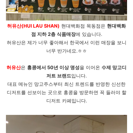
허유산(HUI LAU SHAN)
현대백화점 목동점은
현대백화
점 지하 2층 식품매장
에 있습니다.
허유산은 제가 너무 좋아해서 한국에서 이런 매장을 보니
너무 반가네요.ㅎㅎ
허유산
은
홍콩에서 50년 이상 명성
을 이어온
수제 망고디
저트 브랜드
입니다.
대표 메뉴인 망고주스부터 최신 트렌드를 반영한 신선한
디저트를 선보이는 곳으로 홍콩을 방문하면 꼭 들러야 할
디저트 카페입니다.