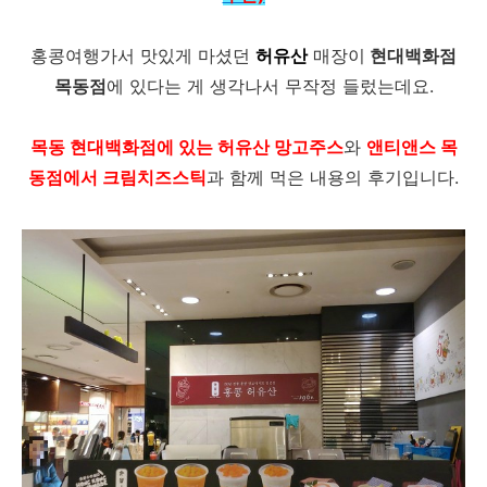
홍콩여행가서 맛있게 마셨던
허유산
매장이
현대백화점
목동점
에 있다는 게 생각나서 무작정 들렀는데요.
목동 현대백화점에 있는 허유산 망고주스
와
앤티앤스 목
동점에서 크림치즈스틱
과 함께 먹은 내용의 후기입니다.