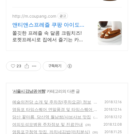
요. 자꾸만 손이 가는 매력적인 간
식 . 오늘주문 내일도착 로켓배송
으로 즐기세요.
http://m.coupang.com
광고
앤티앤스프레즐 쿠팡 아이도
좋아하는 맛
쫄깃한 프레즐 속 달콤 크림치즈!
로켓프레시로 집에서 즐기는 카페
맛! 와우회원 무료배송과 30일 반
품! 냉동 프레즐, 츄러스 등 달콤 간
식 할인.
23
구독하기
'
서울시 강남권 여행
' 카테고리의 다른 글
예술의전당 소개 및 주차장(주차요금) 정보
2018.12.16
(2
영등포 타임스퀘어 연말풍경 및 타임스퀘어 주
8)
2018.12.14
차정보
당산 꽃마름, 당산역 월남쌈/샤브샤브 맛집
(32)
2018.12.12
(3
여의도성모병원 주차정보 및 진료안내
8)
2018.12.08
(28)
영등포구청역 맛집, 까치네김밥(까치분식)
2018.11.25
(36)