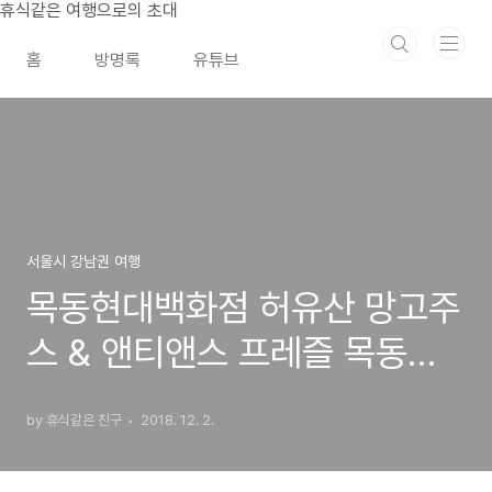
본문 바로가기
휴식같은 여행으로의 초대
홈
방명록
유튜브
서울시 강남권 여행
목동현대백화점 허유산 망고주
스 & 앤티앤스 프레즐 목동점
크림치즈스틱
by 휴식같은 친구
2018. 12. 2.