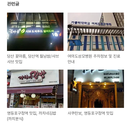
관련글
당산 꽃마름, 당산역 월남쌈/샤브
여의도성모병원 주차정보 및 진료
샤브 맛집
안내
영등포구청역 맛집, 까치네김밥
사쿠란보, 영등포구청역 맛집
(까치분식)