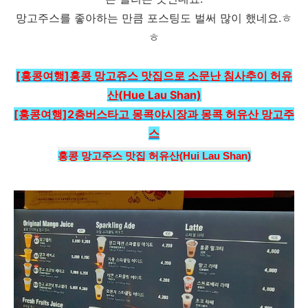
망고주스를 좋아하는 만큼 포스팅도 벌써 많이 했네요.ㅎ
ㅎ
[홍콩여행]홍콩 망고쥬스 맛집으로 소문난 침사추이 허유
산(Hue Lau Shan)
[홍콩여행]2층버스타고 몽콕야시장과 몽콕 허유산 망고주
스
홍콩 망고주스 맛집 허유산(Hui Lau Shan)