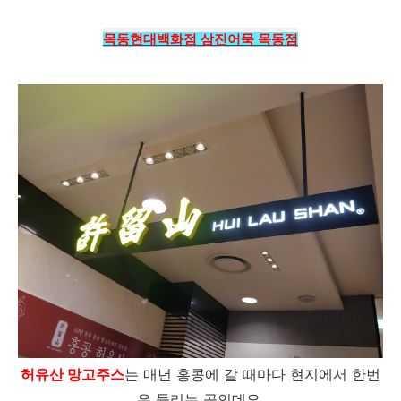
목동현대백화점 삼진어묵 목동점
허유산 망고주스
는 매년 홍콩에 갈 때마다 현지에서 한번
은 들리는 곳인데요.