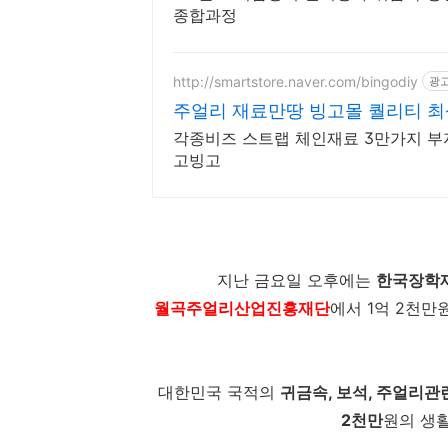
종합과정
http://smartstore.naver.com/bingodiy
광
주얼리 재료만땅 빙고몰 퀄리티 최
각종비즈 스트랩 체인재료 3만가지 부자
고빙고
지난 금요일 오후에는
한국장학
월곡주얼리산업진흥재단
에서 1억 2천
대한민국 국적의
귀금속, 보석, 주얼리관
2천만
원의 생