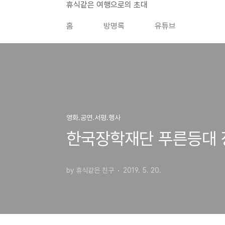
본문 바로가기
휴식같은 여행으로의 초대
홈
방명록
유튜브
영화.공연.서평.행사
한국장학재단 푸른등대
by 휴식같은 친구
2019. 5. 20.