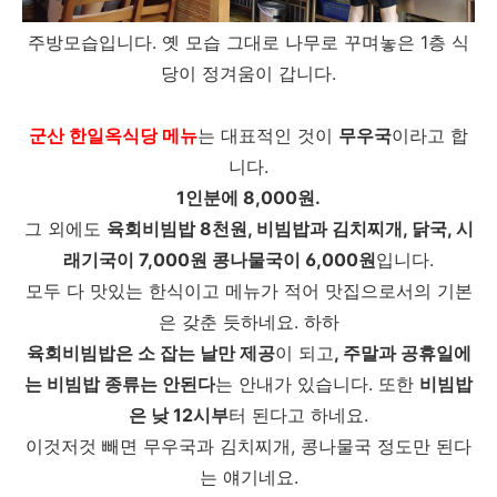
주방모습입니다. 옛 모습 그대로 나무로 꾸며놓은 1층 식
당이 정겨움이 갑니다.
군산 한일옥식당 메뉴
는 대표적인 것이
무우국
이라고 합
니다.
1인분에 8,000원.
그 외에도
육회비빔밥 8천원, 비빔밥과 김치찌개, 닭국, 시
래기국이 7,000원 콩나물국이 6,000원
입니다.
모두 다 맛있는 한식이고 메뉴가 적어 맛집으로서의 기본
은 갖춘 듯하네요. 하하
육회비빔밥은 소 잡는 날만 제공
이 되고
, 주말과 공휴일에
는 비빔밥 종류는 안된다
는 안내가 있습니다. 또한
비빔밥
은 낮 12시부
터 된다고 하네요.
이것저것 빼면 무우국과 김치찌개, 콩나물국 정도만 된다
는 얘기네요.