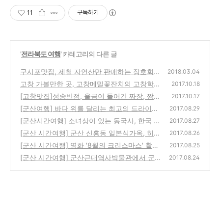
11
구독하기
'
전라북도 여행
' 카테고리의 다른 글
구시포맛집, 제철 자연산만 판매하는 장호회수
2018.03.04
산
고창 가볼만한 곳, 고창메밀꽃잔치의 고창학원
(14)
2017.10.18
농장
[고창맛집]성송반점, 울금이 들어간 짜장, 짬뽕
(10)
2017.10.17
[군산여행] 바다 위를 달리는 최고의 드라이브
(10)
2017.08.29
코스, 새만금방조제
[군산시간여행] 소녀상이 있는 동국사, 한국 유
(10)
2017.08.27
일의 일본식 사찰
[군산 시간여행] 군산 신흥동 일본식가옥, 히로
(2)
2017.08.26
쓰가옥
[군산 시간여행] 영화 '8월의 크리스마스' 촬영
(8)
2017.08.25
지 '초원사진관'
[군산 시간여행] 군산근대역사박물관에서 군
(8)
2017.08.24
산의 근대문화와 해양문화를 체험하세요
(6)