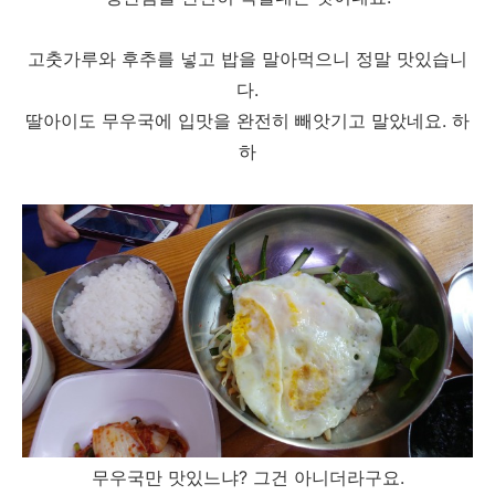
고춧가루와 후추를 넣고 밥을 말아먹으니 정말 맛있습니
다.
딸아이도 무우국에 입맛을 완전히 빼앗기고 말았네요. 하
하
무우국만 맛있느냐? 그건 아니더라구요.