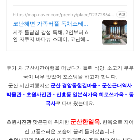
불멍, 무료야외스파 퀸침대2개 여
유로운 숙면. 프리미엄 오베스 어
메니티, 캡슐커피완비. 먼지없는
https://map.naver.com/p/entry/place/123728645
광고
7
청결
코난해변 가족커플 독채스테이
월정리 근처 감성 독채 2채
제주 돌담집 감성 독채, 2인부터 6
인 자쿠지 바다뷰 스테이, 코난해
변 바로 앞 자쿠지 무료, 고객리뷰
283개 검증된 숙소, 바다뷰 독채,
연박할인
휴가 차 군산시간여행을 떠났다가 들린 식당, 소고기 무우
국이 너무 맛있어 포스팅을 하고자 합니다.
군산 경암동철길마을 - 군산근대역사
군산 시간여행지로
박물관 - 초원사진관 - 신흥동 일본식가옥 히로쓰가옥 - 동
국사
로 다녀 왔는데요.
군산한일옥
초원사진관 맞은편에 위치한
, 한옥으로 지어
진 고풍스러운 모습에 끌려 들어갔습니다.