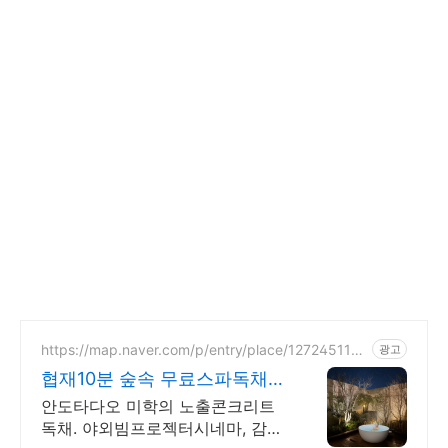
https://map.naver.com/p/entry/place/127245113
광고
4
협재10분 숲속 무료스파독채
퀸침대 2개 가족/커플 독채
안도타다오 미학의 노출콘크리트
독채. 야외빔프로젝터시네마, 감성