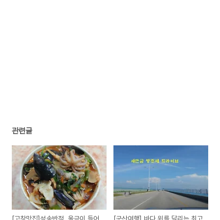
관련글
[고창맛집]성송반점, 울금이 들어
[군산여행] 바다 위를 달리는 최고