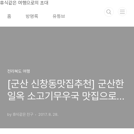
본문 바로가기
휴식같은 여행으로의 초대
홈
방명록
유튜브
전라북도 여행
[군산 신창동맛집추천] 군산한
일옥 소고기무우국 맛집으로
추천합니다
by 휴식같은 친구
2017. 8. 28.