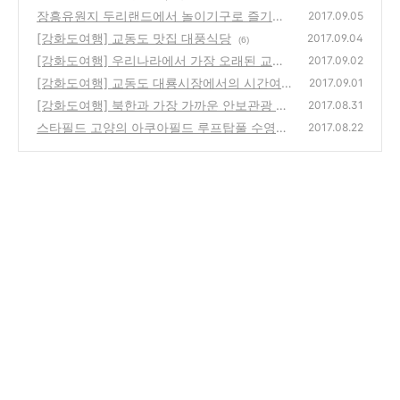
억에 담아보세요
장흥유원지 두리랜드에서 놀이기구로 즐기기
(12)
2017.09.05
[강화도여행] 교동도 맛집 대풍식당
(14)
2017.09.04
(6)
[강화도여행] 우리나라에서 가장 오래된 교동
2017.09.02
도 교동향교
[강화도여행] 교동도 대룡시장에서의 시간여
(14)
2017.09.01
행
[강화도여행] 북한과 가장 가까운 안보관광 강
(8)
2017.08.31
화평화전망대
스타필드 고양의 아쿠아필드 루프탑풀 수영장
(10)
2017.08.22
에서 신나게 놀았네요
(10)