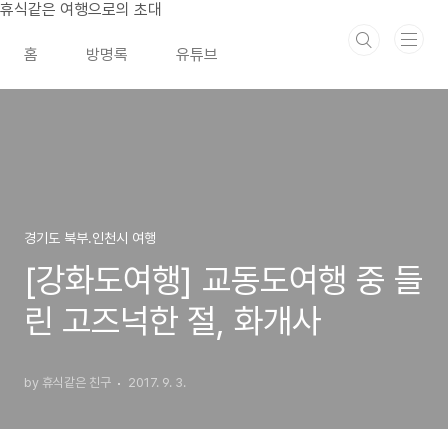
본문 바로가기
휴식같은 여행으로의 초대
홈
방명록
유튜브
경기도 북부.인천시 여행
[강화도여행] 교동도여행 중 들
린 고즈넉한 절, 화개사
by 휴식같은 친구
2017. 9. 3.