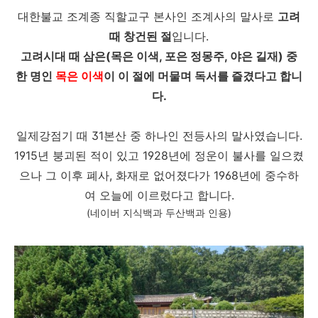
대한불교 조계종 직할교구 본사인 조계사의 말사로
고려
때 창건된 절
입니다.
고려시대 때 삼은(목은 이색, 포은 정몽주, 야은 길재) 중
한 명인
목은 이색
이 이 절에 머물며 독서를 즐겼다고 합니
다.
일제강점기 때 31본산 중 하나인 전등사의 말사였습니다.
1915년 붕괴된 적이 있고 1928년에 정운이 불사를 일으켰
으나 그 이후 폐사, 화재로 없어졌다가 1968년에 중수하
여 오늘에 이르렀다고 합니다.
(네이버 지식백과 두산백과 인용)