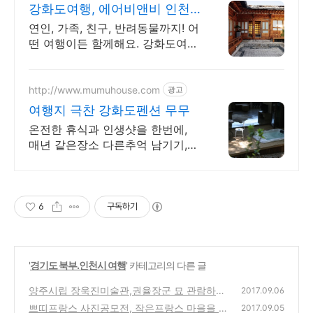
강화도여행, 에어비앤비 인천
노을뷰 숙소
연인, 가족, 친구, 반려동물까지! 어
떤 여행이든 함께해요. 강화도여
행. 전용 테라스와 바비큐 그릴이
제공되는 숙소를 예약하세요.
http://www.mumuhouse.com
광고
여행지 극찬 강화도펜션 무무
온전한 휴식과 인생샷을 한번에,
매년 같은장소 다른추억 남기기,
강화도여행 명소
6
구독하기
'
경기도 북부.인천시 여행
' 카테고리의 다른 글
양주시립 장욱진미술관,권율장군 묘 관람하고
2017.09.06
휴식처로 좋네요.
쁘띠프랑스 사진공모전, 작은프랑스 마을을 추
(8)
2017.09.05