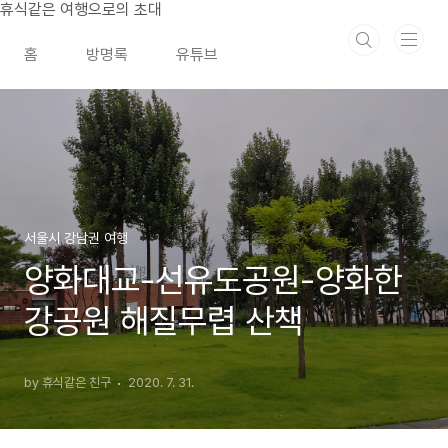
본문 바로가기
휴식같은 여행으로의 초대
홈
방명록
유튜브
서울시 강남권 여행
양화대교-선유도공원-양화한
강공원 해질무렵 산책
by 휴식같은 친구
2020. 7. 31.