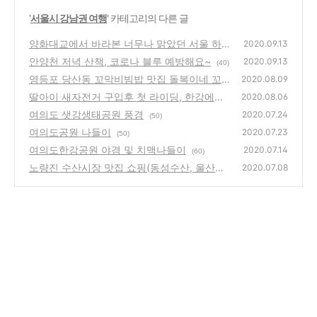
'
서울시 강남권 여행
' 카테고리의 다른 글
양화대교에서 바라본 너무나 맑았던 서울 하늘
2020.09.13
안양천 저녁 산책, 코로나 블루 예방해요~
(12)
2020.09.13
(40)
영등포 당산동 꼬막비빔밥 맛집 돌복이네 꼬막
2020.08.09
딸아이 새자전거 구입후 첫 라이딩, 한강에서
(48)
2020.08.06
안양천으로
여의도 샛강생태공원 풍경
(52)
2020.07.24
(50)
여의도공원 나들이
2020.07.23
(50)
여의도한강공원 야경 및 치맥나들이
2020.07.14
(60)
노량진 수산시장 맛집 쇼핑(동성수산, 울산상
2020.07.08
회, 오군 쉬림프)
(42)