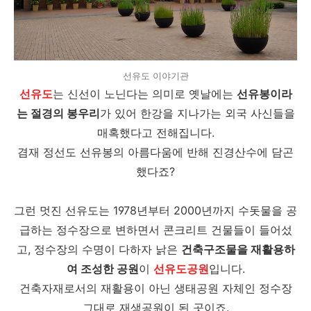
선유도 이야기관
선유도
는 신선이 노닌다는 의미로 옛날에는
선유봉이라
는 절경의 봉우리
가 있어 한강을 지나가는 외국 사신들을
매혹했다고 전해집니다.
겸재 정선도 선유봉의 아름다움에 반해 진경산수에 담곤
했다죠?
그런 멋진 선유도는 1978년부터 2000년까지 수돗물을 공
급하는 정수장으로 변하면서 콘크리트 건물들이 들어섰
고, 정수장의 수명이 다하자 낡은
건축구조물을 재활용하
여 조성한 공원
이
선유도공원
입니다.
건축자재로서의 재활용이 아닌 생태공원 자체인 정수장
그대로 재생공원이 된 곳이죠.