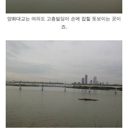
양화대교는 여의도 고층빌딩이 손에 잡힐 듯보이는 곳이
죠.