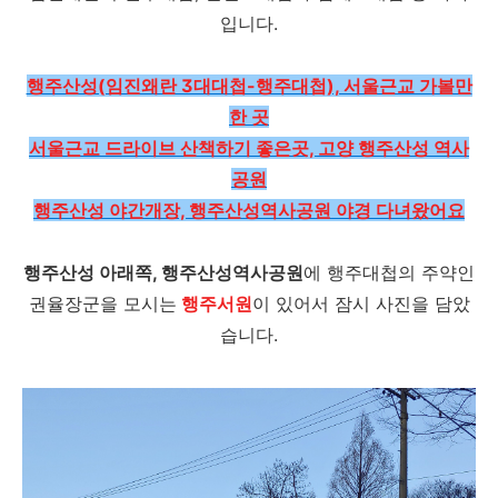
입니다.
행주산성(임진왜란 3대대첩-행주대첩), 서울근교 가볼만
한 곳
서울근교 드라이브 산책하기 좋은곳, 고양 행주산성 역사
공원
행주산성 야간개장, 행주산성역사공원 야경 다녀왔어요
행주산성 아래쪽, 행주산성역사공원
에 행주대첩의 주약인
권율장군을 모시는
행주서원
이 있어서 잠시 사진을 담았
습니다.