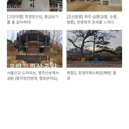
[고양여행] 최영장군묘, 황금보기
[조선왕릉] 파주 삼릉(공릉, 순릉,
를 돌 같이하라!
영릉), 한명회의 권세를 느끼다
서울근교 드라이브, 행주산성역사
영흥도 장경리해수욕장(해변) 풍
공원 (팔각정전망대, 행호관어도)
경