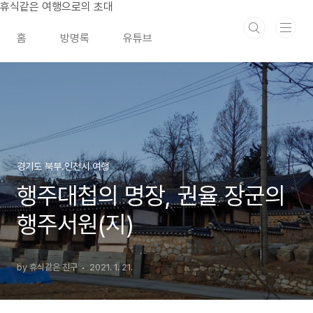
본문 바로가기
휴식같은 여행으로의 초대
홈
방명록
유튜브
경기도 북부.인천시 여행
행주대첩의 명장, 권율 장군의
행주서원(지)
by 휴식같은 친구
2021. 1. 21.