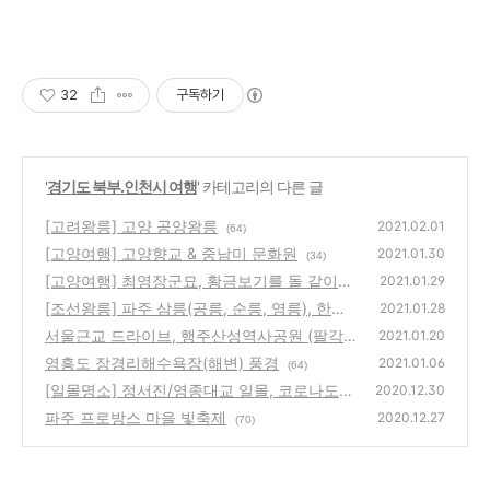
32
구독하기
'
경기도 북부.인천시 여행
' 카테고리의 다른 글
[고려왕릉] 고양 공양왕릉
2021.02.01
(64)
[고양여행] 고양향교 & 중남미 문화원
2021.01.30
(34)
[고양여행] 최영장군묘, 황금보기를 돌 같이하
2021.01.29
라!
[조선왕릉] 파주 삼릉(공릉, 순릉, 영릉), 한명
(57)
2021.01.28
회의 권세를 느끼다
서울근교 드라이브, 행주산성역사공원 (팔각
(54)
2021.01.20
정전망대, 행호관어도)
영흥도 장경리해수욕장(해변) 풍경
(60)
2021.01.06
(64)
[일몰명소] 정서진/영종대교 일몰, 코로나도
2020.12.30
데려가세요~
파주 프로방스 마을 빛축제
(58)
2020.12.27
(70)