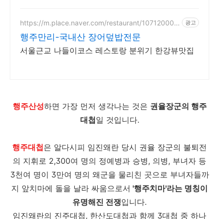
이파이 구축 특허 기반 무선통신망
구축과 산업응용에 강한 기업
https://m.place.naver.com/restaurant/107120001
광고
0
행주만리-국내산 장어덮밥전문
서울근교 나들이코스 레스토랑 분위기 한강뷰맛집
행주산성
하면 가장 먼저 생각나는 것은
권율장군의 행주
대첩
일 것입니다.
행주대첩
은 알다시피 임진왜란 당시 권율 장군의 불퇴전
의 지휘로 2,300여 명의 정예병과 승병, 의병, 부녀자 등
3천여 명이 3만여 명의 왜군을 물리친 곳으로 부녀자들까
지 앞치마에 돌을 날라 싸움으로서
'행주치마'라는 명칭이
유명해진 전쟁
입니다.
임진왜란의 진주대첩, 한산도대첩과 함께 3대첩 중 하나