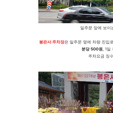
일주문 앞에 보이
봉은사 주차장
은 일주문 옆에 차량 진입
분당 500원
, 1
주차요금 징수시