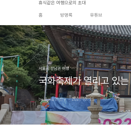
본문 바로가기
휴식같은 여행으로의 초대
홈
방명록
유튜브
서울시 강남권 여행
국화축제가 열리고 있는
by 휴식같은 친구
2021. 10. 25.