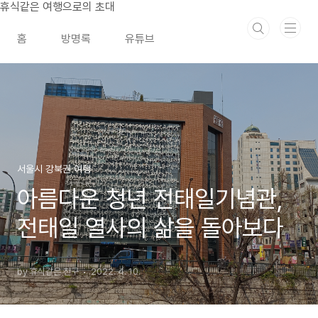
본문 바로가기
휴식같은 여행으로의 초대
홈
방명록
유튜브
서울시 강북권 여행
아름다운 청년 전태일기념관,
전태일 열사의 삶을 돌아보다
by 휴식같은 친구
2022. 4. 10.