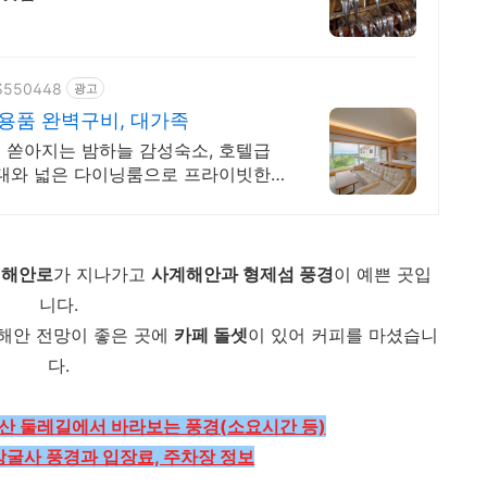
13550448
광고
용품 완벽구비, 대가족
빛 쏟아지는 밤하늘 감성숙소, 호텔급
 침대와 넓은 다이닝룸으로 프라이빗한
제해안로
가 지나가고
사계해안과 형제섬 풍경
이 예쁜 곳입
니다.
해안 전망이 좋은 곳에
카페 돌셋
이 있어 커피를 마셨습니
다.
악산 둘레길에서 바라보는 풍경(소요시간 등)
방굴사 풍경과 입장료, 주차장 정보