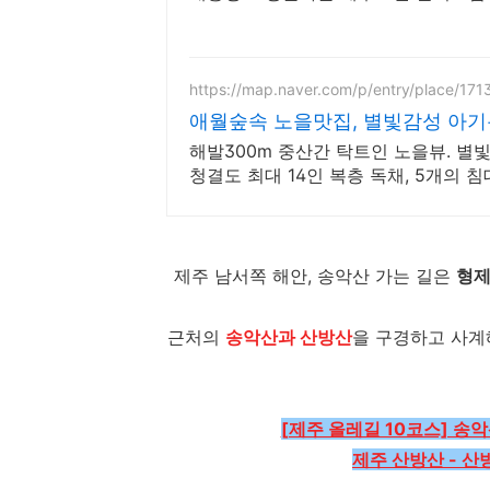
https://map.naver.com/p/entry/place/17
애월숲속 노을맛집, 별빛감성 아기
해발300m 중산간 탁트인 노을뷰. 별
청결도 최대 14인 복층 독채, 5개의
대가족 여행
제주 남서쪽 해안, 송악산 가는 길은
형
근처의
송악산과 산방산
을 구경하고 사계
[제주 올레길 10코스] 송
제주 산방산 - 산