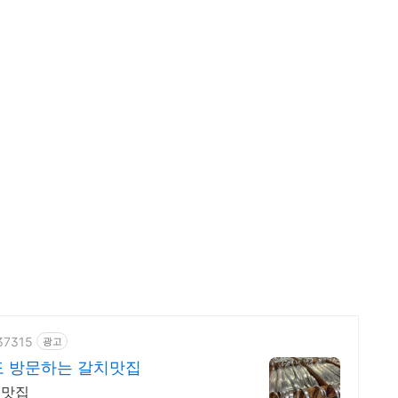
537315
광고
대통령도 방문하는 갈치맛집
 맛집