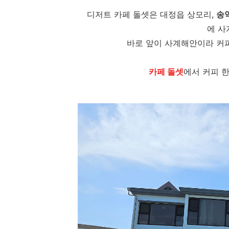
디저트 카페 돌셋은 대정읍 상모리,
송
에 사
바로 앞이 사계해안이라 커
카페 돌셋
에서 커피 