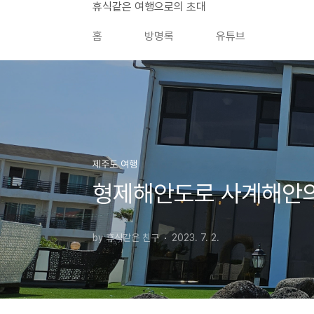
본문 바로가기
휴식같은 여행으로의 초대
홈
방명록
유튜브
제주도 여행
형제해안도로 사계해안의
by 휴식같은 친구
2023. 7. 2.