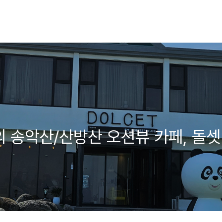
 송악산/산방산 오션뷰 카페, 돌셋