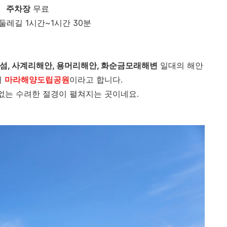
주차장
무료
둘레길 1시간~1시간 30분
섬, 사계리해안, 용머리해안, 화순금모래해변
일대의 해안
어
마라해양도립공원
이라고 합니다.
없는 수려한 절경이 펼쳐지는 곳이네요.