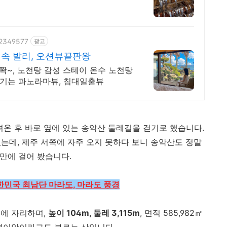
52349577
광고
 속 발리, 오션뷰끝판왕
쫙~, 노천탕 감성 스테이 온수 노천탕
즐기는 파노라마뷰, 침대일출뷰
녀온 후 바로 옆에 있는 송악산 둘레길을 걷기로 했습니다.
있는데, 제주 서쪽에 자주 오지 못하다 보니 송악산도 정말
만에 걸어 봤습니다.
한민국 최남단 마라도, 마라도 풍경
에 자리하며,
높이 104m, 둘레 3,115m
, 면적 585,982㎡