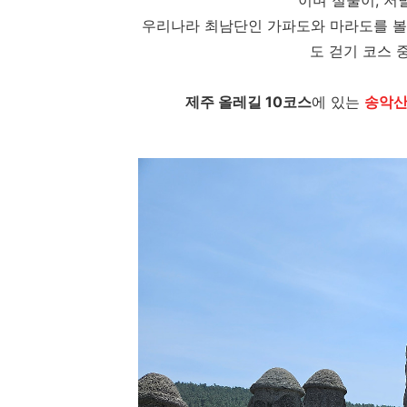
이며 절울이, 
우리나라 최남단인 가파도와 마라도를 볼 
도 걷기 코스 
제주 올레길 10코스
에 있는
송악산