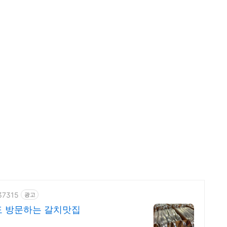
537315
광고
 방문하는 갈치맛집
집