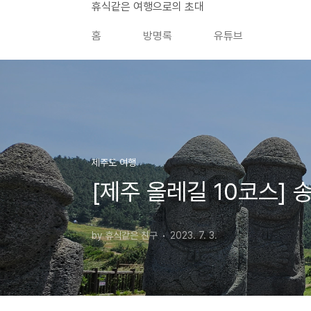
본문 바로가기
휴식같은 여행으로의 초대
홈
방명록
유튜브
제주도 여행
[제주 올레길 10코스]
by 휴식같은 친구
2023. 7. 3.