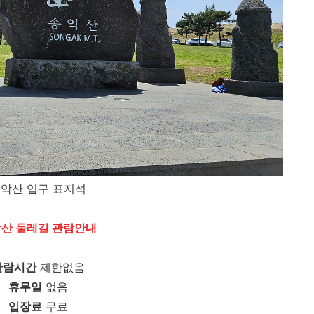
악산 입구 표지석
산 둘레길 관람안내
관람시간
제한없음
휴무일
없음
입장료
무료