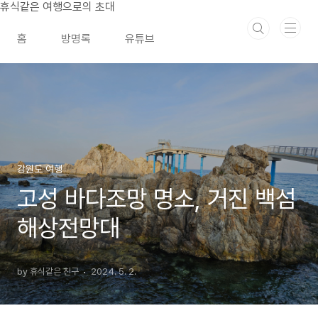
본문 바로가기
휴식같은 여행으로의 초대
홈
방명록
유튜브
강원도 여행
고성 바다조망 명소, 거진 백섬
해상전망대
by 휴식같은 친구
2024. 5. 2.