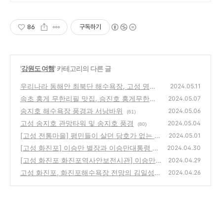
망 도보1분거리 반려동물과 함께하
는 우리가족 주말전용 수익형 캠핑
별장
86
구독하기
'
강원도 여행
' 카테고리의 다른 글
우리나라 동해안 최북단 해수욕장, 고성 명파
2024.05.11
해수욕장(명파해변)
속초 홍게 무한리필 맛집, 승진호 홍게무한리
(55)
2024.05.07
필
송지호 해수욕장 풍경과 서낭바위
(53)
2024.05.06
(61)
고성 송지호 관망타워 및 송지호 풍경
2024.05.04
(80)
[고성 전통마을] 평민들이 살던 당호가 없는 한
2024.05.01
옥마을, 고성 왕곡마을
[고성 화진포] 이승만 별장과 이승만대통령 기
(79)
2024.04.30
념관
[고성 화진포 화진포역사안보전시관] 이승만
(70)
2024.04.29
정권의 2인자, 이기붕 별장
고성 화진포, 화진포해수욕장 전망의 김일성
(64)
2024.04.26
별장(화진포의 성)
(71)