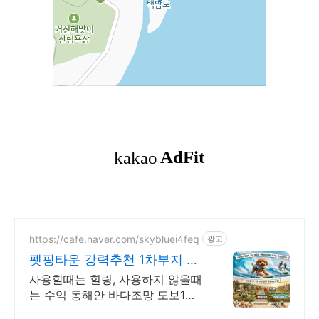
https://cafe.naver.com/skybluei4feq
광고
펫핑타운 강력추천 1차부지 일
반분양중
사용할때는 힐링, 사용하지 않을때
는 수익 동해안 바다조망 도보1분
수익형캠핑별장지 동해안 바다조