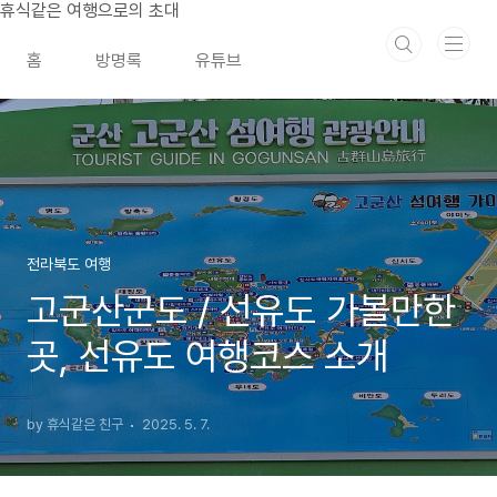
본문 바로가기
휴식같은 여행으로의 초대
홈
방명록
유튜브
전라북도 여행
고군산군도 / 선유도 가볼만한
곳, 선유도 여행코스 소개
by 휴식같은 친구
2025. 5. 7.