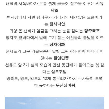
해질녘 서쪽바다가 온통 붉게 물들어 장관을 이루는
선유
낙조
백사장에서 자란 팽나무가 기러기의 내려앉은 모습이라
는
평사낙안
귀양 온 선비가 임금을 그리는 눈물 같다는
망주폭포
장자도 앞바다에서 밤에 고기 잡는 어선들의 불빛을 이르
는
장자어화
신시도의 고운 가을단풍이 달빛 그림자와 함께 바다에 비
친다는
월영단풍
선유도 앞 3개 섬의 모습이 만선 돛단배가 들어오는 것 같
다는
삼도귀범
방축도, 명도, 말도의 12개 봉우리가 마치 무사들이 도열
한 듯하다는
무산십이봉