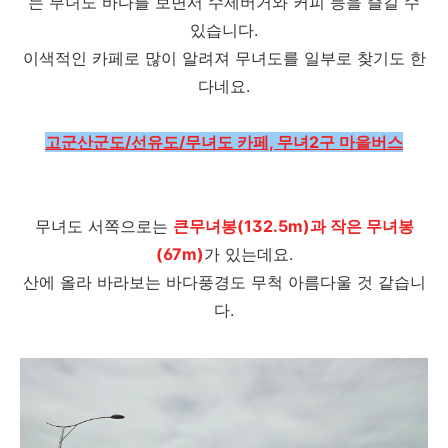
는 무녀도 바다를 보면서 수제버거와 커피 등을 즐길 수
있습니다.
이색적인 카페로 많이 알려져 무녀도를 일부로 찾기도 한
다네요.
고군산군도/선유도/무녀도 카페, 무녀2구 마을버스
무녀도 서쪽으로는
큰무녀봉(132.5m)과 작은 무녀봉
(67m)
가 있는데요.
산에 올라 바라보는 바다풍경도 무척 아름다울 것 같습니
다.