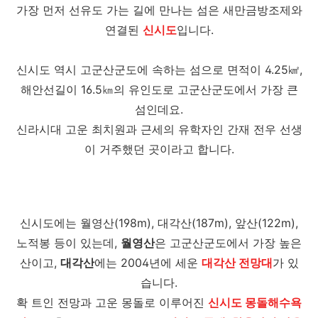
가장 먼저 선유도 가는 길에 만나는 섬은 새만금방조제와
연결된
신시도
입니다.
신시도 역시 고군산군도에 속하는 섬으로 면적이 4.25㎢,
해안선길이 16.5㎞의 유인도로 고군산군도에서 가장 큰
섬인데요.
신라시대 고운 최치원과 근세의 유학자인 간재 전우 선생
이 거주했던 곳이라고 합니다.
신시도에는 월영산(198m), 대각산(187m), 앞산(122m),
노적봉 등이 있는데,
월영산
은 고군산군도에서 가장 높은
산이고,
대각산
에는 2004년에 세운
대각산 전망대
가 있
습니다.
확 트인 전망과 고운 몽돌로 이루어진
신시도 몽돌해수욕