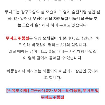
무녀도는 장구모양의 섬 모습과 그 옆에 술잔처럼 생긴 섬
하나가 있어서
무당이 상을 차려놓고 너울너울 춤을 추
는 모습
과 흡사하다 하여 부르고 있습니다.
무녀도 쥐똥섬
은 일명
모세길
이라 불리며, 조석간만의 차
로 인해 바닷길이 열리는 2개의 섬입니다.
밀물 때에는 섬이 되고, 썰물 때에는 사진처럼 바닷길
이 열려 걸어서 들어갈 수 있습니다.
쥐똥섬에서 바라보는 해돋이와 해넘이가 장관인 곳이라
고 합니다.
[선유도 여행] 고군산대교가 보이는 바다풍경, 무녀도 및
무녀도 쥐똥섬