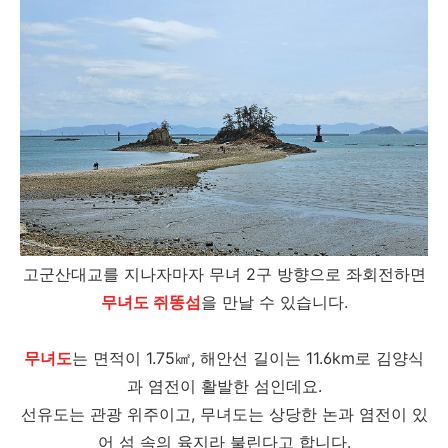
고군산대교를 지나자마자 무녀 2구 방향으로 좌회전하면
무녀도 쥐똥섬
을 만날 수 있습니다.
무녀도
는 면적이 1.75㎢, 해안선 길이는 11.6km로 김양식
과 염전이 활발한 섬인데요.
선유도는 관광 위주이고, 무녀도는 상당한 논과 염전이 있
어 섬 속의 육지라 불린다고 합니다.