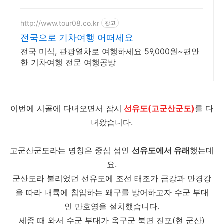
원 쿠폰팩+5% 추가적립 혜택! 여행도 이제 쿠팡에
서!
http://www.tour08.co.kr
광고
전국으로 기차여행 어떠세요
전국 미식, 관광열차로 여행하세요 59,000원~편안
한 기차여행 전문 여행공방
이번에 시골에 다녀오면서 잠시
선유도(고군산군도)
를 다
녀왔습니다.
고군산군도라는 명칭은 중심 섬인
선유도에서 유래
했는데
요.
군산도라 불리었던 선유도에 조선 태조가 금강과 만경강
을 따라 내륙에 침입하는 왜구를 방어하고자 수군 부대
인 만호영을 설치했습니다.
세종 때 와서 수군 부대가 옥구군 북면 진포(현 군산)