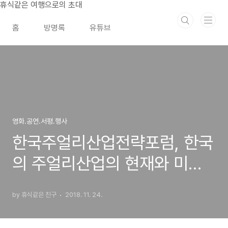
본문 바로가기
휴식같은 여행으로의 초대
홈
방명록
유튜브
영화.공연.서평.행사
한국주얼리산업전략포럼, 한국
의 주얼리산업의 현재와 미래
를 위한 전략
by 휴식같은 친구
2018. 11. 24.