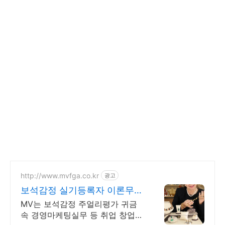
http://www.mvfga.co.kr
광고
보석감정 실기등록자 이론무료
주얼리창업취업전문학원37년
MV는 보석감정 주얼리평가 귀금
속 경영마케팅실무 등 취업 창업에