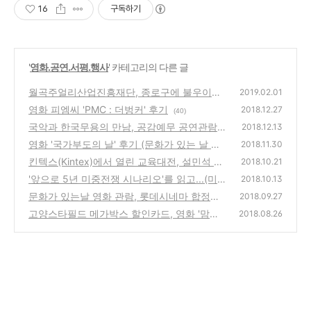
16
구독하기
'
영화.공연.서평.행사
' 카테고리의 다른 글
월곡주얼리산업진흥재단, 종로구에 불우이웃
2019.02.01
돕기 기탁식 및 JBM 자원봉사활동
영화 피엠씨 'PMC : 더벙커' 후기
(6)
2018.12.27
(40)
국악과 한국무용의 만남, 공감예무 공연관람후
2018.12.13
기
영화 '국가부도의 날' 후기 (문화가 있는 날 영
(26)
2018.11.30
화 관람)
킨텍스(Kintex)에서 열린 교육대전, 설민석 북
(46)
2018.10.21
토크에 다녀왔어요
'앞으로 5년 미중전쟁 시나리오'를 읽고...(미중
(18)
2018.10.13
무역전쟁, 미중환율전쟁)
문화가 있는날 영화 관람, 롯데시네마 합정에
(30)
2018.09.27
서 본 영화 '안시성' 후기
고양스타필드 메가박스 할인카드, 영화 '맘마
(38)
2018.08.26
미아2' 후기
(42)