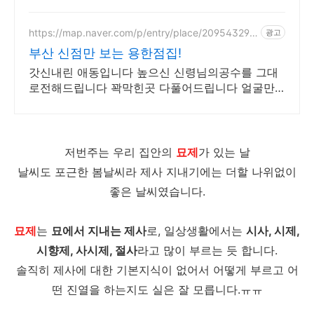
제
https://map.naver.com/p/entry/place/209543299
광고
2
부산 신점만 보는 용한점집!
갓신내린 애동입니다 높으신 신령님의공수를 그대
로전해드립니다 꽉막힌곳 다풀어드립니다 얼굴만
보면 점사가 나옵니다 향만 켜주세요 신의 말씀을
그대로 전해 드리겠습니다
저번주는 우리 집안의
묘제
가 있는 날
날씨도 포근한 봄날씨라 제사 지내기에는 더할 나위없이
좋은 날씨였습니다.
묘제
는
묘에서 지내는 제사
로, 일상생활에서는
시사, 시제,
시향제, 사시제, 절사
라고 많이 부르는 듯 합니다.
솔직히 제사에 대한 기본지식이 없어서 어떻게 부르고 어
떤 진열을 하는지도 실은 잘 모릅니다.ㅠㅠ