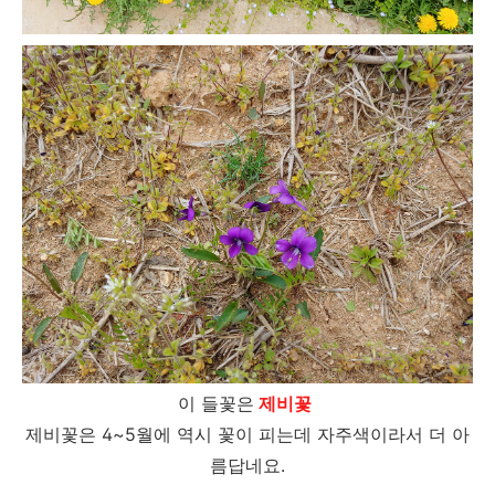
이 들꽃은
제비꽃
제비꽃은 4~5월에 역시 꽃이 피는데 자주색이라서 더 아
름답네요.