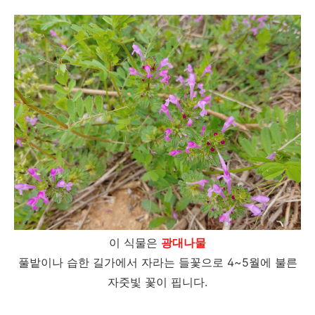
이 식물은
광대나물
풀밭이나 습한 길가에서 자라는 들꽃으로 4~5월에 불른
자줏빛 꽃이 핍니다.