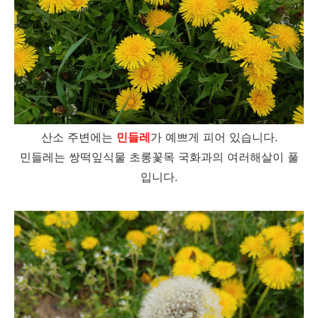
산소 주변에는
민들레
가 예쁘게 피어 있습니다.
민들레는 쌍떡잎식물 초롱꽃목 국화과의 여러해살이 풀
입니다.