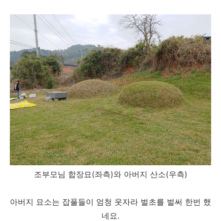
조부모님 합장묘(좌측)와 아버지 산소(우측)
아버지 묘소는 잡풀들이 엄청 웃자라 벌초를 벌써 한번 했
네요.