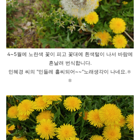
4~5월에 노란색 꽃이 피고 꽃대에 흰색털이 나서 바람에
흔날려 번식합니다.
민혜경 씨의 "민들레 홀씨되어~~"노래생각이 나네요.ㅎ
ㅎ