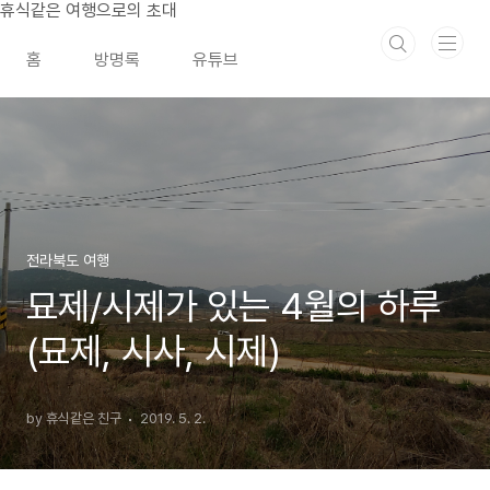
본문 바로가기
휴식같은 여행으로의 초대
홈
방명록
유튜브
전라북도 여행
묘제/시제가 있는 4월의 하루
(묘제, 시사, 시제)
by 휴식같은 친구
2019. 5. 2.