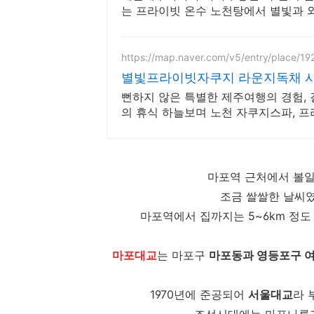
는 프라이빗 온수 노천탕에서 별빛과 와
마뷰, 침대일출뷰
https://map.naver.com/v5/entry/place/1
별빛프라이빗자쿠지 라운지독채 사
뻔하지 않은 특별한 제주여행의 경험,
의 휴식 하늘보며 노천 자쿠지스파, 프
넓은잔디정원
마포역 근처에서 볼일
조금 쌀쌀한 날씨
마포역에서 집까지는 5~6km 정도
마포대교
는 마포구
마포동과 영등포구 여
1970년에 준공되어
서울대교
라 