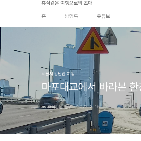
본문 바로가기
휴식같은 여행으로의 초대
홈
방명록
유튜브
서울시 강남권 여행
마포대교에서 바라본 한
by 휴식같은 친구
2022. 3. 15.