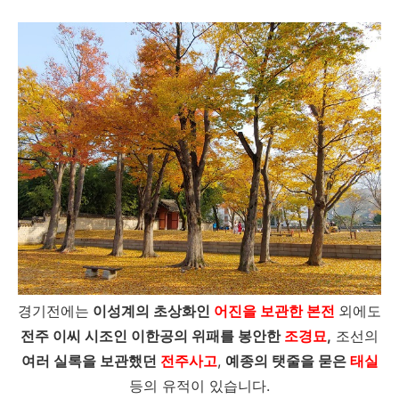
경기전에는
이성계의 초상화인
어진을 보관한 본전
외에도
전주 이씨 시조인 이한공의 위패를 봉안한
조경묘
,
조선의
여러 실록을 보관했던
전주사고
,
예종의 탯줄을 묻은
태실
등의 유적이 있습니다.