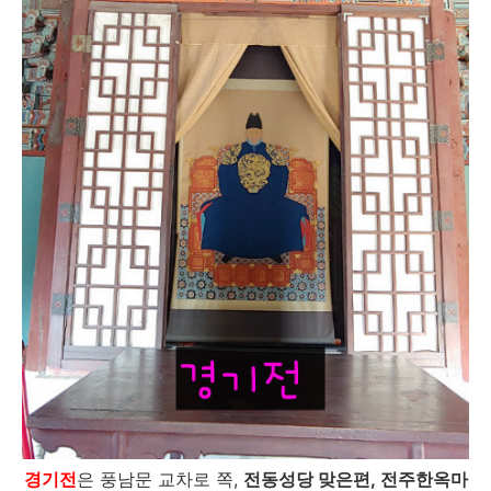
경기전
은 풍남문 교차로 쪽,
전동성당 맞은편, 전주한옥마