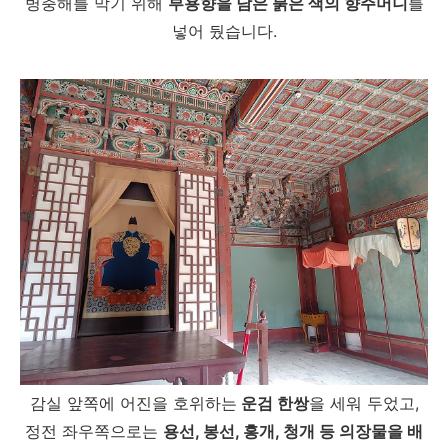
병충해를 막기 위해
부용향을 담은 붉은 색의 향주머니
를
넣어 뒀습니다.
감실 앞쪽에 어진을 호위하는
운검 한쌍
을 세워 두었고,
정전 좌우쪽으로는
용선, 봉선, 홍개, 청개 등 의장물을 배