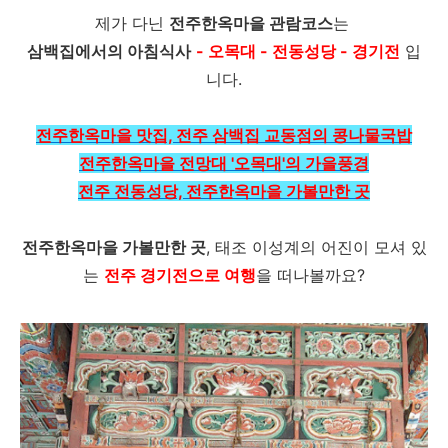
제가 다닌
전주한옥마을 관람코스
는
삼백집에서의 아침식사
- 오목대 - 전동성당 - 경기전
입
니다.
전주한옥마을 맛집, 전주 삼백집 교동점의 콩나물국밥
전주한옥마을 전망대 '오목대'의 가을풍경
전주 전동성당, 전주한옥마을 가볼만한 곳
전주한옥마을 가볼만한 곳
, 태조 이성계의 어진이 모셔 있
는
전주 경기전으로 여행
을 떠나볼까요?