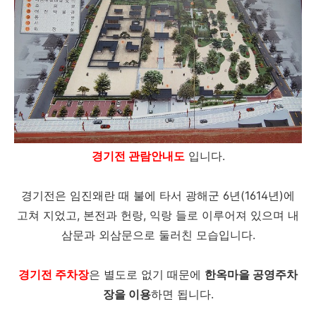
경기전 관람안내도
입니다.
경기전은 임진왜란 때 불에 타서 광해군 6년(1614년)에
고쳐 지었고, 본전과 헌랑, 익랑 들로 이루어져 있으며 내
삼문과 외삼문으로 둘러친 모습입니다.
경기전 주차장
은 별도로 없기 때문에
한옥마을 공영주차
장을 이용
하면 됩니다.