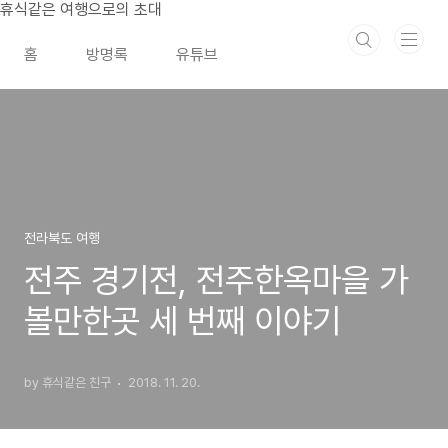
본문 바로가기
휴식같은 여행으로의 초대
홈
방명록
유튜브
전라북도 여행
전주 경기전, 전주한옥마을 가
볼만한곳 세 번째 이야기
by 휴식같은 친구
2018. 11. 20.