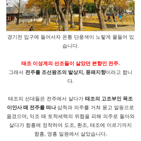
경기전 입구에 들어서자 온통 단풍색이 노랗게 물들어 있
습니다.
태조 이성계의 선조들이 살았던 본향인 전주.
그래서
전주를 조선왕조의 발상지, 풍패지향
이라고 합니
다.
태조의 선대들은 전주에서 살다가
태조의 고조부인 목조
이안사 때 전주를 떠나
삼척과 의주를 거쳐 몽고 알동으로
옮겼으며, 익조 때 토착세력의 위협을 피해 의주로 돌아와
살다가 함흥에 정착하여 도조, 환조, 태조에 이르기까지
함흥, 영흥 일원에서 살았습니다.