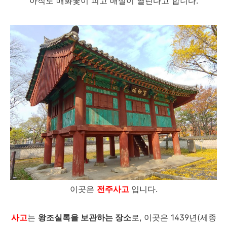
아직도 매화꽃이 피고 매실이 열린다고 합니다.
이곳은
전주사고
입니다.
사고
는
왕조실록을 보관하는 장소
로, 이곳은 1439년(세종